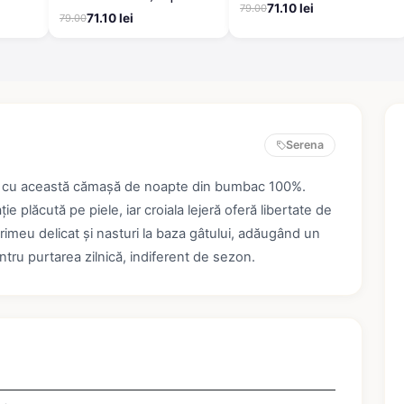
bumbac, mânecă scurtă
71.10 lei
79.00
fluturi
71.10 lei
79.00
Serena
xim cu această cămașă de noapte din bumbac 100%.
ie plăcută pe piele, iar croiala lejeră oferă libertate de
imeu delicat și nasturi la baza gâtului, adăugând un
ntru purtarea zilnică, indiferent de sezon.