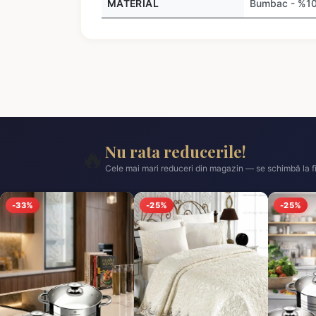
MATERIAL
Bumbac - %1
Nu rata reducerile!
🔥
Cele mai mari reduceri din magazin — se schimbă la fi
-33%
-25%
-25%