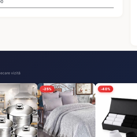
00
ecare vizită
-25%
-40%