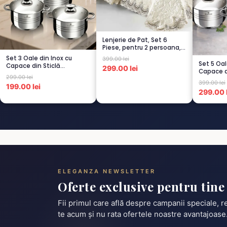
Lenjerie de Pat, Set 6
Piese, pentru 2 persoana,
CREM-4...
Set 3 Oale din Inox cu
399.00 lei
Set 5 Oal
Capace din Sticlă
299.00 lei
Capace d
Termorezistent...
299.00 lei
Termorez
399.00 lei
199.00 lei
299.00 l
ELEGANZA NEWSLETTER
Oferte exclusive pentru tine
Fii primul care află despre campanii speciale, 
te acum și nu rata ofertele noastre avantajoase