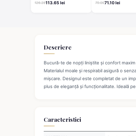
albastru
scurta
113.65 lei
71.10 lei
126.28
79.00
Descriere
Bucură-te de nopți liniștite și confort ma
Materialul moale și respirabil asigură o senzaț
mișcare. Designul este completat de un impr
plus de eleganță și funcționalitate. Ideală pe
Caracteristici