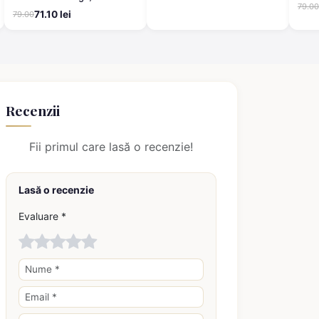
79.00
bumbac
71.10 lei
79.00
Recenzii
Fii primul care lasă o recenzie!
Lasă o recenzie
Evaluare *