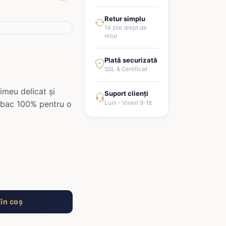
Retur simplu
14 zile drept de
retur
Plată securizată
SSL & Certificat
meu delicat și
Suport clienți
umbac 100% pentru o
Luni - Vineri 9-18
în coș