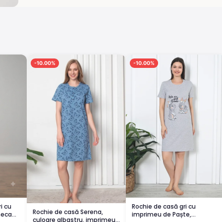
-10.00%
-10.00%
Rochie de casă gri cu
i cu
Rochie de casă Serena,
imprimeu de Paște,
neca
culoare albastru, imprimeu