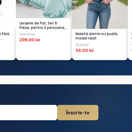
Lenjerie de Pat, Set 6
Piese, pentru 2 persoana,
TURCOA...
i Fără
Maletă damă roz pudră,
399.00 lei
6
model raiat
299.00 lei
72.00 lei
34.00 lei
Înscrie-te