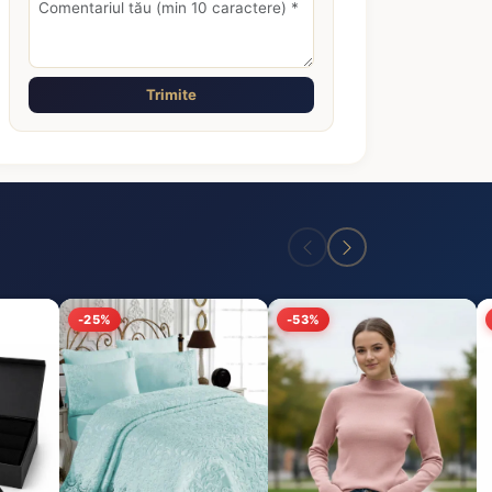
Trimite
-25%
-53%