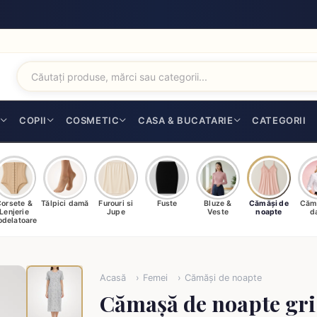
I
COPII
COSMETIC
CASA & BUCATARIE
CATEGORII
orsete &
Tălpici damă
Furouri si
Fuste
Bluze &
Cămăși de
Căm
Lenjerie
Jupe
Veste
noapte
d
delatoare
Acasă
Femei
Cămăși de noapte
Cămașă de noapte gri