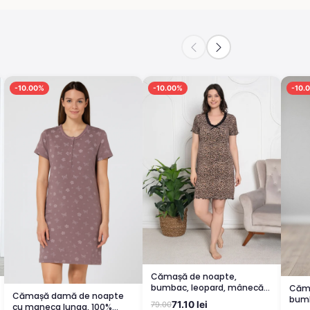
-10.00%
-10.00%
-10.
Cămașă de noapte,
bumbac, leopard, mânecă
Căma
Cămașă damă de noapte
scurtă
bumb
71.10 lei
79.00
cu maneca lunga, 100%