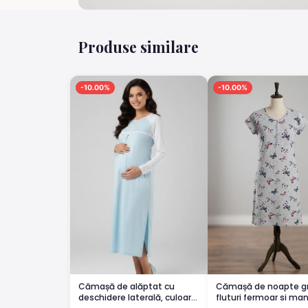
Produse similare
-10.00%
-10.00%
Cămașă de alăptat cu
Cămașă de noapte gr
deschidere laterală, culoare
fluturi fermoar si ma