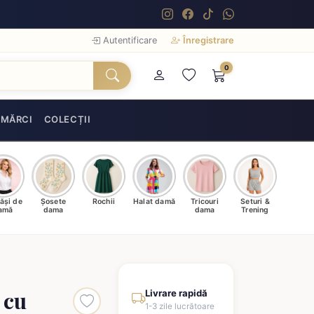
Autentificare
Înregistrare
0
MĂRCI
COLECȚII
ăși de
Șosete
Rochii
Halat damă
Tricouri
Seturi &
amă
dama
dama
Trening
 cu
Livrare rapidă
1-3 zile lucrătoare