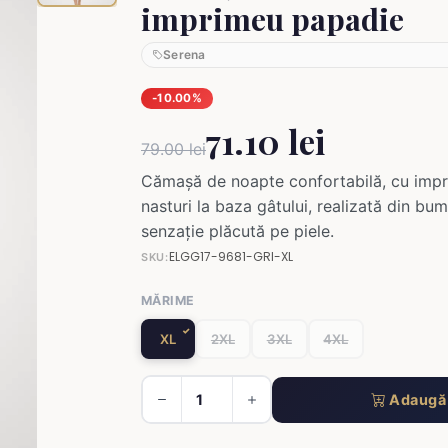
imprimeu papadie
Serena
-10.00%
71.10 lei
79.00 lei
Cămașă de noapte confortabilă, cu impri
nasturi la baza gâtului, realizată din b
senzație plăcută pe piele.
ELGG17-9681-GRI-XL
SKU:
MĂRIME
XL
2XL
3XL
4XL
Adaugă 