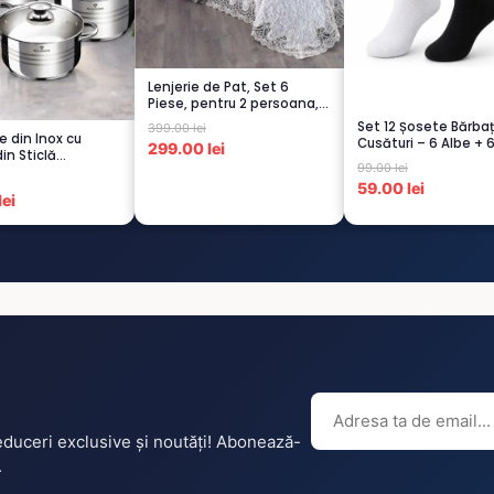
Lenjerie de Pat, Set 6
Piese, pentru 2 persoana,
GRI -1...
Set 12 Șosete Bărbaț
399.00 lei
e din Inox cu
Cusături – 6 Albe + 
299.00 lei
in Sticlă
Negre...
99.00 lei
istent...
59.00 lei
ei
reduceri exclusive și noutăți! Abonează-
.