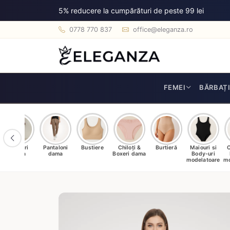
5% reducere la cumpărături de peste 99 lei
0778 770 837
office@eleganza.ro
FEMEI
BĂRBAȚ
Dresuri
Pantaloni
Bustiere
Chiloți &
Burtieră
Maiouri si
C
dama
dama
Boxeri dama
Body-uri
modelatoare
mo