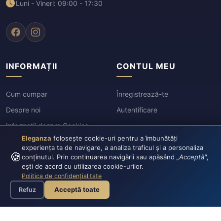
Luni - Vineri: 09:00 - 17:30
INFORMAȚII
CONTUL MEU
Cum cumpar
Înregistrează-te
Despre noi
Autentificare
Informații despre Cookies
Eleganza
folosește cookie-uri pentru a îmbunătăți
Politica de Confidențialitate
experiența ta de navigare, a analiza traficul și a personaliza
🍪
Termeni si conditii
conținutul. Prin continuarea navigării sau apăsând
„Acceptă"
,
ești de acord cu utilizarea cookie-urilor.
Blog
Politica de confidențialitate
🎁 Concursuri
Acceptă toate
Refuz
ANPC