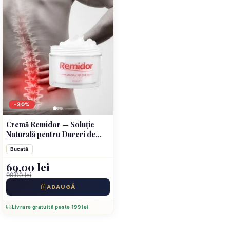
-30%
Cremă Remidor — Soluție
Naturală pentru Dureri de
Spate, Gât și Genunchi
Bucată
69,00 lei
99,00 lei
ADAUGĂ
Livrare gratuită peste 199 lei