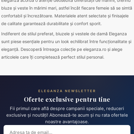
Eleganza acordă o atenție deosebită diversității de mărimi, oferind
bluze și veste în mărimi mari, astfel încât fiecare femeie să se simtă
confortabil și încrezătoare. Materialele atent selectate și finisajele
de calitate garantează durabilitate și confort sporit.
Indiferent de stilul preferat, bluzele și vestele de damă Eleganza
sunt piese esențiale pentru un look echilibrat între funcționalitate și
eleganță. Descoperă întreaga colecție pe eleganza.ro și alege
articolele care îți completează perfect stilul personal.
ELEGANZA NEWSLETTER
Oferte exclusive pentru tine
Fii primul care află despre campanii speciale, reduceri
exclusive și noutăți! Abonează-te acum și nu rata ofertele
noastre avantajoase.