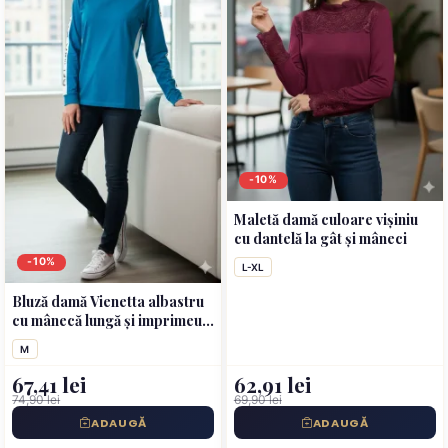
-10%
Maletă damă culoare vișiniu
cu dantelă la gât și mâneci
-10%
L-XL
Bluză damă Vienetta albastru
cu mânecă lungă și imprimeu
„Be Relax”
M
67,41 lei
62,91 lei
74,90 lei
69,90 lei
ADAUGĂ
ADAUGĂ