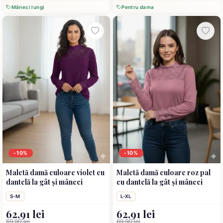
Mâneci lungi
Pentru dama
-10%
-10%
Maletă damă culoare violet cu
Maletă damă culoare roz pal
dantelă la gât și mâneci
cu dantelă la gât și mâneci
S-M
L-XL
62,91 lei
62,91 lei
69,90 lei
69,90 lei