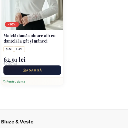
-10%
Maletă damă culoare alb cu
dantelă la gât și mâneci
S-M
L-XL
62,91 lei
69,90 lei
ADAUGĂ
Pentru dama
Bluze & Veste