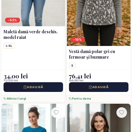
-53%
Maletă damă verde deschis,
model raiat
-10%
L-XL
Vestă damă polar gri cu
fermoar și buzunare
S
34,00 lei
76,41 lei
72,00 lei
84,90 lei
ADAUGĂ
ADAUGĂ
Mâneci lungi
Pentru dama