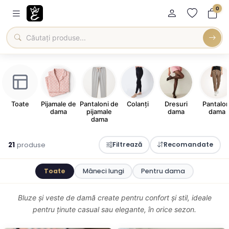
0
Toate
Pijamale de
Pantaloni de
Colanți
Dresuri
Pantalon
dama
pijamale
dama
dama
dama
21
produse
Filtrează
Recomandate
Toate
Mâneci lungi
Pentru dama
Bluze și veste de damă create pentru confort și stil, ideale
pentru ținute casual sau elegante, în orice sezon.