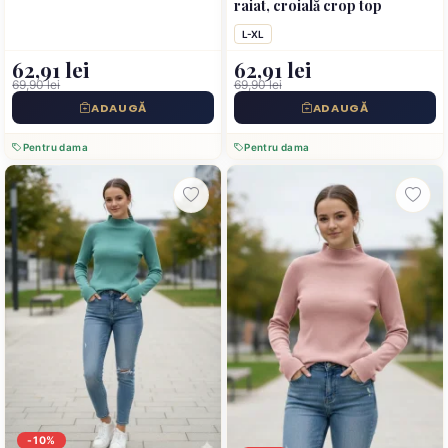
raiat, croială crop top
L-XL
62,91 lei
62,91 lei
69,90 lei
69,90 lei
ADAUGĂ
ADAUGĂ
Pentru dama
Pentru dama
-10%