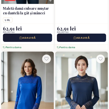
Maletă damă culoare muștar
cu dantelă la gât și mâneci
L-XL
62,91 lei
62,91 lei
69,90 lei
69,90 lei
ADAUGĂ
ADAUGĂ
Pentru dama
Pentru dama