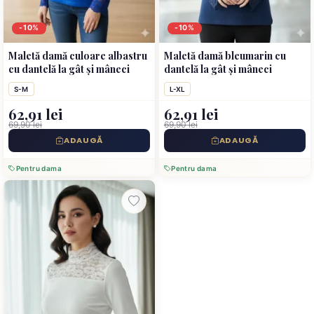
-10%
-10%
Maletă damă culoare albastru
Maletă damă bleumarin cu
cu dantelă la gât și mâneci
dantelă la gât și mâneci
S-M
L-XL
62,91 lei
62,91 lei
69,90 lei
69,90 lei
ADAUGĂ
ADAUGĂ
Pentru dama
Pentru dama