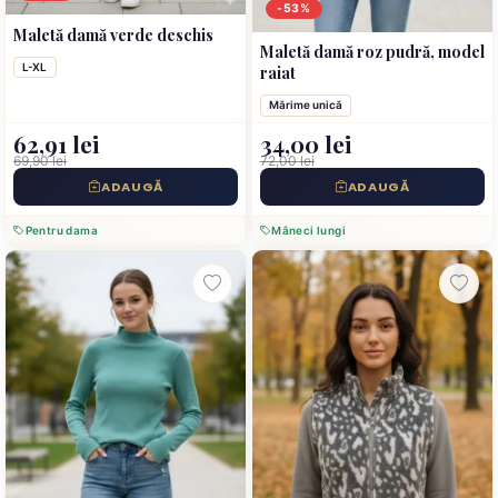
-53%
Maletă damă verde deschis
Maletă damă roz pudră, model
L-XL
raiat
Mărime unică
62,91 lei
34,00 lei
69,90 lei
72,00 lei
ADAUGĂ
ADAUGĂ
Pentru dama
Mâneci lungi