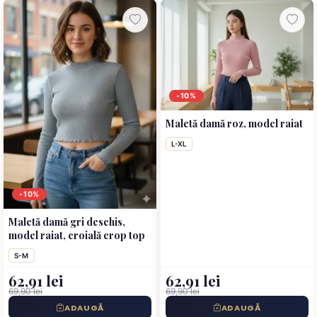
-10%
Maletă damă roz, model raiat
L-XL
-10%
Maletă damă gri deschis,
model raiat, croială crop top
S-M
62,91 lei
62,91 lei
69,90 lei
69,90 lei
ADAUGĂ
ADAUGĂ