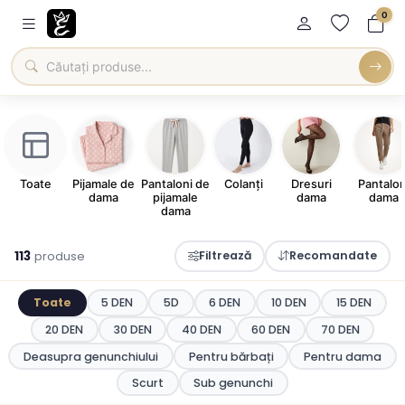
0
Toate
Pijamale de
Pantaloni de
Colanți
Dresuri
Pantalon
dama
pijamale
dama
dama
dama
113
produse
Filtrează
Recomandate
Toate
5 DEN
5D
6 DEN
10 DEN
15 DEN
20 DEN
30 DEN
40 DEN
60 DEN
70 DEN
Deasupra genunchiului
Pentru bărbați
Pentru dama
Scurt
Sub genunchi