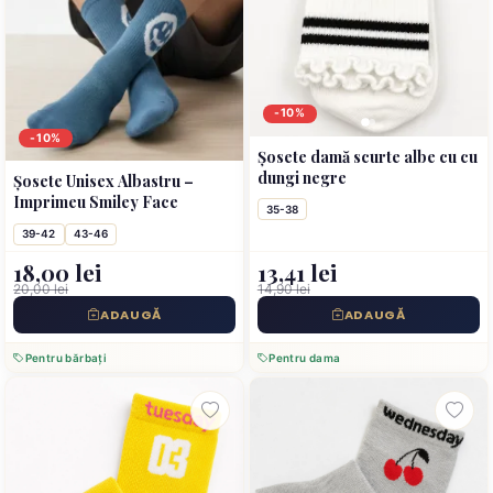
-10%
-10%
Șosete damă scurte albe cu cu
dungi negre
Șosete Unisex Albastru –
Imprimeu Smiley Face
35-38
39-42
43-46
18,00 lei
13,41 lei
20,00 lei
14,90 lei
ADAUGĂ
ADAUGĂ
Pentru bărbați
Pentru dama