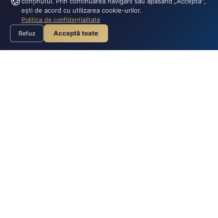
🍪
conținutul. Prin continuarea navigării sau apăsând
„Acceptă"
,
ești de acord cu utilizarea cookie-urilor.
Pentru dama
Pentru dama
Politica de confidențialitate
Acceptă toate
Refuz
-10%
-10%
Sosete damă organice fără
Sosete damă organice fără
cusătură RUN DAY
cusătură ,stelute
35-38
35-38