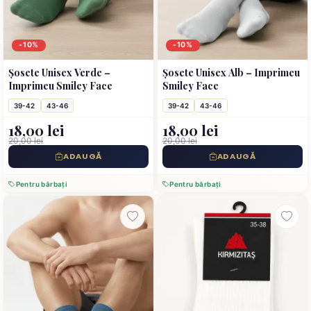
-10%
-10%
Șosete Unisex Verde –
Șosete Unisex Alb – Imprimeu
Imprimeu Smiley Face
Smiley Face
39-42
43-46
39-42
43-46
18,00 lei
18,00 lei
20,00 lei
20,00 lei
ADAUGĂ
ADAUGĂ
Pentru bărbați
Pentru bărbați