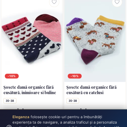
-10%
-10%
Șosete damă organice fără
Șosete damă organice fără
cusătură, inimioare si buline
cusătură cu catelusi
35-38
35-38
13,41 lei
13,41 lei
14,90 lei
14,90 lei
Eleganza
folosește cookie-uri pentru a îmbunătăți
ADAUGĂ
ADAUGĂ
experiența ta de navigare, a analiza traficul și a personaliza