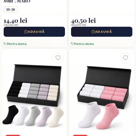
Stuff”, MARO
35-38
14,40 lei
40,50 lei
16,00 lei
45,00 lei
ADAUGĂ
ADAUGĂ
Pentru dama
Pentru dama