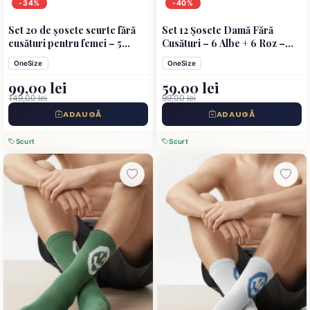
-34%
-40%
Set 20 de șosete scurte fără
Set 12 Șosete Damă Fără
cusături pentru femei – 5
Cusături – 6 Albe + 6 Roz –
culori asortate
Scurte
OneSize
OneSize
99,00 lei
59,00 lei
149,00 lei
99,00 lei
ADAUGĂ
ADAUGĂ
Scurt
Scurt