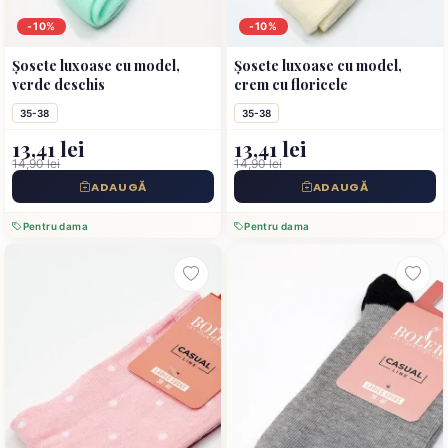
-10%
-10%
Șosete luxoase cu model,
Șosete luxoase cu model,
verde deschis
crem cu floricele
35-38
35-38
13,41 lei
13,41 lei
14,90 lei
14,90 lei
ADAUGĂ
ADAUGĂ
Pentru dama
Pentru dama