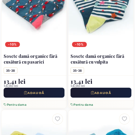
-10%
-10%
Sosete damă organice fără
Sosete damă organice fără
cusătură cu pasarici
cusătură cu vulpita
35-38
35-38
13,41 lei
13,41 lei
14,90 lei
14,90 lei
ADAUGĂ
ADAUGĂ
Pentru dama
Pentru dama