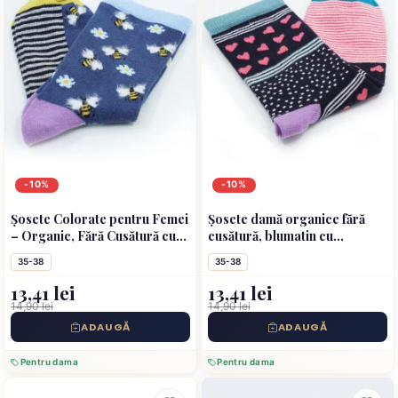
-10%
-10%
Șosete Colorate pentru Femei
Șosete damă organice fără
– Organic, Fără Cusătură cu
cusătură, blumatin cu
albinute
inimioare
35-38
35-38
13,41 lei
13,41 lei
14,90 lei
14,90 lei
ADAUGĂ
ADAUGĂ
Pentru dama
Pentru dama