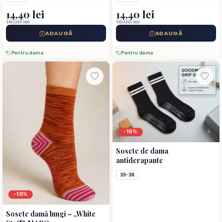
14,40 lei
14,40 lei
16,00 lei
16,00 lei
ADAUGĂ
ADAUGĂ
Pentru dama
Pentru dama
-10%
Sosete de dama
antiderapante
35-38
-10%
Sosete damă lungi – „White