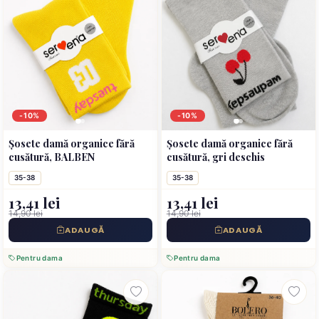
-10%
-10%
Șosete damă organice fără
Șosete damă organice fără
cusătură, BALBEN
cusătură, gri deschis
35-38
35-38
13,41 lei
13,41 lei
14,90 lei
14,90 lei
ADAUGĂ
ADAUGĂ
Pentru dama
Pentru dama