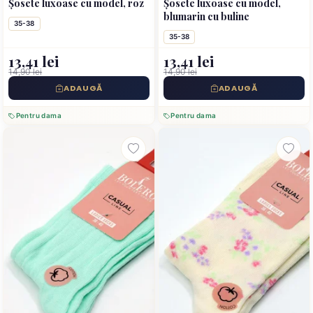
Șosete luxoase cu model, roz
Șosete luxoase cu model,
blumarin cu buline
35-38
35-38
13,41 lei
13,41 lei
14,90 lei
14,90 lei
ADAUGĂ
ADAUGĂ
Pentru dama
Pentru dama