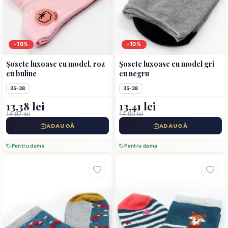
-10%
-10%
Șosete luxoase cu model, roz
Șosete luxoase cu model gri
cu buline
cu negru
35-38
35-38
13,38 lei
13,41 lei
14,87 lei
14,90 lei
ADAUGĂ
ADAUGĂ
Pentru dama
Pentru dama