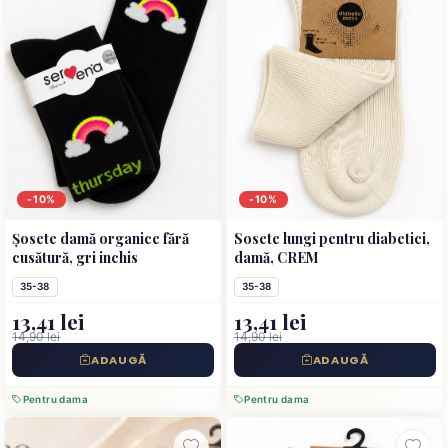
-10%
-10%
Șosete damă organice fără
Sosete lungi pentru diabetici,
cusătură, gri inchis
damă, CREM
35-38
35-38
13,41 lei
13,41 lei
14,90 lei
14,90 lei
ADAUGĂ
ADAUGĂ
Pentru dama
Pentru dama