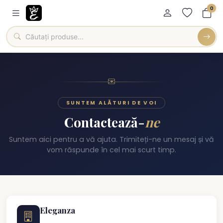
0
SUNTEM ALĂTURI DE VOI
Contactează-
ne
Suntem aici pentru a vă ajuta. Trimiteți-ne un mesaj și vă
vom răspunde în cel mai scurt timp.
Eleganza