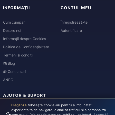
INFORMAȚII
CONTUL MEU
Cum cumpar
Înregistrează-te
Despre noi
Autentificare
Informații despre Cookies
Politica de Confidențialitate
Termeni si conditii
Blog
🎁 Concursuri
ANPC
AJUTOR & SUPORT
Eleganza
folosește cookie-uri pentru a îmbunătăți
Urmărire comandă
experiența ta de navigare, a analiza traficul și a personaliza
🍪
conținutul. Prin continuarea navigării sau apăsând
„Acceptă"
,