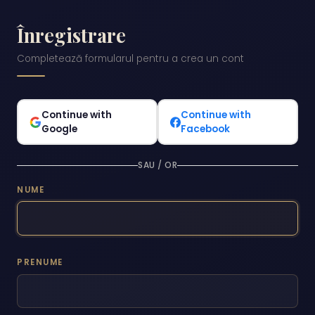
Înregistrare
Completează formularul pentru a crea un cont
Continue with
Continue with
Google
Facebook
SAU / OR
NUME
PRENUME