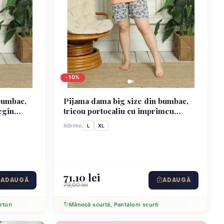
-10%
bumbac,
Pijama dama big size din bumbac,
egin
tricou portocaliu cu imprimeu
sortați
„Begin Again” și pantaloni scurti
Mărime:
L
XL
asortați
71,10 lei
ADAUGĂ
ADAUGĂ
79,00 lei
rturi
Mânecă scurtă, Pantaloni scurti