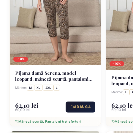
-10%
-10%
Pijama damă Serena, model
Pijama d
leopard, mânecă scurtă, pantaloni
leopard, 
3/4
Mărime:
M
XL
2XL
L
lungi
Mărime:
L
62,10 lei
62,10 le
ADAUGĂ
69,00 lei
69,00 lei
Mânecă scurtă, Pantaloni trei sferturi
Mânecă scu