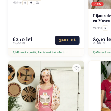
si pantaloni 3/4, masca de dormit
Mărime:
S
M
XL
-10%
asortata, rosu
Pijama d
cu Masca 
Mărime:
S
62,10 lei
89,10 le
ADAUGĂ
69,00 lei
99,00 lei
Mânecă scurtă, Pantaloni trei sferturi
Mânecă scur