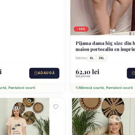
-10%
Pijama dama big size din 
maiou portocaliu cu impr
Yourself” și pantaloni scur
Mărime:
XL
2XL
i
62,10 lei
ADAUGĂ
69,00 lei
rtă, Pantaloni scurti
Mânecă scurtă, Pantaloni scurti