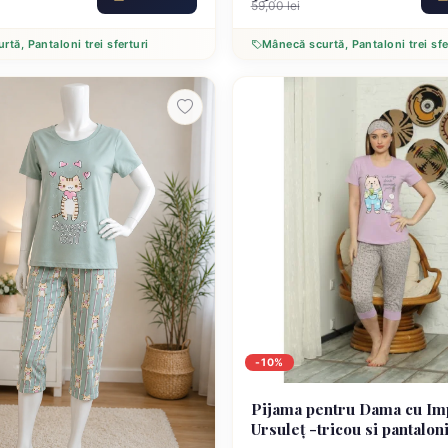
59,00 lei
tă, Pantaloni trei sferturi
Mânecă scurtă, Pantaloni trei sfe
-10%
Pijama pentru Dama cu I
Ursuleț -tricou si pantaloni