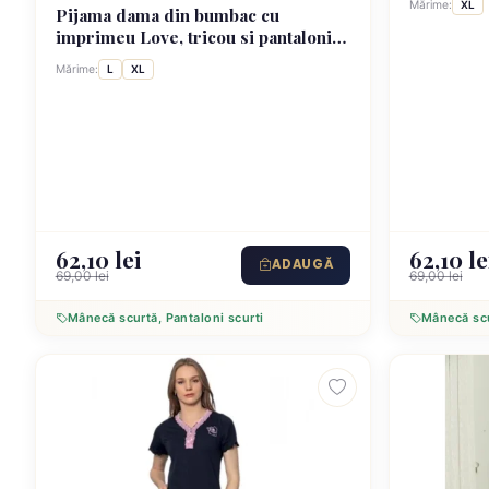
Mărime:
XL
Pijama dama din bumbac cu
imprimeu Love, tricou si pantaloni
scurti, blue
Mărime:
L
XL
62,10 lei
62,10 le
ADAUGĂ
69,00 lei
69,00 lei
Mânecă scurtă, Pantaloni scurti
Mânecă scu