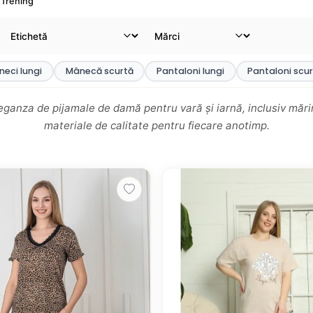
Trening
eci lungi
Mânecă scurtă
Pantaloni lungi
Pantaloni scur
ganza de pijamale de damă pentru vară și iarnă, inclusiv mărimi
materiale de calitate pentru fiecare anotimp.