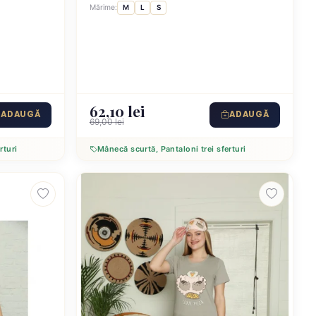
imprimeu ursulet
Mărime:
M
L
S
62,10 lei
ADAUGĂ
ADAUGĂ
69,00 lei
rturi
Mânecă scurtă, Pantaloni trei sferturi