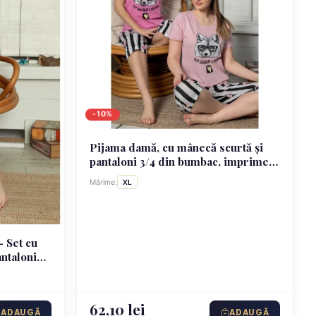
-10%
Pijama damă, cu mânecă scurtă și
pantaloni 3/4 din bumbac, imprimeu
lup, roz deschis
Mărime:
XL
 Set cu
antaloni
62,10 lei
ADAUGĂ
ADAUGĂ