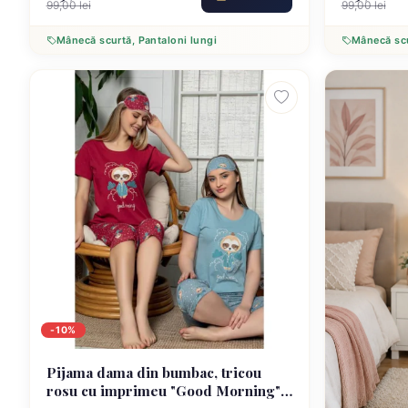
99,00 lei
99,00 lei
Mânecă scurtă, Pantaloni lungi
Mânecă scur
-10%
Pijama dama din bumbac, tricou
rosu cu imprimeu "Good Morning"