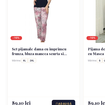
-10%
-10%
Set pijamale dama cu imprimeu
Pijama d
frunza, bluza maneca scurta si
cu Masca 
pantaloni lungi, culoare negru
Mărime:
XL
2XL
Mărime:
S
89,10 lei
89,10 le
ADAUGĂ