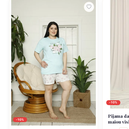
-10%
Pijama da
-10%
maiou vis
Yourself” 