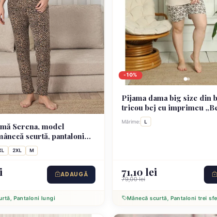
-10%
Pijama dama big size din 
tricou bej cu imprimeu „B
Again” și pantaloni scurti a
Mărime:
L
amă Serena, model
mânecă scurtă, pantaloni
XL
2XL
M
i
71,10 lei
ADAUGĂ
79,00 lei
rtă, Pantaloni lungi
Mânecă scurtă, Pantaloni trei sfe