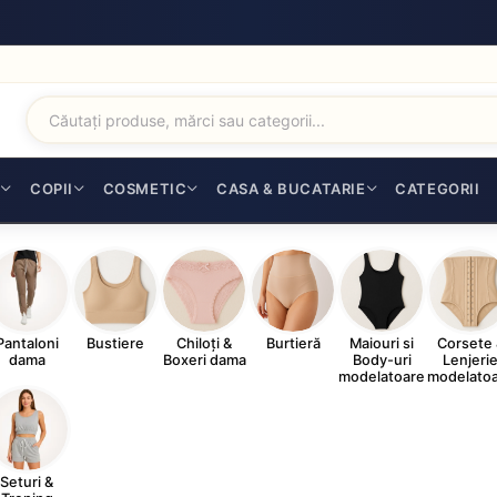
I
COPII
COSMETIC
CASA & BUCATARIE
CATEGORII
Pantaloni
Bustiere
Chiloți &
Burtieră
Maiouri si
Corsete 
dama
Boxeri dama
Body-uri
Lenjeri
modelatoare
modelato
Seturi &