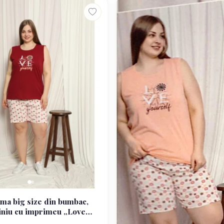
ma big size din bumbac,
iniu cu imprimeu „Love
și pantaloni scurti