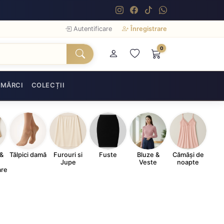
Autentificare
Înregistrare
0
MĂRCI
COLECȚII
&
Tălpici damă
Furouri si
Fuste
Bluze &
Cămăși de
e
Jupe
Veste
noapte
are