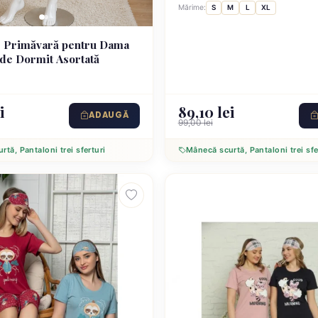
Mărime:
S
M
L
XL
e Primăvară pentru Dama
de Dormit Asortată
i
89,10 lei
ADAUGĂ
99,00 lei
tă, Pantaloni trei sferturi
Mânecă scurtă, Pantaloni trei sfe