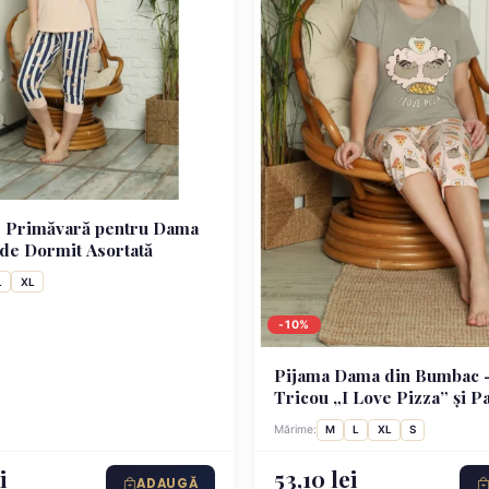
e Primăvară pentru Dama
de Dormit Asortată
L
XL
-10%
Pijama Dama din Bumbac –
Tricou „I Love Pizza” și P
3/4, Masca de Dormit, gri
Mărime:
M
L
XL
S
i
53,10 lei
ADAUGĂ