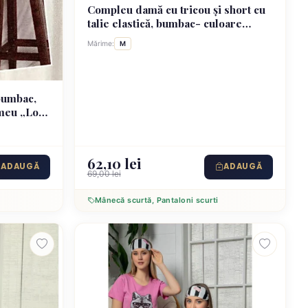
Compleu damă cu tricou și short cu
talie elastică, bumbac- culoare
negru
Mărime:
M
bumbac,
imeu „Love
ti
62,10 lei
ADAUGĂ
ADAUGĂ
69,00 lei
Mânecă scurtă, Pantaloni scurti