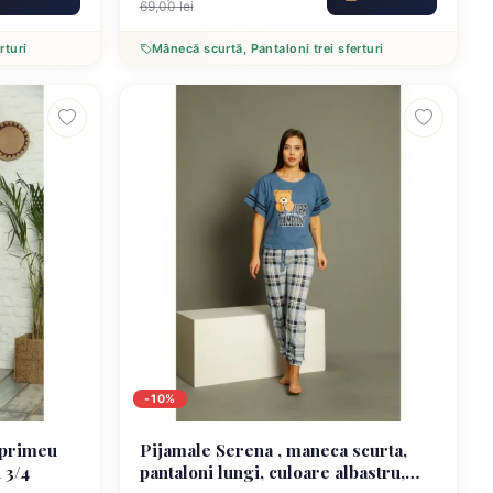
69,00 lei
rturi
Mânecă scurtă, Pantaloni trei sferturi
-10%
mprimeu
Pijamale Serena , maneca scurta,
 3/4
pantaloni lungi, culoare albastru,