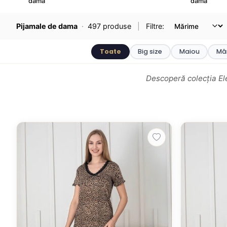
damă
dama
Pijamale de dama
·
497 produse
|
Filtre:
Toate
Big size
Maiou
Mân
Descoperă colecția Ele