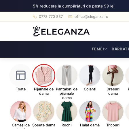
5% reducere la cumpărături de peste 99 lei
0778 770 837
office@eleganza.ro
FEMEI
BĂRBAȚ
Toate
Pijamale de
Pantaloni de
Colanți
Dresuri
dama
pijamale
dama
dama
Cămăși de
Șosete dama
Rochii
Halat damă
Tricouri