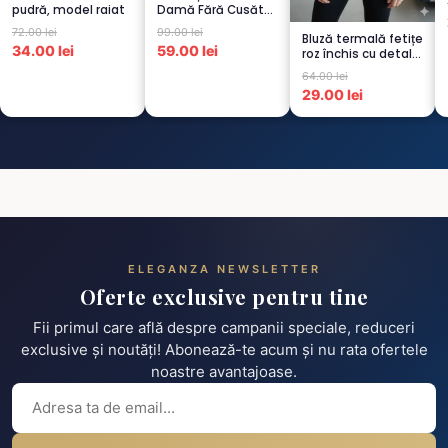
pudră, model raiat
Damă Fără Cusături
– 6 Albe + 6 Roz –
72.00 lei
99.00 lei
Bluză termală fetițe
Scu...
34.00 lei
59.00 lei
roz închis cu detalii
negre, cu pu...
64.00 lei
29.00 lei
ELEGANZA NEWSLETTER
Oferte exclusive pentru tine
Fii primul care află despre campanii speciale, reduceri
exclusive și noutăți! Abonează-te acum și nu rata ofertele
noastre avantajoase.