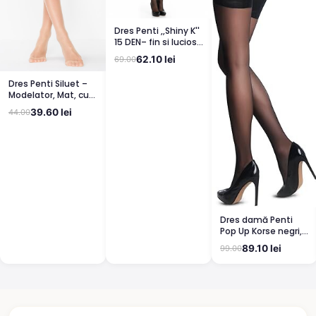
Dres Penti ,,Shiny K''
15 DEN– fin si lucios,
clin din bumbac,
62.10 lei
69.00
bronz
Dres Penti Siluet –
Modelator, Mat, cu
Corset, Light Nude
39.60 lei
44.00
Dres damă Penti
Pop Up Korse negri,
semi lucioși
89.10 lei
99.00