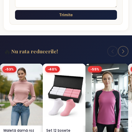
Trimite
🔥
Nu rata reducerile!
-53%
-40%
-55%
Maletă damă roz
Set 12 Șosete