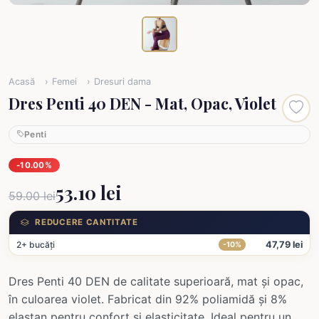
Acasă
Femei
Dresuri dama
Dres Penti 40 DEN - Mat, Opac, Violet
Penti
-10.00%
53.10 lei
59.00 lei
REDUCERE CANTITATE
2+ bucăți
47,79 lei
-10%
Dres Penti 40 DEN de calitate superioară, mat și opac,
în culoarea violet. Fabricat din 92% poliamidă și 8%
elastan pentru confort și elasticitate. Ideal pentru un