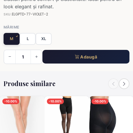
look elegant și rafinat.
ELGPTD-77-VIOLET-2
SKU:
MĂRIME
M
L
XL
Adaugă
Produse similare
-10.00%
-10.00%
-10.00%