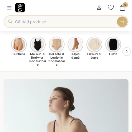
0
oți &
Burtieră
Maiouri si
Corsete &
Tălpici
Furouri si
Fuste
Blu
eri
Body-uri
Lenjerie
damă
Jupe
Ve
ma
modelatoar
modelatoar
e
e