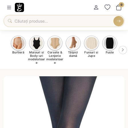
0
oți &
Burtieră
Maiouri si
Corsete &
Tălpici
Furouri si
Fuste
Blu
eri
Body-uri
Lenjerie
damă
Jupe
Ve
ma
modelatoar
modelatoar
e
e