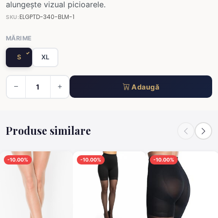
alungește vizual picioarele.
ELGPTD-340-BLM-1
SKU:
MĂRIME
S
XL
Adaugă
Produse similare
-10.00%
-10.00%
-10.00%