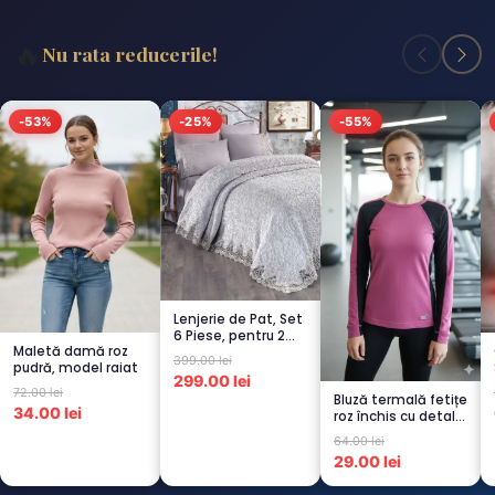
🔥
Nu rata reducerile!
-53%
-25%
-55%
Lenjerie de Pat, Set
6 Piese, pentru 2
Maletă damă roz
persoana, GRI -1...
399.00 lei
pudră, model raiat
299.00 lei
72.00 lei
Bluză termală fetițe
34.00 lei
roz închis cu detalii
negre, cu pu...
64.00 lei
29.00 lei