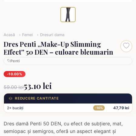
Acasă
Femei
Dresuri dama
Dres Penti ,,Make-Up Slimming
Effect'' 50 DEN – culoare bleumarin
Penti
-10.00%
53.10 lei
59.00 lei
REDUCERE CANTITATE
2+ bucăți
47,79 lei
-10%
Dres damă Penti 50 DEN, cu efect de subțiere, mat,
semiopac și semigros, oferă un aspect elegant și