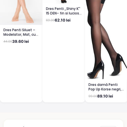
Dres Penti ,,Shiny K''
15 DEN– fin si lucios,
clin din bumbac,
62.10 lei
69.00
bronz
Dres Penti Siluet –
Modelator, Mat, cu
Corset, Light Nude
39.60 lei
44.00
Dres damă Penti
Pop Up Korse negri,
semi lucioși
89.10 lei
99.00