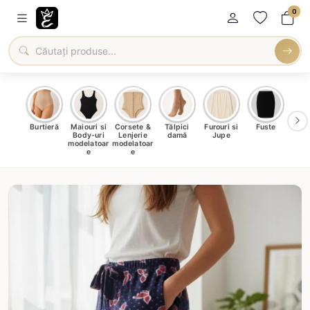
0
oți &
Burtieră
Maiouri si
Corsete &
Tălpici
Furouri si
Fuste
Blu
eri
Body-uri
Lenjerie
damă
Jupe
Ve
ma
modelatoar
modelatoar
e
e