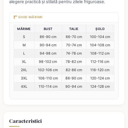
alegere practică și stilată pentru zilele friguroase.
GHID MĂRIMI
MĂRIME
BUST
TALIE
ȘOLD
S
86-90 cm
66-70 cm
100-104 cm
M
90-94 cm
70-74 cm
104-108 cm
L
94-98 cm
74-78 cm
108-112 cm
XL
98-102 cm
78-82 cm
112-116 cm
2XL
102-106 cm
82-86 cm
116-120 cm
3XL
106-110 cm
86-90 cm
120-124 cm
4XL
110-114 cm
90-94 cm
124-128 cm
Caracteristici