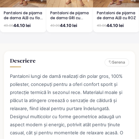
Pantaloni de pijama
Pantaloni de pijama
Pantaloni de pijama
de dama ALB cu flori
de dama GRI cu
de dama ALB cu ROZ
MICI ROZ
INIMI BLUE
44.10 lei
44.10 lei
44.10 lei
49.00
49.00
49.00
Descriere
Serena
Pantaloni lungi de damă realizați din polar gros, 100%
poliester, concepuți pentru a oferi confort sporit și
protecție termică în sezonul rece. Materialul moale și
plăcut la atingere creează o senzație de căldură și
relaxare, fiind ideal pentru purtare îndelungată.
Designul multicolor cu forme geometrice adaugă un
aspect modern și energic, potrivit atât pentru ținute
casual, cât și pentru momentele de relaxare acasă. O