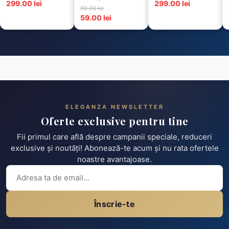
299.00 lei
299.00 lei
Cusături – 6 Albe +
99.00 lei
6 Negre...
59.00 lei
ELEGANZA NEWSLETTER
Oferte exclusive pentru tine
Fii primul care află despre campanii speciale, reduceri
exclusive și noutăți! Abonează-te acum și nu rata ofertele
noastre avantajoase.
Înscrie-te