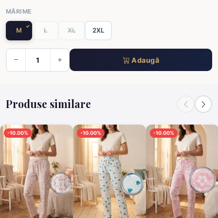
MĂRIME
M
L
XL
2XL
Adaugă
Produse similare
-10.00%
-10.00%
-10.00%