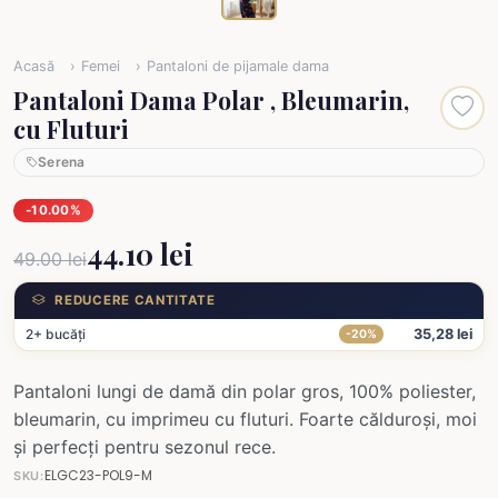
Acasă
Femei
Pantaloni de pijamale dama
Pantaloni Dama Polar , Bleumarin,
cu Fluturi
Serena
-10.00%
44.10 lei
49.00 lei
REDUCERE CANTITATE
2+ bucăți
35,28 lei
-20%
Pantaloni lungi de damă din polar gros, 100% poliester,
bleumarin, cu imprimeu cu fluturi. Foarte călduroși, moi
și perfecți pentru sezonul rece.
ELGC23-POL9-M
SKU: