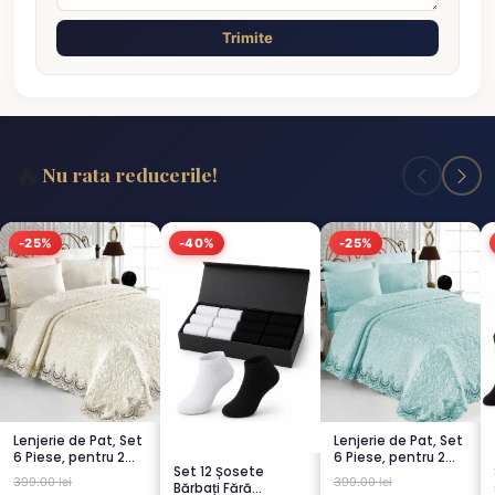
Trimite
🔥
Nu rata reducerile!
-25%
-40%
-25%
Lenjerie de Pat, Set
Lenjerie de Pat, Set
6 Piese, pentru 2
6 Piese, pentru 2
Set 12 Șosete
persoana, CREM-
persoana,
399.00 lei
399.00 lei
Bărbați Fără
4...
TURCOA...