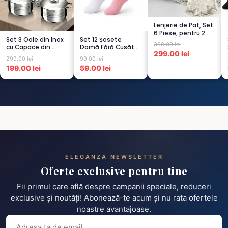
Lenjerie de Pat, Set
6 Piese, pentru 2
Set 3 Oale din Inox
Set 12 Șosete
persoana, CREM-
399.00 lei
cu Capace din
Damă Fără Cusături
4...
299.00 lei
Sticlă
– 6 Albe + 6 Roz –
299.00 lei
99.00 lei
Termorezistent...
Scu...
199.00 lei
59.00 lei
ELEGANZA NEWSLETTER
Oferte exclusive pentru tine
Fii primul care află despre campanii speciale, reduceri
exclusive și noutăți! Abonează-te acum și nu rata ofertele
noastre avantajoase.