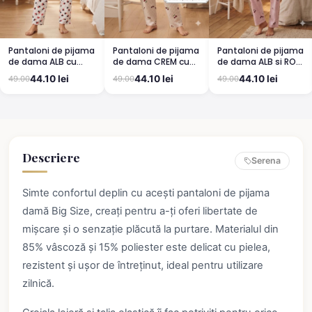
Pantaloni de pijama
Pantaloni de pijama
Pantaloni de pijama
de dama ALB cu
de dama CREM cu
de dama ALB si ROZ
buburuze
CIRESE
cu cirese
44.10 lei
44.10 lei
44.10 lei
49.00
49.00
49.00
Descriere
Serena
Simte confortul deplin cu acești pantaloni de pijama
damă Big Size, creați pentru a-ți oferi libertate de
mișcare și o senzație plăcută la purtare. Materialul din
85% vâscoză și 15% poliester este delicat cu pielea,
rezistent și ușor de întreținut, ideal pentru utilizare
zilnică.