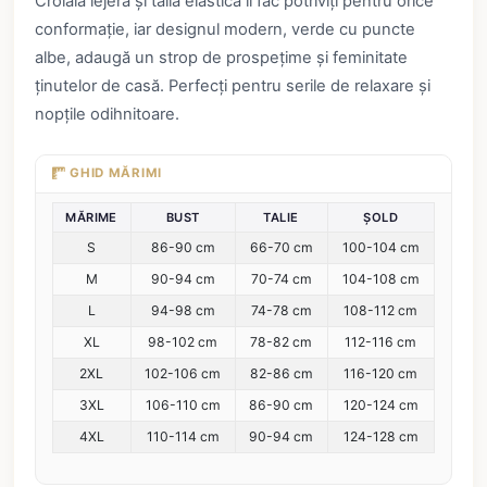
Croiala lejeră și talia elastică îi fac potriviți pentru orice
conformație, iar designul modern, verde cu puncte
albe, adaugă un strop de prospețime și feminitate
ținutelor de casă. Perfecți pentru serile de relaxare și
nopțile odihnitoare.
GHID MĂRIMI
MĂRIME
BUST
TALIE
ȘOLD
S
86-90 cm
66-70 cm
100-104 cm
M
90-94 cm
70-74 cm
104-108 cm
L
94-98 cm
74-78 cm
108-112 cm
XL
98-102 cm
78-82 cm
112-116 cm
2XL
102-106 cm
82-86 cm
116-120 cm
3XL
106-110 cm
86-90 cm
120-124 cm
4XL
110-114 cm
90-94 cm
124-128 cm