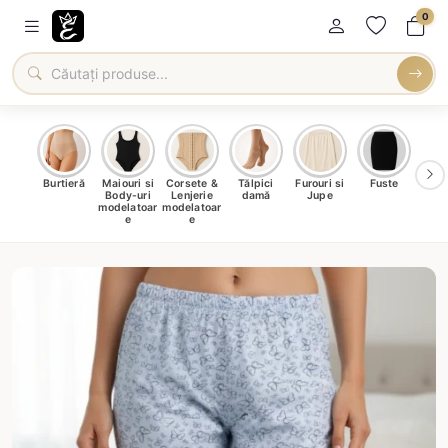
0
oți &
Burtieră
Maiouri si
Corsete &
Tălpici
Furouri si
Fuste
Blu
eri
Body-uri
Lenjerie
damă
Jupe
Ve
ma
modelatoar
modelatoar
e
e