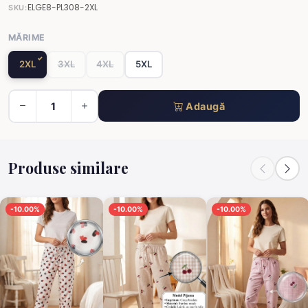
ELGE8-PL308-2XL
SKU:
MĂRIME
2XL
3XL
4XL
5XL
Adaugă
Produse similare
-10.00%
-10.00%
-10.00%