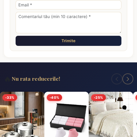
Trimite
🔥
Nu rata reducerile!
-33%
-40%
-25%