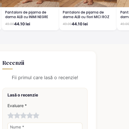
Pantaloni de pijama de
Pantaloni de pijama de
Pant
dama ALB cu INIMI NEGRE
dama ALB cu flori MICI ROZ
dama
44.10 lei
44.10 lei
49.00
49.00
49.0
Recenzii
Fii primul care lasă o recenzie!
Lasă o recenzie
Evaluare *