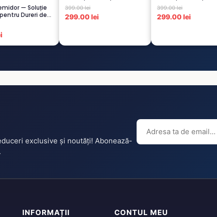
CAPUCI...
GRI -1...
midor — Soluție
399.00 lei
399.00 lei
pentru Dureri de
299.00 lei
299.00 lei
i
reduceri exclusive și noutăți! Abonează-
.
INFORMAȚII
CONTUL MEU