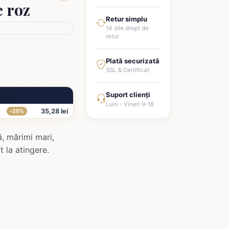
e roz
Retur simplu
14 zile drept de
retur
Plată securizată
SSL & Certificat
Suport clienți
Luni - Vineri 9-18
35,28 lei
-20%
, mărimi mari,
t la atingere.