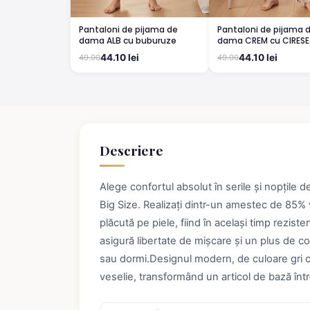
Pantaloni de pijama de
Pantaloni de pijama 
dama ALB cu buburuze
dama CREM cu CIRESE
44.10 lei
44.10 lei
49.00
49.00
Descriere
Alege confortul absolut în serile și nopțile 
Big Size. Realizați dintr-un amestec de 85% 
plăcută pe piele, fiind în același timp rezistenț
asigură libertate de mișcare și un plus de co
sau dormi.Designul modern, de culoare gri c
veselie, transformând un articol de bază înt