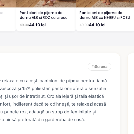
de
Pantaloni de pijama de
Pantaloni de pijama de
dama ALB si ROZ cu cirese
dama ALB cu NEGRU si ROSU
44.10 lei
44.10 lei
49.00
49.00
Serena
de relaxare cu acești pantaloni de pijama pentru damă
vâscoză și 15% poliester, pantalonii oferă o senzație
i și ușor de întreținut. Croiala lejeră și talia elastică
nfort, indiferent dacă te odihnești, te relaxezi acasă
u puncte roz, adaugă un strop de feminitate și
r-o piesă preferată din garderoba de casă.