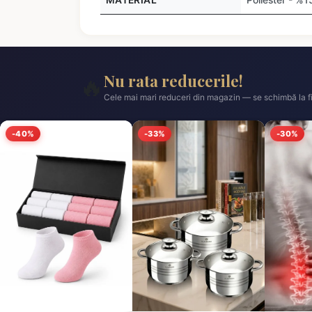
Nu rata reducerile!
🔥
Cele mai mari reduceri din magazin — se schimbă la fi
-40%
-33%
-30%