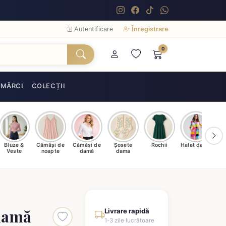
Autentificare
Înregistrare
0
MĂRCI
COLECȚII
Bluze &
Cămăși de
Cămăși de
Șosete
Rochii
Halat damă
T
Veste
noapte
damă
dama
 damă
Livrare rapidă
1-3 zile lucrătoare