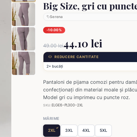
Big Size, gri cu punct
Serena
-10.00%
44.10 lei
49.00 lei
REDUCERE CANTITATE
2+ bucăți
Pantaloni de pijama comozi pentru damă
confecționați din material moale și plăcu
Model gri cu imprimeu cu puncte roz.
ELGE6-PL300-2XL
SKU:
MĂRIME
2XL
3XL
4XL
5XL