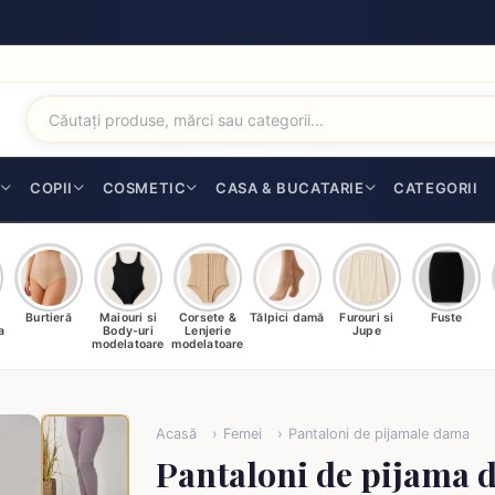
I
COPII
COSMETIC
CASA & BUCATARIE
CATEGORII
Burtieră
Maiouri si
Corsete &
Tălpici damă
Furouri si
Fuste
a
Body-uri
Lenjerie
Jupe
modelatoare
modelatoare
Acasă
Femei
Pantaloni de pijamale dama
Pantaloni de pijama