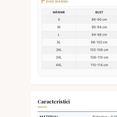
GHID MĂRIMI
MĂRIME
BUST
S
86-90 cm
M
90-94 cm
L
94-98 cm
XL
98-102 cm
2XL
102-106 cm
3XL
106-110 cm
4XL
110-114 cm
Caracteristici
MATERIAL
Poliester - %