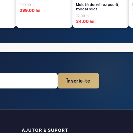
TURCOA...
Maletă damă roz pudră,
399.00 lei
model raiat
299.00 lei
72.00 lei
34.00 lei
Înscrie-te
AJUTOR & SUPORT