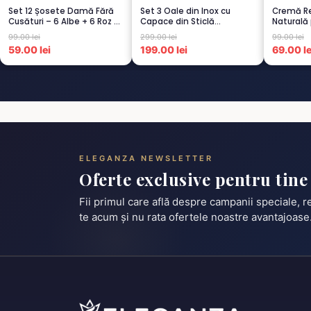
Set 12 Șosete Damă Fără
Set 3 Oale din Inox cu
Cremă Re
Cusături – 6 Albe + 6 Roz –
Capace din Sticlă
Naturală 
Scu...
Termorezistent...
Spate...
99.00 lei
299.00 lei
99.00 lei
59.00 lei
199.00 lei
69.00 le
ELEGANZA NEWSLETTER
Oferte exclusive pentru tine
Fii primul care află despre campanii speciale, 
te acum și nu rata ofertele noastre avantajoase