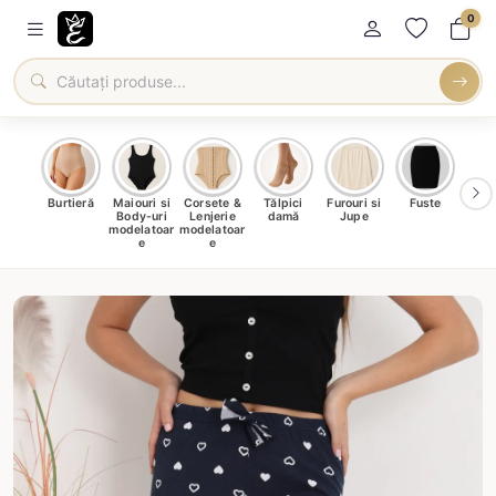
0
oți &
Burtieră
Maiouri si
Corsete &
Tălpici
Furouri si
Fuste
Blu
eri
Body-uri
Lenjerie
damă
Jupe
Ve
ma
modelatoar
modelatoar
e
e