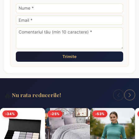
Trimite
🔥
Nu rata reducerile!
-34%
-25%
-53%