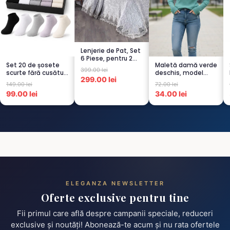
Lenjerie de Pat, Set
6 Piese, pentru 2
Set 20 de șosete
Maletă damă verde
persoana, GRI -1...
399.00 lei
scurte fără cusături
deschis, model
299.00 lei
pentru femei – 5...
raiat
149.00 lei
72.00 lei
99.00 lei
34.00 lei
ELEGANZA NEWSLETTER
Oferte exclusive pentru tine
Fii primul care află despre campanii speciale, reduceri
exclusive și noutăți! Abonează-te acum și nu rata ofertele