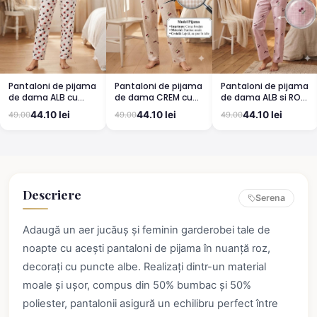
Pantaloni de pijama
Pantaloni de pijama
Pantaloni de pijama
de dama ALB cu
de dama CREM cu
de dama ALB si ROZ
buburuze
CIRESE
cu cirese
44.10 lei
44.10 lei
44.10 lei
49.00
49.00
49.00
Descriere
Serena
Adaugă un aer jucăuș și feminin garderobei tale de
noapte cu acești pantaloni de pijama în nuanță roz,
decorați cu puncte albe. Realizați dintr-un material
moale și ușor, compus din 50% bumbac și 50%
poliester, pantalonii asigură un echilibru perfect între