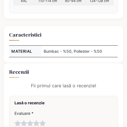
4XL
110-114 cm
90-94 cm
124-128 cm
Caracteristici
MATERIAL
Bumbac - %50, Poliester - %50
Recenzii
Fii primul care lasă o recenzie!
Lasă o recenzie
Evaluare *