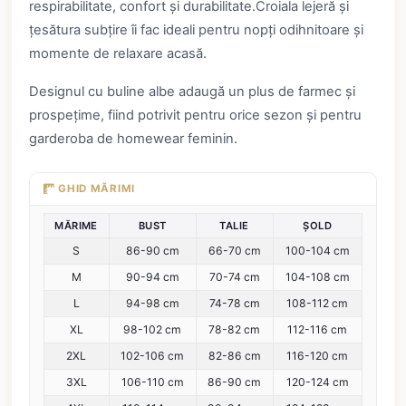
respirabilitate, confort și durabilitate.Croiala lejeră și
țesătura subțire îi fac ideali pentru nopți odihnitoare și
momente de relaxare acasă.
Designul cu buline albe adaugă un plus de farmec și
prospețime, fiind potrivit pentru orice sezon și pentru
garderoba de homewear feminin.
GHID MĂRIMI
MĂRIME
BUST
TALIE
ȘOLD
S
86-90 cm
66-70 cm
100-104 cm
M
90-94 cm
70-74 cm
104-108 cm
L
94-98 cm
74-78 cm
108-112 cm
XL
98-102 cm
78-82 cm
112-116 cm
2XL
102-106 cm
82-86 cm
116-120 cm
3XL
106-110 cm
86-90 cm
120-124 cm