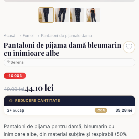
Acasă
Femei
Pantaloni de pijamale dama
Pantaloni de pijama damă bleumarin
cu inimioare albe
Serena
-10.00%
44.10 lei
49.00 lei
REDUCERE CANTITATE
2+ bucăți
35,28 lei
-20%
Pantaloni de pijama pentru damă, bleumarin cu
inimioare albe, din material subțire și respirabil (50%