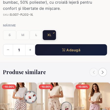
bumbac, 50% poliester), cu croială lejeră pentru
confort și libertate de mișcare.
ELGD7-PL202-XL
SKU:
MĂRIME
S
M
L
XL
Adaugă
Produse similare
-10.00%
-10.00%
-10.00%