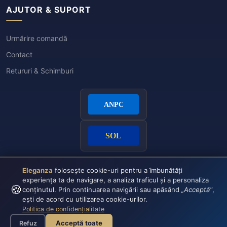
AJUTOR & SUPORT
Urmărire comandă
Contact
Retururi & Schimburi
Eleganza
folosește cookie-uri pentru a îmbunătăți
experiența ta de navigare, a analiza traficul și a personaliza
🍪
conținutul. Prin continuarea navigării sau apăsând
„Acceptă"
,
ești de acord cu utilizarea cookie-urilor.
Politica de confidențialitate
Plata securizată:
VISA
CASH
Acceptă toate
Refuz
© 2026 Eleganza - Toate drepturile rezervate