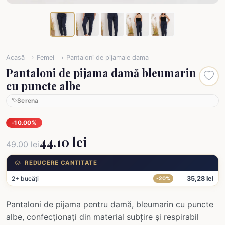
Acasă
Femei
Pantaloni de pijamale dama
Pantaloni de pijama damă bleumarin
cu puncte albe
Serena
-10.00%
44.10 lei
49.00 lei
REDUCERE CANTITATE
2+ bucăți
35,28 lei
-20%
Pantaloni de pijama pentru damă, bleumarin cu puncte
albe, confecționați din material subțire și respirabil