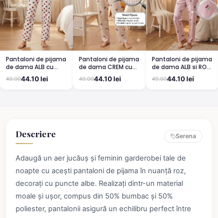
Pantaloni de pijama
Pantaloni de pijama
Pantaloni de pijama
de dama ALB cu
de dama CREM cu
de dama ALB si ROZ
buburuze
CIRESE
cu cirese
44.10 lei
44.10 lei
44.10 lei
49.00
49.00
49.00
Descriere
Serena
Adaugă un aer jucăuș și feminin garderobei tale de
noapte cu acești pantaloni de pijama în nuanță roz,
decorați cu puncte albe. Realizați dintr-un material
moale și ușor, compus din 50% bumbac și 50%
poliester, pantalonii asigură un echilibru perfect între