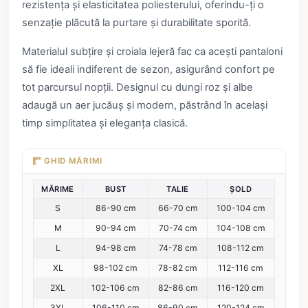
rezistența și elasticitatea poliesterului, oferindu-ți o
senzație plăcută la purtare și durabilitate sporită.
Materialul subțire și croiala lejeră fac ca acești pantaloni
să fie ideali indiferent de sezon, asigurând confort pe
tot parcursul nopții. Designul cu dungi roz și albe
adaugă un aer jucăuș și modern, păstrând în același
timp simplitatea și eleganța clasică.
GHID MĂRIMI
MĂRIME
BUST
TALIE
ȘOLD
S
86-90 cm
66-70 cm
100-104 cm
M
90-94 cm
70-74 cm
104-108 cm
L
94-98 cm
74-78 cm
108-112 cm
XL
98-102 cm
78-82 cm
112-116 cm
2XL
102-106 cm
82-86 cm
116-120 cm
3XL
106-110 cm
86-90 cm
120-124 cm