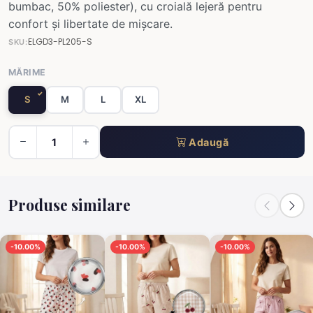
bumbac, 50% poliester), cu croială lejeră pentru
confort și libertate de mișcare.
ELGD3-PL205-S
SKU:
MĂRIME
S
M
L
XL
Adaugă
Produse similare
-10.00%
-10.00%
-10.00%