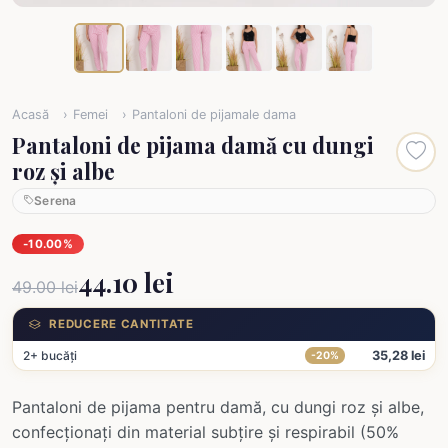
Acasă
Femei
Pantaloni de pijamale dama
Pantaloni de pijama damă cu dungi
roz și albe
Serena
-10.00%
44.10 lei
49.00 lei
REDUCERE CANTITATE
2+ bucăți
35,28 lei
-20%
Pantaloni de pijama pentru damă, cu dungi roz și albe,
confecționați din material subțire și respirabil (50%