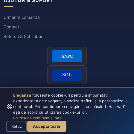
AJUTOR & SUPORT
Urmărire comandă
Contact
Retururi & Schimburi
Eleganza
folosește cookie-uri pentru a îmbunătăți
experiența ta de navigare, a analiza traficul și a personaliza
🍪
conținutul. Prin continuarea navigării sau apăsând
„Acceptă"
,
ești de acord cu utilizarea cookie-urilor.
Politica de confidențialitate
Plata securizată:
VISA
CASH
Acceptă toate
Refuz
© 2026 Eleganza - Toate drepturile rezervate