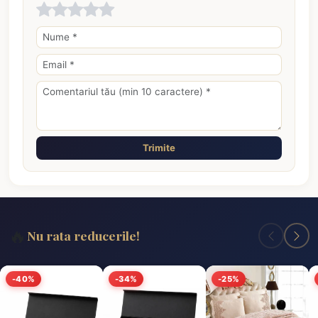
Trimite
🔥
Nu rata reducerile!
-40%
-34%
-25%