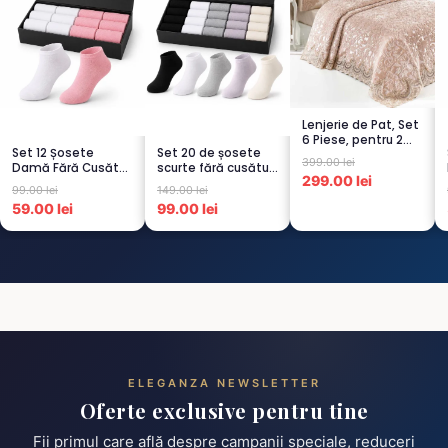
Lenjerie de Pat, Set
6 Piese, pentru 2
Set 12 Șosete
Set 20 de șosete
persoana, CAPUCI...
399.00 lei
Damă Fără Cusături
scurte fără cusături
299.00 lei
– 6 Albe + 6 Roz –
pentru femei – 5...
99.00 lei
149.00 lei
Scu...
59.00 lei
99.00 lei
ELEGANZA NEWSLETTER
Oferte exclusive pentru tine
Fii primul care află despre campanii speciale, reduceri