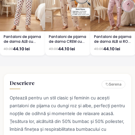
Pantaloni de pijama
Pantaloni de pijama
Pantaloni de pijama
de dama ALB cu
de dama CREM cu
de dama ALB si ROZ
buburuze
CIRESE
cu cirese
44.10 lei
44.10 lei
44.10 lei
49.00
49.00
49.00
Descriere
Serena
Optează pentru un stil clasic și feminin cu acești
pantaloni de pijama cu dungi roz și albe, perfecți pentru
nopțile de odihnă și momentele de relaxare acasă.
Țesătura lor, alcătuită din 50% bumbac și 50% poliester,
îmbină finețea și respirabilitatea bumbacului cu