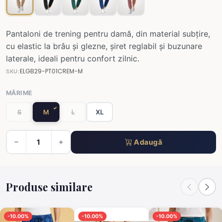
Pantaloni de trening pentru damă, din material subțire,
cu elastic la brâu și glezne, șiret reglabil și buzunare
laterale, ideali pentru confort zilnic.
ELGB29-PT01CREM-M
SKU:
MĂRIME
S
M
L
XL
Adaugă
Produse similare
-10.00%
-10.00%
-10.00%