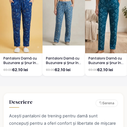
Pantaloni Damă cu
Pantaloni Damă cu
Pantaloni Damă cu
Buzunare și Șnur în
Buzunare și Șnur în
Buzunare și Șnur în
Talie ALBASTRU 02
Talie Albastru cu
Talie, TURCOAZ
62.10 lei
62.10 lei
62.10 lei
69.00
69.00
69.00
galben
Descriere
Serena
Acești pantaloni de trening pentru damă sunt
concepuți pentru a oferi confort și libertate de mișcare