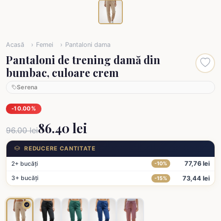
Acasă
Femei
Pantaloni dama
Pantaloni de trening damă din
bumbac, culoare crem
Serena
-10.00%
86.40 lei
96.00 lei
REDUCERE CANTITATE
2+ bucăți
77,76 lei
-10%
3+ bucăți
73,44 lei
-15%