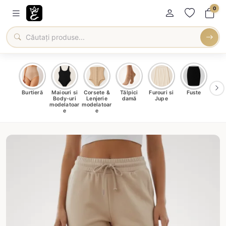
0
oți &
Burtieră
Maiouri si
Corsete &
Tălpici
Furouri si
Fuste
Blu
eri
Body-uri
Lenjerie
damă
Jupe
Ve
ma
modelatoar
modelatoar
e
e