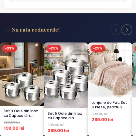
🔥
Nu rata reducerile!
-33%
-25%
-25%
Lenjerie de Pat, Set
6 Piese, pentru 2
Set 3 Oale din Inox
persoana, CAPUCI...
Set 5 Oale din Inox
399.00 lei
cu Capace din
cu Capace din
299.00 lei
Sticlă
299.00 lei
Sticlă
Termorezistent...
399.00 lei
Termorezistent...
199.00 lei
299.00 lei