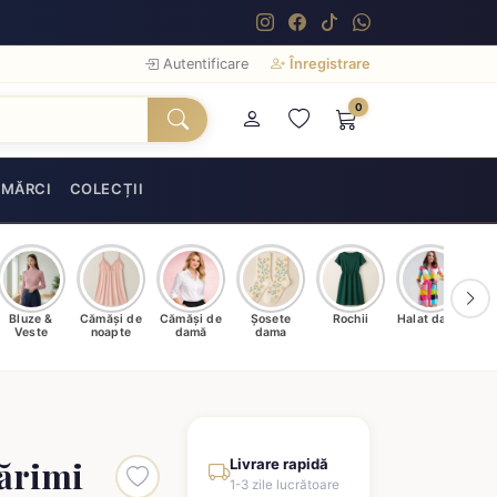
Autentificare
Înregistrare
0
MĂRCI
COLECȚII
Bluze &
Cămăși de
Cămăși de
Șosete
Rochii
Halat damă
T
Veste
noapte
damă
dama
ărimi
Livrare rapidă
1-3 zile lucrătoare