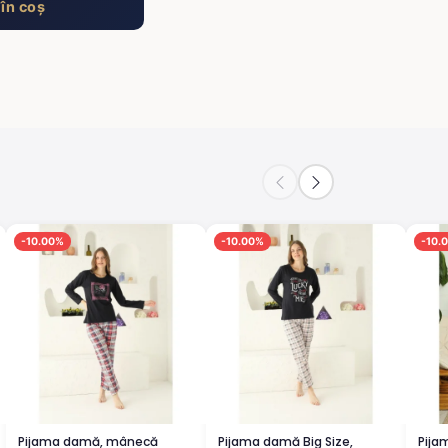
în coș
-10.00%
-10.00%
-10.
Pijama damă, mânecă
Pijama damă Big Size,
Pija