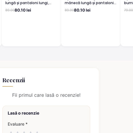
lungă și pantaloni lungi,
mânecă lungă și pantaloni
bumb
imprimeu floral, negru
lungi, imprimeu cu Lucky,
impr
80.10 lei
80.10 lei
89.00
89.00
79.00
negru
panta
Recenzii
Fii primul care lasă o recenzie!
Lasă o recenzie
Evaluare *