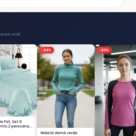
ecare vizită
-53%
-55%
de Pat, Set 6
ntru 2 persoana,
.
Maletă damă verde