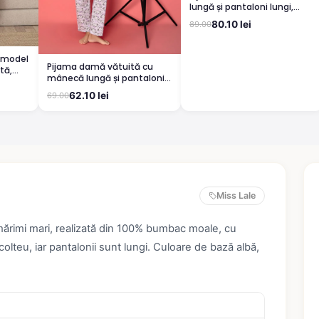
lungă și pantaloni lungi,
imprimeu Dreams Come
80.10 lei
89.00
True, rosu
 model
Pijama damă vătuită cu
tă,
mânecă lungă și pantaloni
lungi din bumbac, imprimeu
62.10 lei
69.00
Cute, Pretty
Miss Lale
mărimi mari, realizată din 100% bumbac moale, cu
olteu, iar pantalonii sunt lungi. Culoare de bază albă,