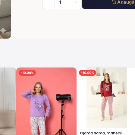
Adaugă 
-10.00%
-10.00%
Pijama damă, mânecă