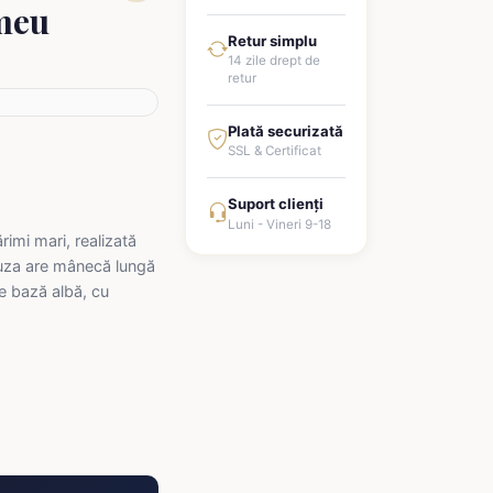
meu
Retur simplu
14 zile drept de
retur
Plată securizată
SSL & Certificat
Suport clienți
Luni - Vineri 9-18
imi mari, realizată
luza are mânecă lungă
de bază albă, cu