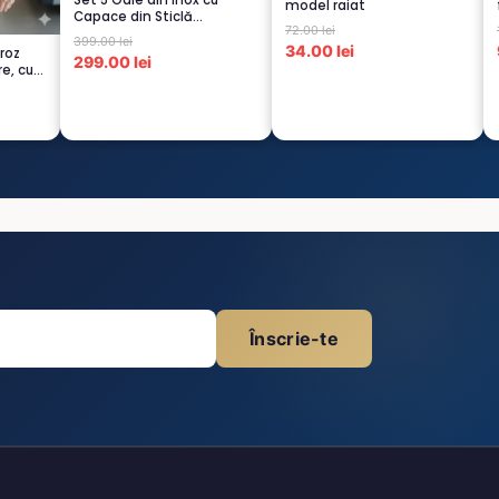
Set 5 Oale din Inox cu
model raiat
Capace din Sticlă
72.00 lei
Termorezistent...
399.00 lei
34.00 lei
 roz
299.00 lei
re, cu
Înscrie-te