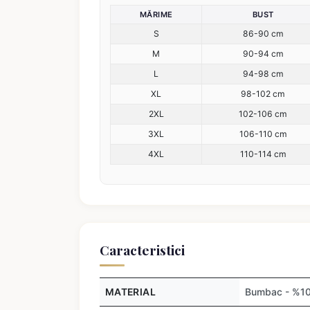
MĂRIME
BUST
S
86-90 cm
M
90-94 cm
L
94-98 cm
XL
98-102 cm
2XL
102-106 cm
3XL
106-110 cm
4XL
110-114 cm
Caracteristici
MATERIAL
Bumbac - %1