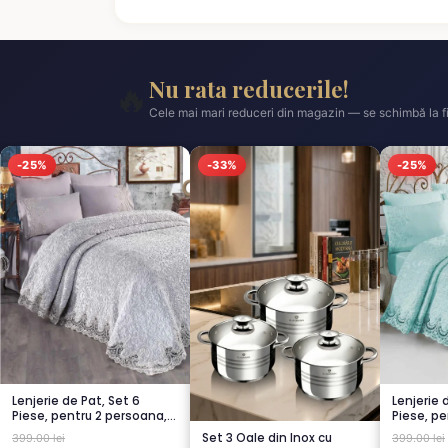
Nu rata reducerile!
🔥
Cele mai mari reduceri din magazin — se schimbă la fi
-25%
-33%
-25%
Lenjerie de Pat, Set 6
Lenjerie 
Piese, pentru 2 persoana,
Piese, pe
GRI -1...
TURCOA..
Set 3 Oale din Inox cu
399.00 lei
399.00 lei