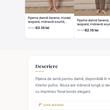
Pijama damă Serena, model
Pijama damă Serena,
leopard, mânecă scurtă,
leopard, mânecă scur
pantaloni 3/4
62.10 lei
69.00
pantaloni lungi
62.10 lei
69.00
Descriere
Pijama de iarnă pentru damă, disponibilă în 
interior pufos. Bluza are mânecă lungă și dec
cu imprimeu floral bordo elegant.
GHID MĂRIMI