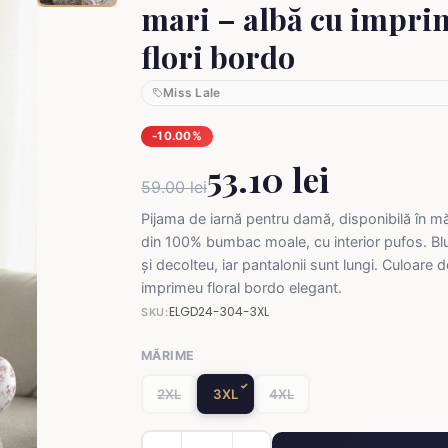
mari – albă cu impri
flori bordo
Miss Lale
-10.00%
53.10 lei
59.00 lei
Pijama de iarnă pentru damă, disponibilă în măr
din 100% bumbac moale, cu interior pufos. B
și decolteu, iar pantalonii sunt lungi. Culoare 
imprimeu floral bordo elegant.
ELGD24-304-3XL
SKU:
MĂRIME
2XL
3XL
4XL