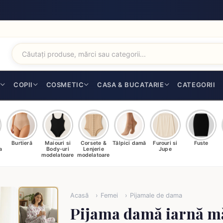
I
COPII
COSMETIC
CASA & BUCATARIE
CATEGORII
Burtieră
Maiouri si
Corsete &
Tălpici damă
Furouri si
Fuste
a
Body-uri
Lenjerie
Jupe
modelatoare
modelatoare
Acasă
Femei
Pijamale de dama
Pijama damă iarnă m