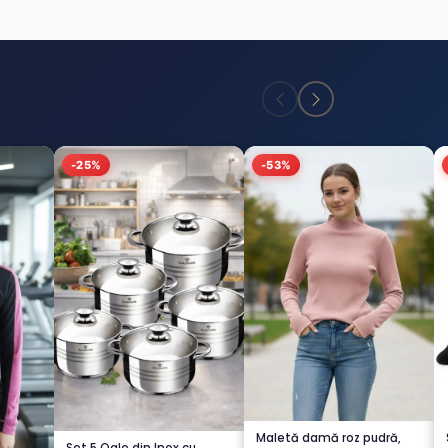
-25%
-53%
Maletă damă roz pudră,