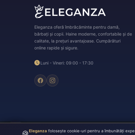
Eleganza oferă îmbrăcăminte pentru damă,
bărbați și copii. Haine moderne, confortabile și de
calitate, la prețuri avantajoase. Cumpărături
online rapide și sigure.
Luni - Vineri: 09:00 - 17:30
Eleganza
folosește cookie-uri pentru a îmbunătăți experie
🍪
Plata securizată:
VISA
CASH