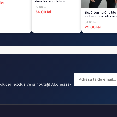
deschis, model raiat
ei
72.00 lei
34.00 lei
Bluză termală fetițe
închis cu detalii neg
pu...
64.00 lei
29.00 lei
reduceri exclusive și noutăți! Abonează-
.