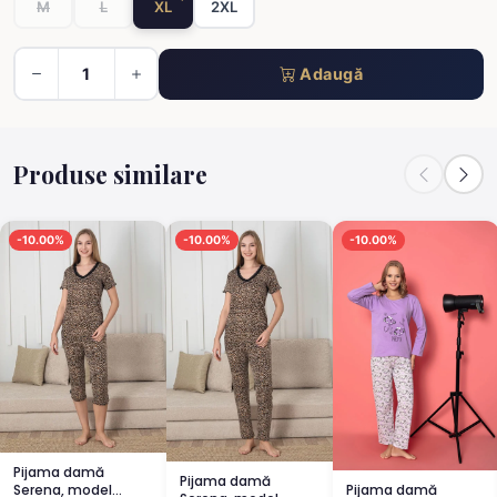
M
L
XL
2XL
Adaugă
Produse similare
-10.00%
-10.00%
-10.00%
Pijama damă
Pijama damă
Pijama damă
Serena, model