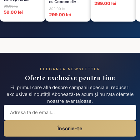
cu Capace din
299.00 lei
Cusături – 6 Albe +
99.00 lei
Sticlă
6 Negre...
399.00 lei
Termorezistent...
59.00 lei
299.00 lei
ELEGANZA NEWSLETTER
Oferte exclusive pentru tine
Fii primul care află despre campanii speciale, reduceri
exclusive și noutăți! Abonează-te acum și nu rata ofertele
noastre avantajoase.
Înscrie-te