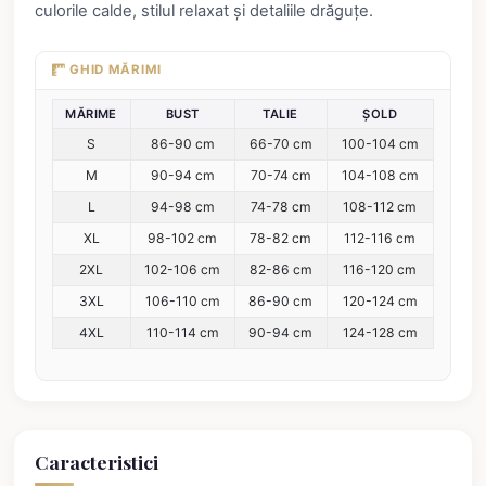
culorile calde, stilul relaxat și detaliile drăguțe.
GHID MĂRIMI
MĂRIME
BUST
TALIE
ȘOLD
S
86-90 cm
66-70 cm
100-104 cm
M
90-94 cm
70-74 cm
104-108 cm
L
94-98 cm
74-78 cm
108-112 cm
XL
98-102 cm
78-82 cm
112-116 cm
2XL
102-106 cm
82-86 cm
116-120 cm
3XL
106-110 cm
86-90 cm
120-124 cm
4XL
110-114 cm
90-94 cm
124-128 cm
Caracteristici