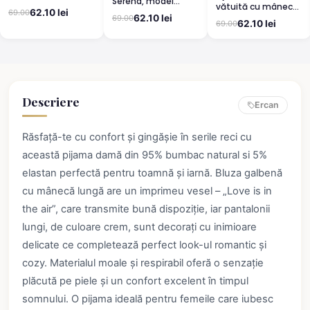
Serena, model
vătuită cu mânecă
leopard, mânecă
leopard, mânecă
62.10 lei
69.00
lungă și pantaloni
scurtă, pantaloni
62.10 lei
69.00
scurtă, pantaloni
62.10 lei
69.00
lungi din bumbac,
3/4
lungi
imprimeu Cute,
Pretty
Descriere
Ercan
Răsfață-te cu confort și gingășie în serile reci cu
această pijama damă din 95% bumbac natural si 5%
elastan perfectă pentru toamnă și iarnă. Bluza galbenă
cu mânecă lungă are un imprimeu vesel – „Love is in
the air”, care transmite bună dispoziție, iar pantalonii
lungi, de culoare crem, sunt decorați cu inimioare
delicate ce completează perfect look-ul romantic și
cozy. Materialul moale și respirabil oferă o senzație
plăcută pe piele și un confort excelent în timpul
somnului. O pijama ideală pentru femeile care iubesc