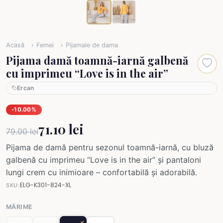
Acasă
Femei
Pijamale de dama
Pijama damă toamnă-iarnă galbenă
cu imprimeu “Love is in the air”
Ercan
-10.00%
71.10 lei
79.00 lei
Pijama de damă pentru sezonul toamnă-iarnă, cu bluză
galbenă cu imprimeu “Love is in the air” și pantaloni
lungi crem cu inimioare – confortabilă și adorabilă.
ELG-K301-824-XL
SKU:
MĂRIME