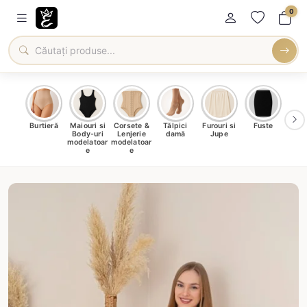
0
oți &
Burtieră
Maiouri si
Corsete &
Tălpici
Furouri si
Fuste
Blu
eri
Body-uri
Lenjerie
damă
Jupe
Ve
ma
modelatoar
modelatoar
e
e