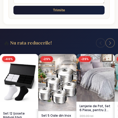
Trimite
🔥
Nu rata reducerile!
-40%
-25%
-25%
Lenjerie de Pat, Set
6 Piese, pentru 2
Set 12 Șosete
persoana, GRI -1...
Set 5 Oale din Inox
399.00 lei
Bărbați Fără