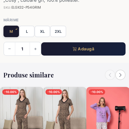
„Cosy”, culoare gri, 100% poliester.
ELGX32-P54GRIM
SKU:
MĂRIME
M
L
XL
2XL
Adaugă
Produse similare
-10.00%
-10.00%
-10.00%