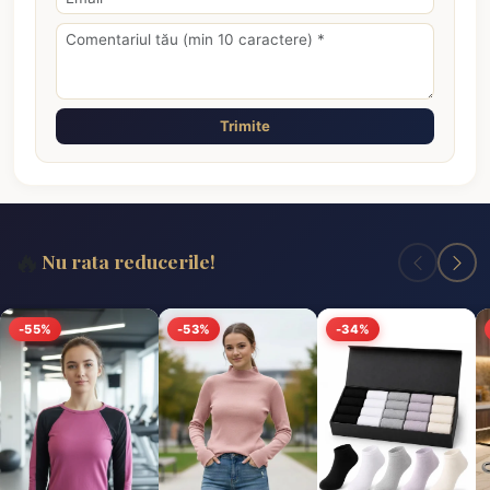
Trimite
🔥
Nu rata reducerile!
-55%
-53%
-34%