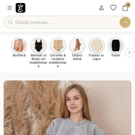
0
oți &
Burtieră
Maiouri si
Corsete &
Tălpici
Furouri si
Fuste
Blu
eri
Body-uri
Lenjerie
damă
Jupe
Ve
ma
modelatoar
modelatoar
e
e