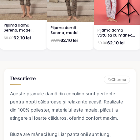
Pijama damă
Pijama damă
Pijama damă
Serena, model
Serena, model
vătuită cu mânecă
leopard, mânecă
leopard, mânecă
62.10 lei
69.00
lungă și pantaloni
scurtă, pantaloni
62.10 lei
69.00
scurtă, pantaloni
62.10 lei
69.00
lungi din bumbac,
3/4
lungi
imprimeu Cute,
Pretty
Descriere
Charme
Aceste pijamale damă din cocolino sunt perfecte
pentru nopți călduroase și relaxante acasă. Realizate
din 100% poliester, materialul este moale, plăcut la
atingere și foarte călduros, oferind confort maxim.
Bluza are mâneci lungi, iar pantalonii sunt lungi,