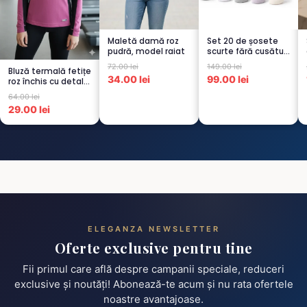
Maletă damă roz
Set 20 de șosete
pudră, model raiat
scurte fără cusături
pentru femei – 5...
72.00 lei
149.00 lei
Bluză termală fetițe
34.00 lei
99.00 lei
roz închis cu detalii
negre, cu pu...
64.00 lei
29.00 lei
ELEGANZA NEWSLETTER
Oferte exclusive pentru tine
Fii primul care află despre campanii speciale, reduceri
exclusive și noutăți! Abonează-te acum și nu rata ofertele
noastre avantajoase.