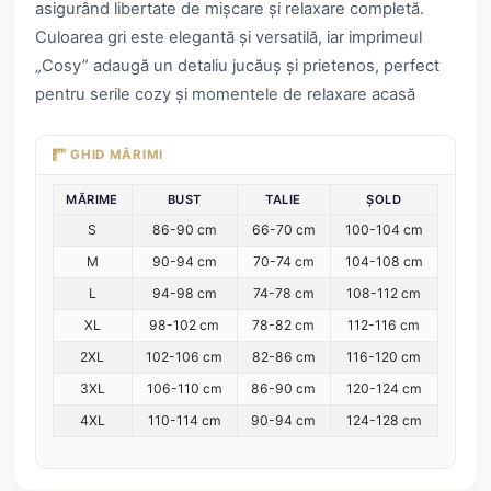
asigurând libertate de mișcare și relaxare completă.
Culoarea gri este elegantă și versatilă, iar imprimeul
„Cosy” adaugă un detaliu jucăuș și prietenos, perfect
pentru serile cozy și momentele de relaxare acasă
GHID MĂRIMI
MĂRIME
BUST
TALIE
ȘOLD
S
86-90 cm
66-70 cm
100-104 cm
M
90-94 cm
70-74 cm
104-108 cm
L
94-98 cm
74-78 cm
108-112 cm
XL
98-102 cm
78-82 cm
112-116 cm
2XL
102-106 cm
82-86 cm
116-120 cm
3XL
106-110 cm
86-90 cm
120-124 cm
4XL
110-114 cm
90-94 cm
124-128 cm