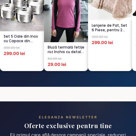
Lenjerie de Pat, Set
6 Piese, pentru 2
persoana, CAPUCI...
Set 5 Oale din Inox
399.00 lei
cu Capace din
299.00 lei
Sticlă
Bluză termală fetițe
399.00 lei
Termorezistent...
roz închis cu detalii
299.00 lei
negre, cu pu...
64.00 lei
29.00 lei
ELEGANZA NEWSLETTER
Oferte exclusive pentru tine
Fii primul care află despre campanii speciale, reduceri