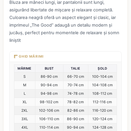
Bluza are mâneci lungi, iar pantalonii sunt lungi,
asigurând libertate de mișcare și relaxare completă.
Culoarea neagră oferă un aspect elegant și clasic, iar
imprimeul „The Good” adaugă un detaliu modern și
jucăuș, perfect pentru momentele de relaxare și somn
liniștit
GHID MĂRIMI
MĂRIME
BUST
TALIE
ȘOLD
S
86-90 cm
66-70 cm
100-104 cm
M
90-94 cm
70-74 cm
104-108 cm
L
94-98 cm
74-78 cm
108-112 cm
XL
98-102 cm
78-82 cm
112-116 cm
2XL
102-106 cm
82-86 cm
116-120 cm
3XL
106-110 cm
86-90 cm
120-124 cm
4XL
110-114 cm
90-94 cm
124-128 cm