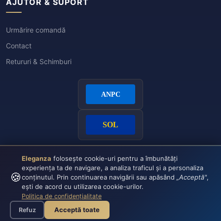
AJUTOR & SUPORT
Urmărire comandă
Contact
Retururi & Schimburi
Eleganza
folosește cookie-uri pentru a îmbunătăți
experiența ta de navigare, a analiza traficul și a personaliza
🍪
conținutul. Prin continuarea navigării sau apăsând
„Acceptă"
,
ești de acord cu utilizarea cookie-urilor.
Politica de confidențialitate
Plata securizată:
VISA
CASH
Acceptă toate
Refuz
© 2026 Eleganza - Toate drepturile rezervate