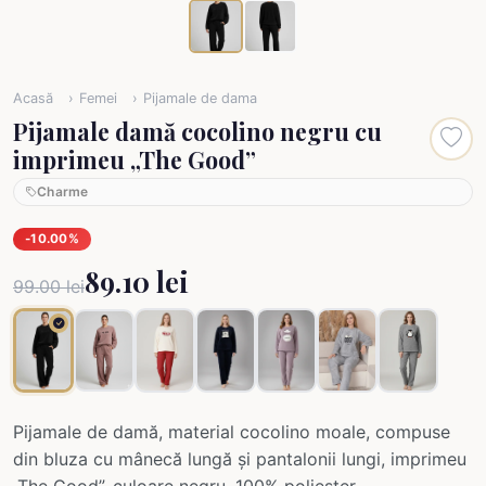
Acasă
Femei
Pijamale de dama
Pijamale damă cocolino negru cu
imprimeu „The Good”
Charme
-10.00%
89.10 lei
99.00 lei
Pijamale de damă, material cocolino moale, compuse
din bluza cu mânecă lungă și pantalonii lungi, imprimeu