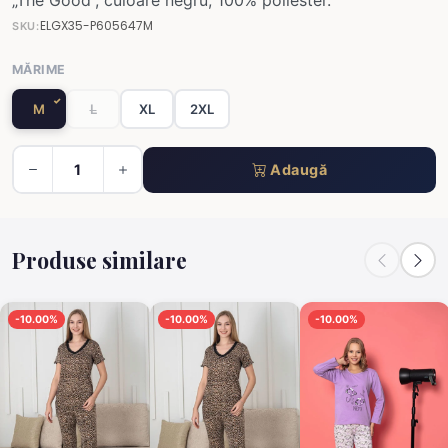
„The Good”, culoare negru, 100% poliester.
ELGX35-P605647M
SKU:
MĂRIME
M
L
XL
2XL
Adaugă
Produse similare
-10.00%
-10.00%
-10.00%