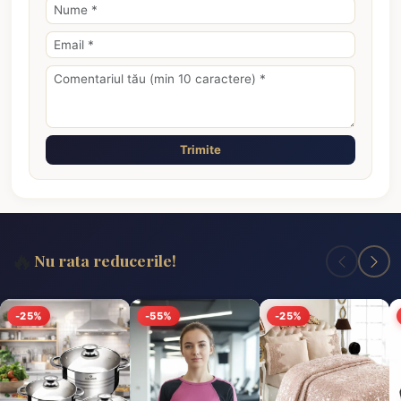
Trimite
🔥
Nu rata reducerile!
-25%
-55%
-25%