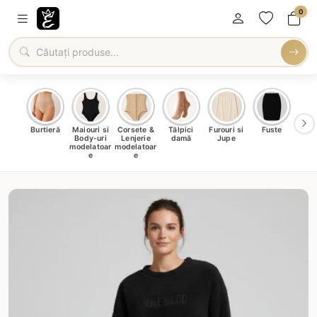
0
oți &
Burtieră
Maiouri si
Corsete &
Tălpici
Furouri si
Fuste
Blu
eri
Body-uri
Lenjerie
damă
Jupe
Ve
ma
modelatoar
modelatoar
e
e