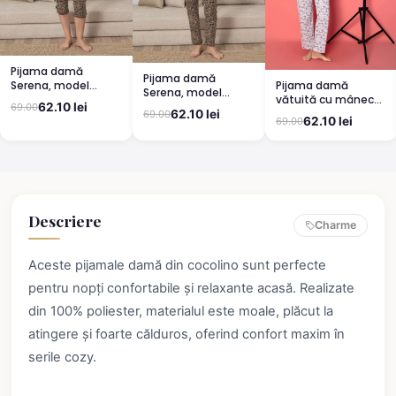
Pijama damă
Pijama damă
Pijama damă
Serena, model
Serena, model
vătuită cu mânecă
leopard, mânecă
leopard, mânecă
62.10 lei
69.00
lungă și pantaloni
scurtă, pantaloni
62.10 lei
69.00
scurtă, pantaloni
62.10 lei
69.00
lungi din bumbac,
3/4
lungi
imprimeu Cute,
Pretty
Descriere
Charme
Aceste pijamale damă din cocolino sunt perfecte
pentru nopți confortabile și relaxante acasă. Realizate
din 100% poliester, materialul este moale, plăcut la
atingere și foarte călduros, oferind confort maxim în
serile cozy.