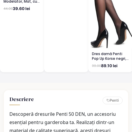
Modelator, Mat, cu
Corset, Light Nude
39.60 lei
44.00
Dres damă Penti
Pop Up Korse negri,
semi lucioși
89.10 lei
99.00
Descriere
Penti
Descoperă dresurile Penti 50 DEN, un accesoriu
esențial pentru garderoba ta. Realizați dintr-un
material de calitate superioară, acești dresuri