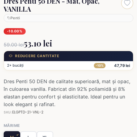
Dres Penti 50 DEN - Mat, Opac,
VANILLA
Penti
-10.00%
53.10 lei
59.00 lei
REDUCERE CANTITATE
2+ bucăți
47,79 lei
-10%
Dres Penti 50 DEN de calitate superioară, mat și opac,
în culoarea vanilla. Fabricat din 92% poliamidă și 8%
elastan pentru confort și elasticitate. Ideal pentru un
look elegant și rafinat.
ELGPTD-21-VNL-2
SKU:
MĂRIME