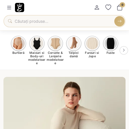
0
oți &
Burtieră
Maiouri si
Corsete &
Tălpici
Furouri si
Fuste
Blu
eri
Body-uri
Lenjerie
damă
Jupe
Ve
ma
modelatoar
modelatoar
e
e