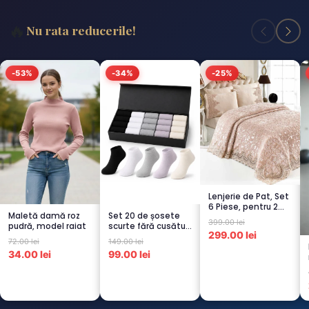
🔥
Nu rata reducerile!
-53%
-34%
-25%
Lenjerie de Pat, Set
6 Piese, pentru 2
Maletă damă roz
Set 20 de șosete
persoana, CAPUCI...
399.00 lei
pudră, model raiat
scurte fără cusături
299.00 lei
pentru femei – 5...
72.00 lei
149.00 lei
34.00 lei
99.00 lei