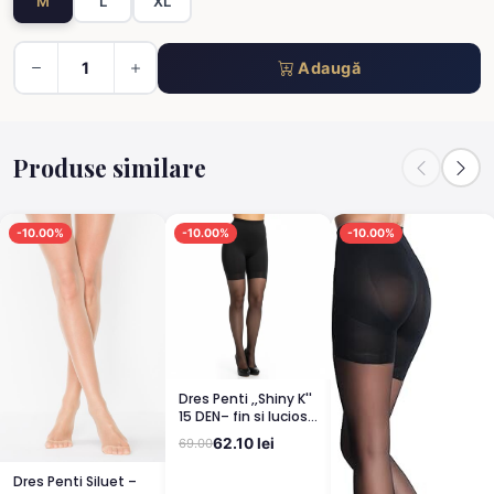
M
L
XL
Adaugă
Produse similare
-10.00%
-10.00%
-10.00%
Dres Penti ,,Shiny K''
15 DEN– fin si lucios,
clin din bumbac,
62.10 lei
69.00
bronz
Dres Penti Siluet –