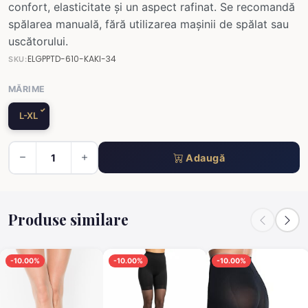
confort, elasticitate și un aspect rafinat. Se recomandă
spălarea manuală, fără utilizarea mașinii de spălat sau
uscătorului.
ELGPPTD-610-KAKI-34
SKU:
MĂRIME
L-XL
Adaugă
Produse similare
-10.00%
-10.00%
-10.00%