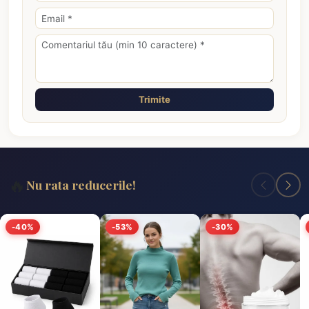
Trimite
🔥
Nu rata reducerile!
-40%
-53%
-30%