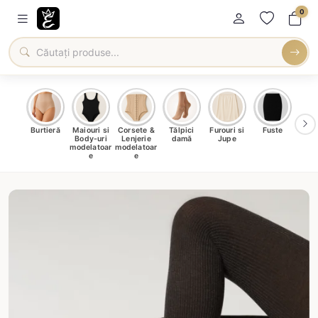
0
oți &
Burtieră
Maiouri si
Corsete &
Tălpici
Furouri si
Fuste
Blu
eri
Body-uri
Lenjerie
damă
Jupe
Ve
ma
modelatoar
modelatoar
e
e