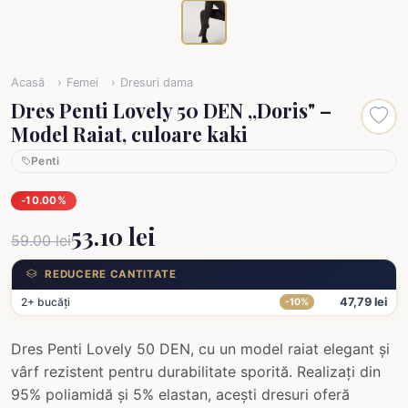
Acasă
Femei
Dresuri dama
Dres Penti Lovely 50 DEN ,,Doris" –
Model Raiat, culoare kaki
Penti
-10.00%
53.10 lei
59.00 lei
REDUCERE CANTITATE
2+ bucăți
47,79 lei
-10%
Dres Penti Lovely 50 DEN, cu un model raiat elegant și
vârf rezistent pentru durabilitate sporită. Realizați din
95% poliamidă și 5% elastan, acești dresuri oferă