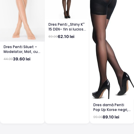
Dres Penti ,,Shiny K''
15 DEN– fin si lucios,
clin din bumbac,
62.10 lei
69.00
bronz
Dres Penti Siluet –
Modelator, Mat, cu
Corset, Light Nude
39.60 lei
44.00
Dres damă Penti
Pop Up Korse negri,
semi lucioși
89.10 lei
99.00