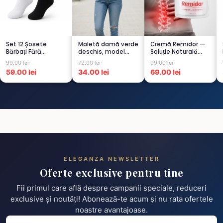
Set 12 Șosete
Maletă damă verde
Cremă Remidor —
Bărbați Fără
deschis, model
Soluție Naturală
Cusături – 6 Albe +
raiat
pentru Dureri de
99.00 lei
72.00 lei
99.00 lei
6 Negre...
Spate...
59.00 lei
34.00 lei
69.00 lei
ELEGANZA NEWSLETTER
Oferte exclusive pentru tine
Fii primul care află despre campanii speciale, reduceri
exclusive și noutăți! Abonează-te acum și nu rata ofertele
noastre avantajoase.