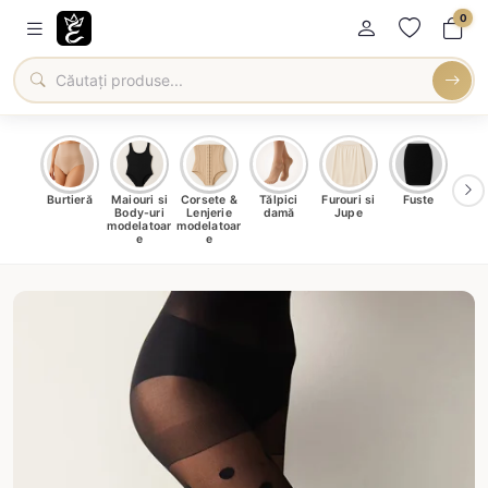
0
oți &
Burtieră
Maiouri si
Corsete &
Tălpici
Furouri si
Fuste
Blu
eri
Body-uri
Lenjerie
damă
Jupe
Ve
ma
modelatoar
modelatoar
e
e