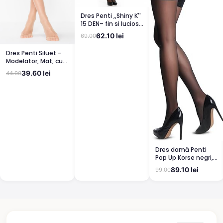
Dres Penti ,,Shiny K''
15 DEN– fin si lucios,
clin din bumbac,
62.10 lei
69.00
bronz
Dres Penti Siluet –
Modelator, Mat, cu
Corset, Light Nude
39.60 lei
44.00
Dres damă Penti
Pop Up Korse negri,
semi lucioși
89.10 lei
99.00