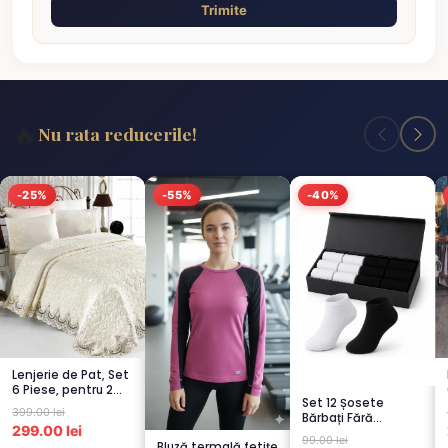
Trimite
🔥
Nu rata reducerile!
-25%
-55%
-40%
Lenjerie de Pat, Set
6 Piese, pentru 2
Set 12 Șosete
persoana, CREM-
399.00 lei
Bărbați Fără
4...
299.00 lei
Cusături – 6 Albe +
99.00 lei
Bluză termală fetițe
6 Negre...