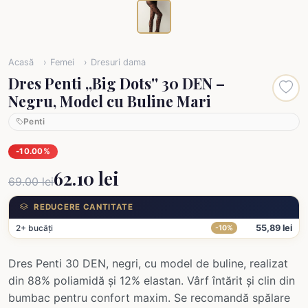
Acasă
Femei
Dresuri dama
Dres Penti ,,Big Dots'' 30 DEN –
Negru, Model cu Buline Mari
Penti
-10.00%
62.10 lei
69.00 lei
REDUCERE CANTITATE
2+ bucăți
55,89 lei
-10%
Dres Penti 30 DEN, negri, cu model de buline, realizat
din 88% poliamidă și 12% elastan. Vârf întărit și clin din
bumbac pentru confort maxim. Se recomandă spălare