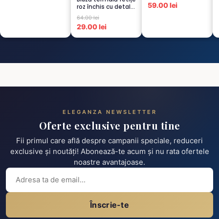
59.00 lei
roz închis cu detalii
negre, cu pu...
64.00 lei
29.00 lei
ELEGANZA NEWSLETTER
Oferte exclusive pentru tine
Fii primul care află despre campanii speciale, reduceri
exclusive și noutăți! Abonează-te acum și nu rata ofertele
noastre avantajoase.
Înscrie-te