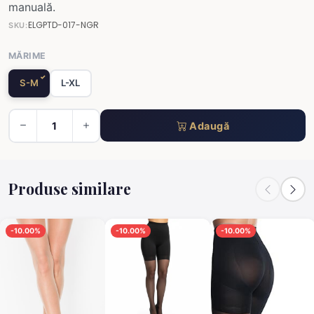
manuală.
ELGPTD-017-NGR
SKU:
MĂRIME
S-M
L-XL
Adaugă
Produse similare
-10.00%
-10.00%
-10.00%