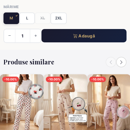
MĂRIME
M
L
XL
2XL
Adaugă
Produse similare
-10.00%
-10.00%
-10.00%