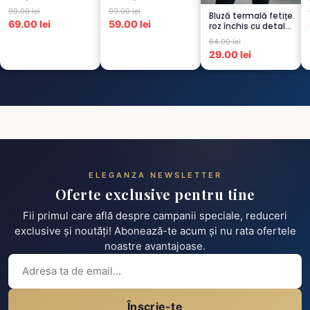
pentru Dureri de
Cusături – 6 Albe +
99.00 lei
99.00 lei
Bluză termală fetițe
Spate...
6 Negre...
69.00 lei
59.00 lei
roz închis cu detalii
negre, cu pu...
64.00 lei
29.00 lei
ELEGANZA NEWSLETTER
Oferte exclusive pentru tine
Fii primul care află despre campanii speciale, reduceri
exclusive și noutăți! Abonează-te acum și nu rata ofertele
noastre avantajoase.
Înscrie-te