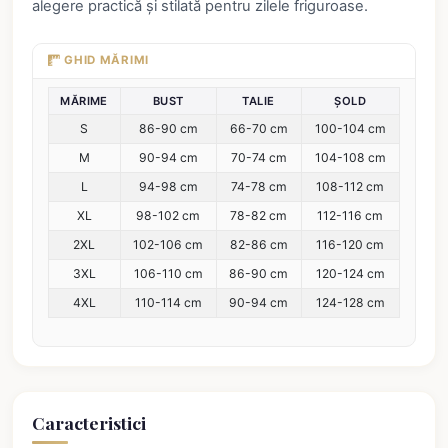
alegere practică și stilată pentru zilele friguroase.
GHID MĂRIMI
MĂRIME
BUST
TALIE
ȘOLD
S
86-90 cm
66-70 cm
100-104 cm
M
90-94 cm
70-74 cm
104-108 cm
L
94-98 cm
74-78 cm
108-112 cm
XL
98-102 cm
78-82 cm
112-116 cm
2XL
102-106 cm
82-86 cm
116-120 cm
3XL
106-110 cm
86-90 cm
120-124 cm
4XL
110-114 cm
90-94 cm
124-128 cm
Caracteristici