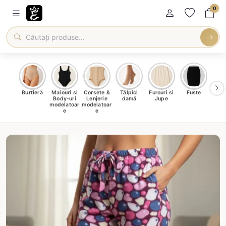
0
oți &
Burtieră
Maiouri si
Corsete &
Tălpici
Furouri si
Fuste
Blu
eri
Body-uri
Lenjerie
damă
Jupe
Ve
ma
modelatoar
modelatoar
e
e