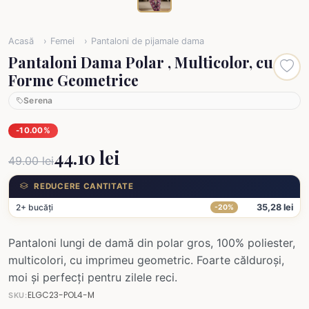
Acasă
Femei
Pantaloni de pijamale dama
Pantaloni Dama Polar , Multicolor, cu
Forme Geometrice
Serena
-10.00%
44.10 lei
49.00 lei
REDUCERE CANTITATE
2+ bucăți
35,28 lei
-20%
Pantaloni lungi de damă din polar gros, 100% poliester,
multicolori, cu imprimeu geometric. Foarte călduroși,
moi și perfecți pentru zilele reci.
ELGC23-POL4-M
SKU: