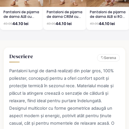
Pantaloni de pijama
Pantaloni de pijama
Pantaloni de pijama
de dama ALB cu
de dama CREM cu
de dama ALB si ROZ
buburuze
CIRESE
cu cirese
44.10 lei
44.10 lei
44.10 lei
49.00
49.00
49.00
Descriere
Serena
Pantaloni lungi de damă realizați din polar gros, 100%
poliester, concepuți pentru a oferi confort sporit și
protecție termică în sezonul rece. Materialul moale și
plăcut la atingere creează o senzație de căldură și
relaxare, fiind ideal pentru purtare îndelungată.
Designul multicolor cu forme geometrice adaugă un
aspect modern și energic, potrivit atât pentru ținute
casual, cât și pentru momentele de relaxare acasă. O