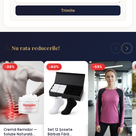
Trimite
🔥
Nu rata reducerile!
-30%
-40%
-55%
Cremă Remidor —
Set 12 Șosete
Soluție Naturală
Bărbați Fără