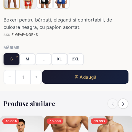
Boxeri pentru bărbați, eleganți și confortabili, de
culoare neagră, cu papion asortat.
ELGPAP-NGR-S
SKU:
MĂRIME
S
M
L
XL
2XL
Adaugă
Produse similare
-10.00%
-10.00%
-10.00%