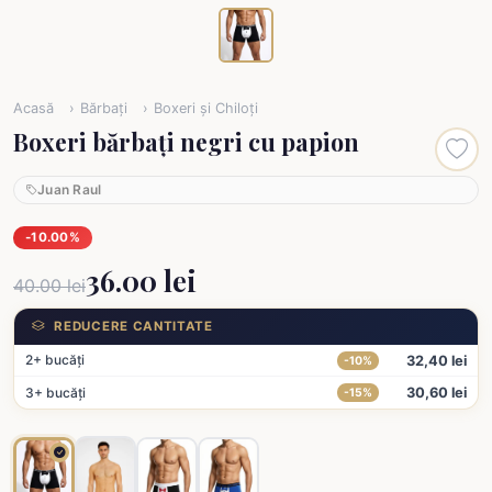
Acasă
Bărbați
Boxeri și Chiloți
Boxeri bărbați negri cu papion
Juan Raul
-10.00%
36.00 lei
40.00 lei
REDUCERE CANTITATE
2+ bucăți
32,40 lei
-10%
3+ bucăți
30,60 lei
-15%