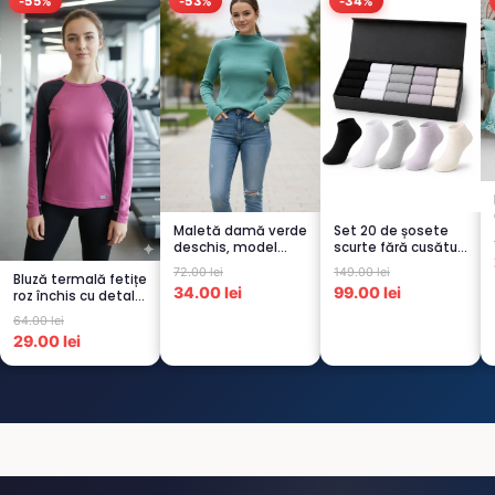
-55%
-53%
-34%
Maletă damă verde
Set 20 de șosete
deschis, model
scurte fără cusături
raiat
pentru femei – 5...
72.00 lei
149.00 lei
Bluză termală fetițe
34.00 lei
99.00 lei
roz închis cu detalii
negre, cu pu...
64.00 lei
29.00 lei