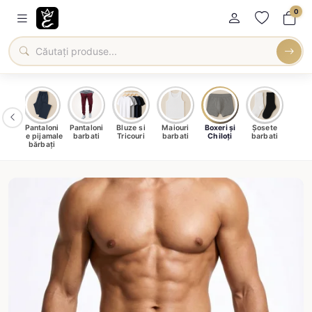
0
male
Pantaloni
Pantaloni
Bluze si
Maiouri
Boxeri și
Șosete
ați
de pijamale
barbati
Tricouri
barbati
Chiloți
barbati
bărbați