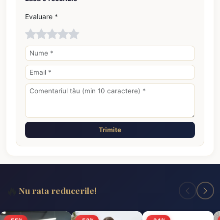
Evaluare *
Trimite
🔥
Nu rata reducerile!