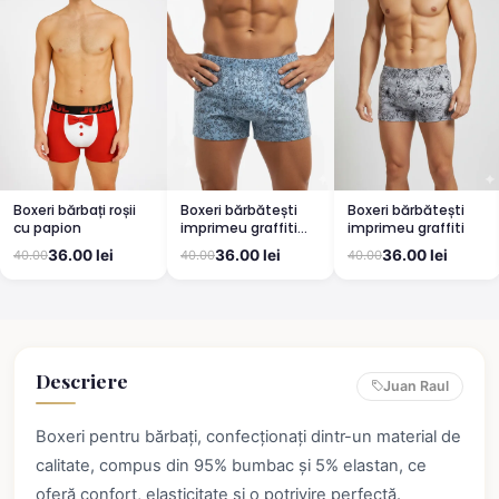
Boxeri bărbați roșii
Boxeri bărbătești
Boxeri bărbătești
cu papion
imprimeu graffiti
imprimeu graffiti
BLUE
36.00 lei
36.00 lei
36.00 lei
40.00
40.00
40.00
Descriere
Juan Raul
Boxeri pentru bărbați, confecționați dintr-un material de
calitate, compus din 95% bumbac și 5% elastan, ce
oferă confort, elasticitate și o potrivire perfectă.