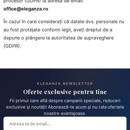
procesor (GDPR) la adresa de email:
office@eleganza.ro
În cazul în care considerați că datele dvs. personale nu
au fost protejate conform legii, aveți dreptul de a
depune o plângere la autoritatea de supraveghere
(GDPR).
ELEGANZA NEWSLETTER
Oferte exclusive pentru tine
Fii primul care află despre campanii speciale, reduceri
exclusive și noutăți! Abonează-te acum și nu rata ofertele
noastre avantajoase.