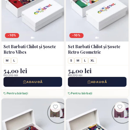
-10%
-10%
Set Barbati Chilot și Șosete
Set Barbati Chilot și Șosete
Retro Vibes
Retro Geometric
M
L
S
M
L
XL
54,00 lei
54,00 lei
60,00 lei
60,00 lei
ADAUGĂ
ADAUGĂ
Pentru bărbați
Pentru bărbați