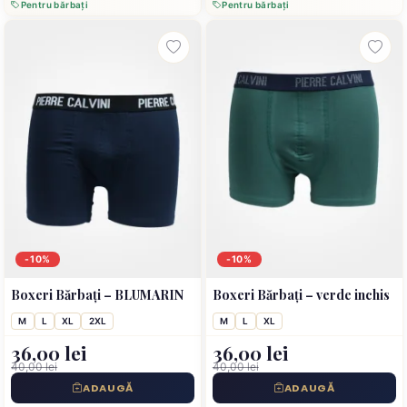
Pentru bărbați
Pentru bărbați
-10%
-10%
Boxeri Bărbați – BLUMARIN
Boxeri Bărbați – verde inchis
M
L
XL
2XL
M
L
XL
36,00 lei
36,00 lei
40,00 lei
40,00 lei
ADAUGĂ
ADAUGĂ