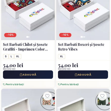
-10%
-10%
Set Barbati Chilot și Șosete
Set Barbati Boxeri și Șosete
Graffiti - Imprimeu Color
Retro Vibes
Bomb
S
L
XL
XL
54,00 lei
54,00 lei
60,00 lei
60,00 lei
ADAUGĂ
ADAUGĂ
Pentru bărbați
Pentru bărbați