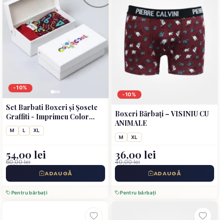
-10%
-10%
Set Barbati Boxeri și Șosete
Boxeri Bărbați – VISINIU CU
Graffiti - Imprimeu Color
ANIMALE
Bomb
M
L
XL
M
XL
54,00 lei
36,00 lei
60,00 lei
40,00 lei
ADAUGĂ
ADAUGĂ
Pentru bărbați
Pentru bărbați