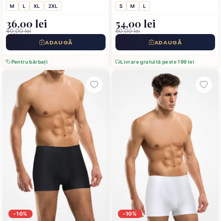
culoare gri
M
L
XL
2XL
S
M
L
36,00 lei
54,00 lei
40,00 lei
60,00 lei
ADAUGĂ
ADAUGĂ
Pentru bărbați
Livrare gratuită peste 199 lei
-10%
-10%