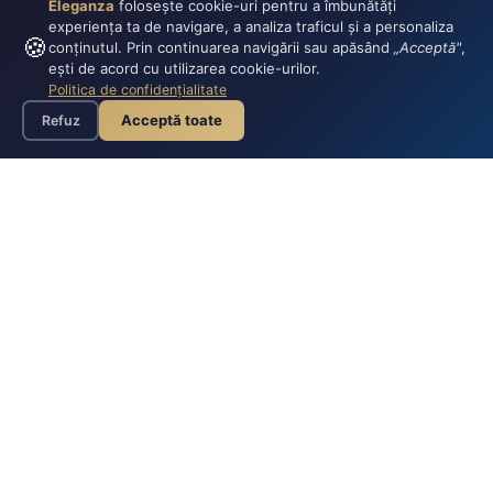
Eleganza
folosește cookie-uri pentru a îmbunătăți
experiența ta de navigare, a analiza traficul și a personaliza
🍪
conținutul. Prin continuarea navigării sau apăsând
„Acceptă"
,
ești de acord cu utilizarea cookie-urilor.
Politica de confidențialitate
Acceptă toate
Refuz
-10%
-10%
Boxeri bărbați negri cu model
Boxeri bărbătești negri cu
cravată
imprimeu costum și papion
roșu
S
M
L
XL
2XL
S
M
L
XL
2XL
36,00 lei
36,00 lei
40,00 lei
40,00 lei
ADAUGĂ
ADAUGĂ
Livrare gratuită peste 199 lei
Livrare gratuită peste 199 lei