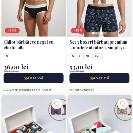
-10%
-10%
Chilot bărbătesc negri cu
Set 3 boxeri bărbați premium
elastic alb
– modele aleatorii, simpli și
colorați, cu imprimeuri
S
M
L
XL
2XL
36,00 lei
53,10 lei
40,00 lei
59,00 lei
ADAUGĂ
ADAUGĂ
Livrare gratuită peste 199 lei
Pentru bărbați