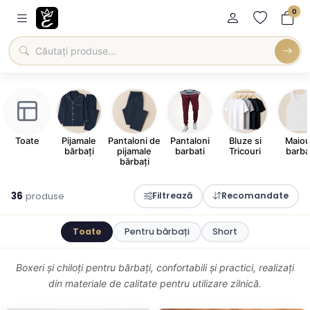
0
Toate
Pijamale
Pantaloni de
Pantaloni
Bluze si
Maiou
bărbați
pijamale
barbati
Tricouri
barba
bărbați
36
produse
Filtrează
Recomandate
Toate
Pentru bărbați
Short
Boxeri și chiloți pentru bărbați, confortabili și practici, realizați
din materiale de calitate pentru utilizare zilnică.