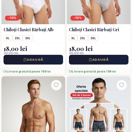
-10%
-10%
Chiloți Clasici Bărbați Alb
Chiloți Clasici Bărbați Gri
XL
2XL
3XL
XL
2XL
3XL
18,00 lei
18,00 lei
20,00 lei
20,00 lei
ADAUGĂ
ADAUGĂ
Livrare gratuită peste 199 lei
Livrare gratuită peste 199 lei