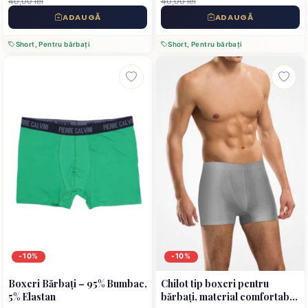
40,00 lei
40,00 lei
ADAUGĂ
ADAUGĂ
Short, Pentru bărbați
Short, Pentru bărbați
-10%
-10%
Boxeri Bărbați – 95% Bumbac,
Chilot tip boxeri pentru
5% Elastan
bărbați, material comfortabil,