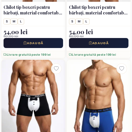
Chilot tip boxeri pentru
Chilot tip boxeri pentru
bărbați, material comfortabil,
bărbați, material comfortabil,
culoare negru
culoare alb
S
M
L
S
M
L
54,00 lei
54,00 lei
60,00 lei
60,00 lei
ADAUGĂ
ADAUGĂ
Livrare gratuită peste 199 lei
Livrare gratuită peste 199 lei