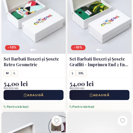
-10%
-10%
Set Barbati Boxeri și Șosete
Set Barbati Boxeri și Șosete
Retro Geometric
Graffiti - Imprimeu End 2 End
Tulpar
M
L
L
2XL
54,00 lei
54,00 lei
60,00 lei
60,00 lei
ADAUGĂ
ADAUGĂ
Pentru bărbați
Pentru bărbați