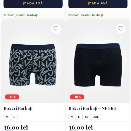
ADAUGĂ
ADAUGĂ
Short, Pentru bărbați
Short, Pentru bărbați
-10%
-10%
Boxeri Bărbați
Boxeri Bărbați – NEGRU
M
L
M
L
XL
2XL
36,00 lei
36,00 lei