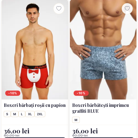
-10%
-10%
Boxeri bărbați roșii cu papion
Boxeri bărbătești imprimeu
graffiti BLUE
S
M
L
XL
2XL
M
36,00 lei
36,00 lei
40,00 lei
40,00 lei