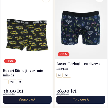
-10%
-10%
Boxeri Bărbați – cu diverse
imagini
Boxeri Bărbați –cos-mic-
min-ds
M
2XL
L
2XL
M
36,00 lei
36,00 lei
40,00 lei
40,00 lei
ADAUGĂ
ADAUGĂ