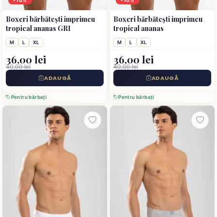
-10%
-10%
Boxeri bărbătești imprimeu
Boxeri bărbătești imprimeu
tropical ananas GRI
tropical ananas
M
L
XL
M
L
XL
36,00 lei
36,00 lei
40,00 lei
40,00 lei
ADAUGĂ
ADAUGĂ
Pentru bărbați
Pentru bărbați