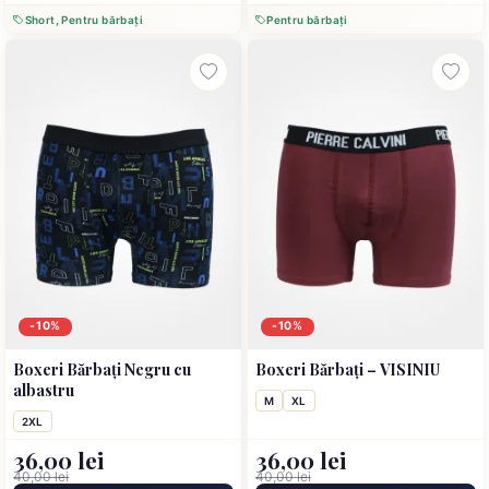
Short, Pentru bărbați
Pentru bărbați
-10%
-10%
Boxeri Bărbați Negru cu
Boxeri Bărbați – VISINIU
albastru
M
XL
2XL
36,00 lei
36,00 lei
40,00 lei
40,00 lei