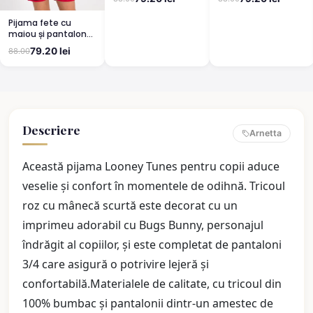
Hello Kitty, Verde
pantaloni lungi,
imprimeu Mickey &
Pijama fete cu
Friends, mov
maiou și pantalon
scurt, imprimeu
79.20 lei
88.00
Hello Kitty, Rosu
Descriere
Arnetta
Această pijama Looney Tunes pentru copii aduce
veselie și confort în momentele de odihnă. Tricoul
roz cu mânecă scurtă este decorat cu un
imprimeu adorabil cu Bugs Bunny, personajul
îndrăgit al copiilor, și este completat de pantaloni
3/4 care asigură o potrivire lejeră și
confortabilă.Materialele de calitate, cu tricoul din
100% bumbac și pantalonii dintr-un amestec de