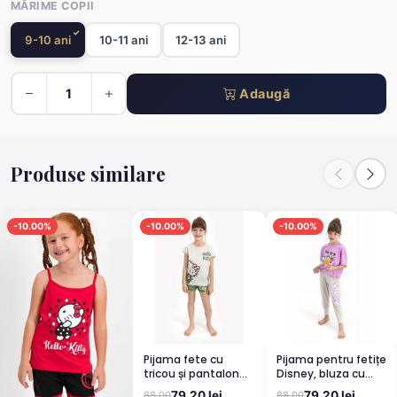
MĂRIME COPII
9-10 ani
10-11 ani
12-13 ani
Adaugă
Produse similare
-10.00%
-10.00%
-10.00%
Pijama fete cu
Pijama pentru fetițe
tricou și pantalon
Disney, bluza cu
scurt, imprimeu
maneca scurtă și
79.20 lei
79.20 lei
88.00
88.00