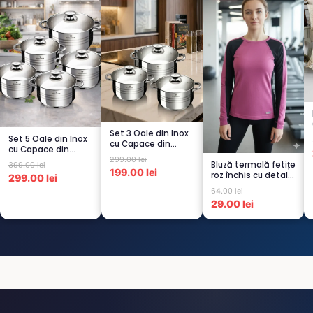
Set 3 Oale din Inox
Set 5 Oale din Inox
cu Capace din
cu Capace din
Sticlă
299.00 lei
Sticlă
Bluză termală fetițe
Termorezistent...
399.00 lei
Termorezistent...
199.00 lei
roz închis cu detalii
299.00 lei
negre, cu pu...
64.00 lei
29.00 lei