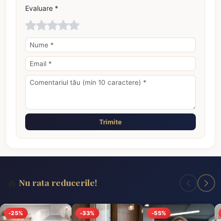
Evaluare *
Trimite
🔥
Nu rata reducerile!
-25%
-33%
-55%