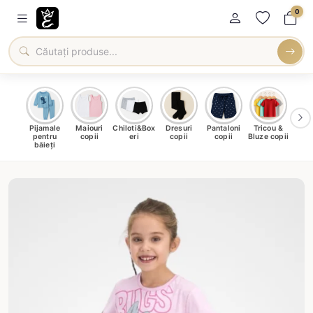
0
male
Pijamale
Maiouri
Chiloti&Box
Dresuri
Pantaloni
Tricou &
Roc
u fete
pentru
copii
eri
copii
copii
Bluze copii
băieți