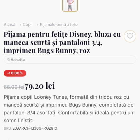
Acasă
Copii
Pijamale pentru fete
Pijama pentru fetițe Disney, bluza cu
maneca scurtă și pantaloni 3/4,
imprimeu Bugs Bunny, roz
Arnetta
-10.00%
79.20 lei
88.00 lei
Pijama copii Looney Tunes, formată din tricou roz cu
mânecă scurtă și imprimeu Bugs Bunny, completată de
pantaloni 3/4 asortați. Confortabilă și ideală pentru un
somn liniștit.
ELGARCF-L1306-ROZ910
SKU: