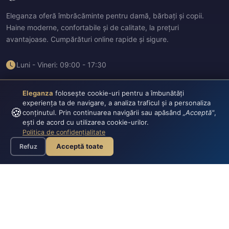
Eleganza oferă îmbrăcăminte pentru damă, bărbați și copii.
Haine moderne, confortabile și de calitate, la prețuri
avantajoase. Cumpărături online rapide și sigure.
Luni - Vineri: 09:00 - 17:30
Eleganza
folosește cookie-uri pentru a îmbunătăți
experiența ta de navigare, a analiza traficul și a personaliza
🍪
conținutul. Prin continuarea navigării sau apăsând
„Acceptă"
,
ești de acord cu utilizarea cookie-urilor.
INFORMAȚII
CONTUL MEU
Politica de confidențialitate
Acceptă toate
Refuz
Cum cumpar
Înregistrează-te
Despre noi
Autentificare
Informații despre Cookies
Politica de Confidențialitate
Termeni si conditii