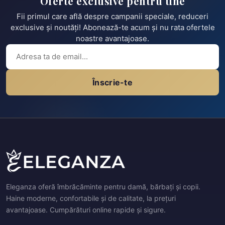
Oferte exclusive pentru tine
Fii primul care află despre campanii speciale, reduceri
exclusive și noutăți! Abonează-te acum și nu rata ofertele
noastre avantajoase.
Înscrie-te
Eleganza oferă îmbrăcăminte pentru damă, bărbați și copii.
Haine moderne, confortabile și de calitate, la prețuri
avantajoase. Cumpărături online rapide și sigure.