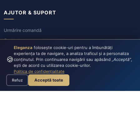
AJUTOR & SUPORT
Urmărire comandă
Contact
Eleganza
folosește cookie-uri pentru a îmbunătăți
Retururi & Schimburi
experiența ta de navigare, a analiza traficul și a personaliza
🍪
conținutul. Prin continuarea navigării sau apăsând
„Acceptă"
,
ești de acord cu utilizarea cookie-urilor.
Politica de confidențialitate
Acceptă toate
Refuz
Plata securizată:
VISA
CASH