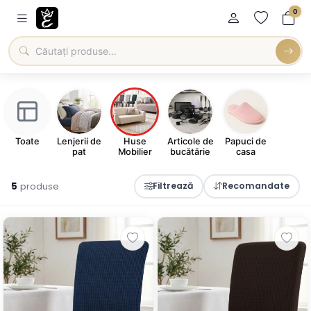
0
Toate
Lenjerii de
Huse
Articole de
Papuci de
pat
Mobilier
bucătărie
casa
5
produse
Filtrează
Recomandate