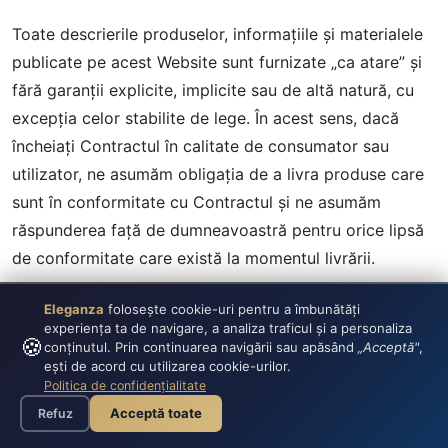
Toate descrierile produselor, informaţiile şi materialele
publicate pe acest Website sunt furnizate „ca atare” şi
fără garanţii explicite, implicite sau de altă natură, cu
excepţia celor stabilite de lege. În acest sens, dacă
încheiaţi Contractul în calitate de consumator sau
utilizator, ne asumăm obligaţia de a livra produse care
sunt în conformitate cu Contractul şi ne asumăm
răspunderea faţă de dumneavoastră pentru orice lipsă
de conformitate care există la momentul livrării.
16. PROPRIETATE INTELECTUALĂ
Eleganza
folosește cookie-uri pentru a îmbunătăți
experiența ta de navigare, a analiza traficul și a personaliza
🍪
Recunoaşteţi şi sunteţi de acord că toate drepturile de
conținutul. Prin continuarea navigării sau apăsând
„Acceptă"
,
ești de acord cu utilizarea cookie-urilor.
autor, mărcile înregistrate şi alte drepturi de proprietate
Politica de confidențialitate
intelectuală asupra tuturor materialelor sau
Acceptă toate
Refuz
conţinuturilor care sunt furnizate ca parte din acest