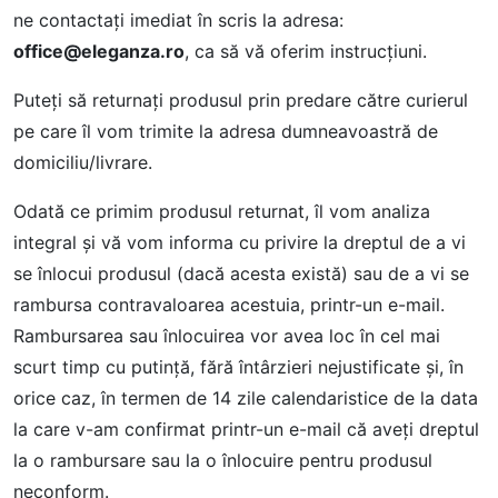
ne contactaţi imediat în scris la adresa:
office@eleganza.ro
, ca să vă oferim instrucțiuni.
Puteți să returnați produsul prin predare către curierul
pe care îl vom trimite la adresa dumneavoastră de
domiciliu/livrare.
Odată ce primim produsul returnat, îl vom analiza
integral şi vă vom informa cu privire la dreptul de a vi
se înlocui produsul (dacă acesta există) sau de a vi se
rambursa contravaloarea acestuia, printr-un e-mail.
Rambursarea sau înlocuirea vor avea loc în cel mai
scurt timp cu putinţă, fără întârzieri nejustificate şi, în
orice caz, în termen de 14 zile calendaristice de la data
la care v-am confirmat printr-un e-mail că aveţi dreptul
la o rambursare sau la o înlocuire pentru produsul
neconform.