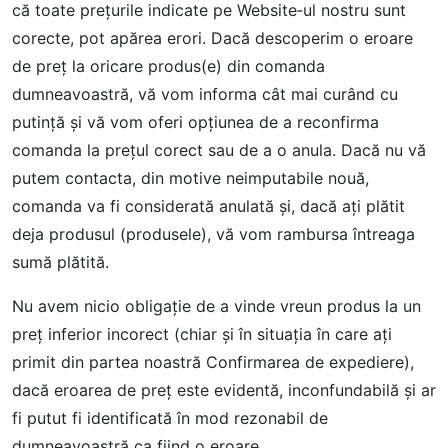
că toate preţurile indicate pe Website‐ul nostru sunt
corecte, pot apărea erori. Dacă descoperim o eroare
de preţ la oricare produs(e) din comanda
dumneavoastră, vă vom informa cât mai curând cu
putinţă şi vă vom oferi opţiunea de a reconfirma
comanda la preţul corect sau de a o anula. Dacă nu vă
putem contacta, din motive neimputabile nouă,
comanda va fi considerată anulată şi, dacă aţi plătit
deja produsul (produsele), vă vom rambursa întreaga
sumă plătită.
Nu avem nicio obligaţie de a vinde vreun produs la un
preţ inferior incorect (chiar şi în situația în care ați
primit din partea noastră Confirmarea de expediere),
dacă eroarea de preţ este evidentă, inconfundabilă şi ar
fi putut fi identificată în mod rezonabil de
dumneavoastră ca fiind o eroare.