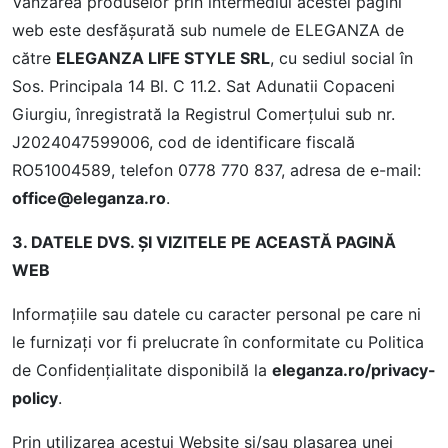
Vânzarea produselor prin intermediul acestei pagini
web este desfăşurată sub numele de ELEGANZA de
către
ELEGANZA LIFE STYLE SRL
, cu sediul social în
Sos. Principala 14 Bl. C 11.2. Sat Adunatii Copaceni
Giurgiu, înregistrată la Registrul Comerţului sub nr.
J2024047599006, cod de identificare fiscală
RO51004589, telefon 0778 770 837, adresa de e-mail:
office@eleganza.ro
.
3. DATELE DVS. ŞI VIZITELE PE ACEASTĂ PAGINĂ
WEB
Informaţiile sau datele cu caracter personal pe care ni
le furnizaţi vor fi prelucrate în conformitate cu Politica
de Confidențialitate disponibilă la
eleganza.ro/privacy-
policy
.
Prin utilizarea acestui Website și/sau plasarea unei