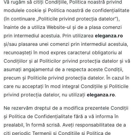
Vă rugăm să citiţi Condiţiile, Politica noastră privind
modulele cookie şi Politica noastră de confidenţialitate
(în continuare „Politicile privind protecţia datelor”),
înainte de a utiliza Website-ul şi de a plasa comenzi
prin intermediul acestuia. Prin utilizarea
eleganza.ro
şi/sau plasarea unei comenzi prin intermediul acestuia,
recunoaşteţi în mod expres caracterul obligatoriu al
Condiţiilor şi al Politicilor privind protecţia datelor şi vă
asumaţi angajamentul de a respecta aceste Condiţii,
precum şi Politicile privind protecţia datelor. În cazul în
care nu acceptați în mod integral Condițiile și Politicile
privind protecția datelor, nu utilizați
eleganza.ro
.
Ne rezervăm dreptul de a modifica prezentele Condiții
și Politica de Confidențialitate fără a vă informa în
prealabil, în formă scrisă. Aveţi responsabilitatea de a
citi periodic Termenii şi Condițiile şi Politica de