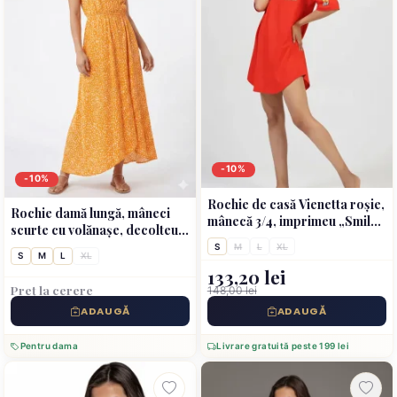
-10%
-10%
Rochie de casă Vienetta roșie,
Rochie damă lungă, mâneci
mânecă 3/4, imprimeu „Smile
scurte cu volănașe, decolteu
to the world”
în V- portocaliu
S
M
L
XL
S
M
L
XL
133,20 lei
Preț la cerere
148,00 lei
ADAUGĂ
ADAUGĂ
Pentru dama
Livrare gratuită peste 199 lei