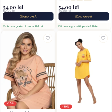
You, roz
54,00 lei
54,00 lei
60,00 lei
60,00 lei
ADAUGĂ
ADAUGĂ
Livrare gratuită peste 199 lei
Livrare gratuită peste 199 lei
-10%
-10%