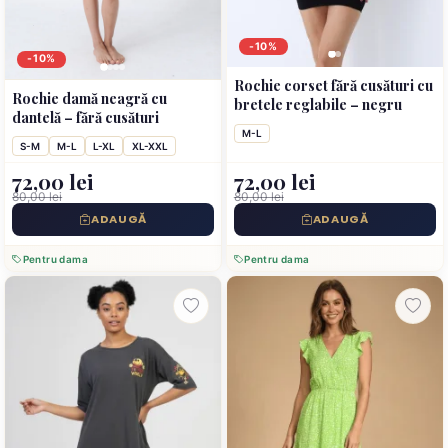
-10%
-10%
Rochie corset fără cusături cu
Rochie damă neagră cu
bretele reglabile – negru
dantelă – fără cusături
M-L
S-M
M-L
L-XL
XL-XXL
72,00 lei
72,00 lei
80,00 lei
80,00 lei
ADAUGĂ
ADAUGĂ
Pentru dama
Pentru dama