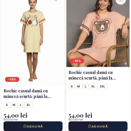
-10%
Rochie casual damă cu
mânecă scurtă, până la
-10%
genunchi, imprimeu ursulet,
S
M
L
XL
2XL
roz
Rochie casual damă cu
mânecă scurtă, până la
genunchi, galben
S
M
L
XL
54,00 lei
54,00 lei
60,00 lei
60,00 lei
ADAUGĂ
ADAUGĂ