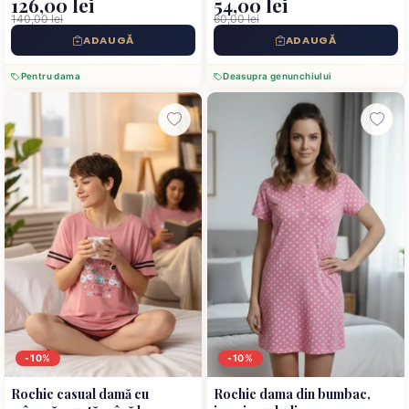
126,00 lei
54,00 lei
140,00 lei
60,00 lei
ADAUGĂ
ADAUGĂ
Pentru dama
Deasupra genunchiului
-10%
-10%
Rochie casual damă cu
Rochie dama din bumbac,