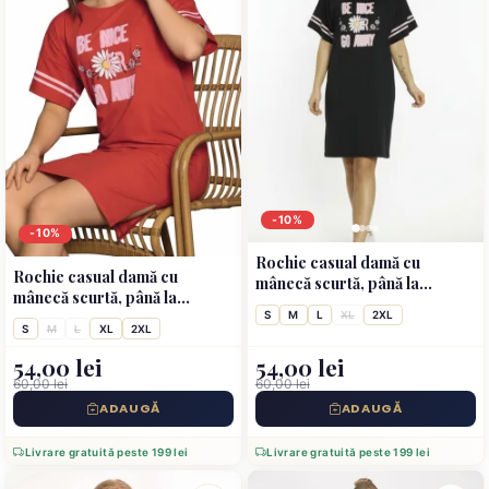
-10%
-10%
Rochie casual damă cu
Rochie casual damă cu
mânecă scurtă, până la
mânecă scurtă, până la
genunchi, imprimeu Be Nice,
genunchi, imprimeu Be Nice,
S
M
L
XL
2XL
negru
S
M
L
XL
2XL
rosu
54,00 lei
54,00 lei
60,00 lei
60,00 lei
ADAUGĂ
ADAUGĂ
Livrare gratuită peste 199 lei
Livrare gratuită peste 199 lei