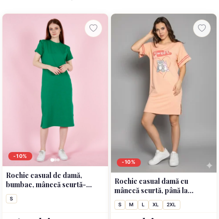
-10%
-10%
Rochie casual de damă,
Rochie casual damă cu
bumbac, mânecă scurtă-
mânecă scurtă, până la
culoare verde
genunchi, imprimeu Sweet,
S
S
M
L
XL
2XL
portocaliu