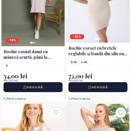
-10%
-10%
Rochie corset cu bretele
Rochie casual damă cu
reglabile și bandă din silicon –
mânecă scurtă, până la
bej
genunchi, imprimeu Good
S-M
L-XL
S
Luck, mov
54,00 lei
72,00 lei
60,00 lei
80,00 lei
ADAUGĂ
ADAUGĂ
Pentru dama
Pentru dama