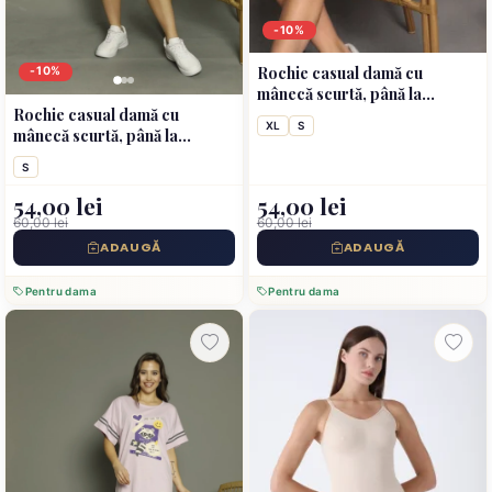
-10%
Rochie casual damă cu
-10%
mânecă scurtă, până la
Rochie casual damă cu
genunchi, imprimeu I Love
XL
S
mânecă scurtă, până la
You, bej
genunchi, imprimeu Make
S
Life, roz
54,00 lei
54,00 lei
60,00 lei
60,00 lei
ADAUGĂ
ADAUGĂ
Pentru dama
Pentru dama