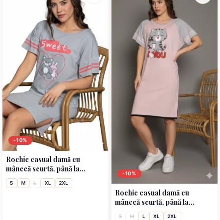
-10%
Rochie casual damă cu
mânecă scurtă, până la
-10%
genunchi, imprimeu Sweet,
S
M
L
XL
2XL
gri
Rochie casual damă cu
mânecă scurtă, până la
genunchi, imprimeu I Love
S
M
L
XL
2XL