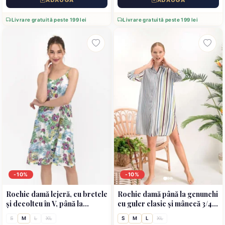
Livrare gratuită peste 199 lei
Livrare gratuită peste 199 lei
-10%
-10%
Rochie damă lejeră, cu bretele
Rochie damă până la genunchi
și decolteu în V, până la
cu guler clasic și mânecă 3/4,
genunchi, imprimeu floral
model în dungi multicolore
S
M
L
XL
S
M
L
XL
delicat