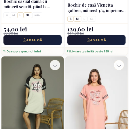
Rochie casual damă cu
Rochie de casă Vienetta
mânecă scurtă, până la
galben, mânecă 3/4, imprimeu
genunchi, imprimeu ursulet,
„Smile to the world”
S
M
L
XL
2XL
portocaliu
S
M
L
XL
54,00 lei
129,60 lei
60,00 lei
144,00 lei
ADAUGĂ
ADAUGĂ
Deasupra genunchiului
Livrare gratuită peste 199 lei