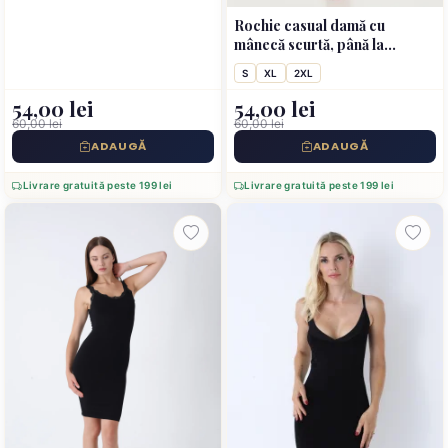
Rochie casual damă cu
mânecă scurtă, până la
genunchi, imprimeu XOXO,
S
XL
2XL
roz
54,00 lei
54,00 lei
60,00 lei
60,00 lei
ADAUGĂ
ADAUGĂ
Livrare gratuită peste 199 lei
Livrare gratuită peste 199 lei