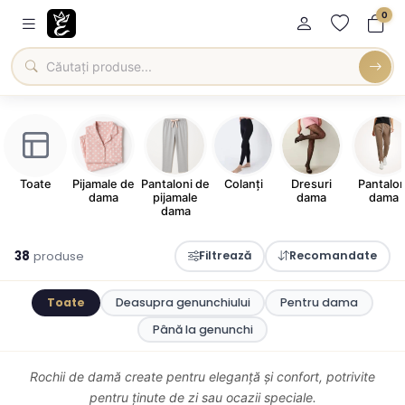
0
Toate
Pijamale de
Pantaloni de
Colanți
Dresuri
Pantalon
dama
pijamale
dama
dama
dama
38
produse
Filtrează
Recomandate
Toate
Deasupra genunchiului
Pentru dama
Până la genunchi
Rochii de damă create pentru eleganță și confort, potrivite
pentru ținute de zi sau ocazii speciale.