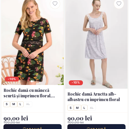
-10%
-10%
Rochie damă cu mânecă
Rochie damă Arnetta alb-
scurtă și imprimeu floral,
albastru cu imprimeu floral
culoare negru
S
M
L
XL
S
M
L
XL
90,00 lei
90,00 lei
100,00 lei
100,00 lei
ADAUGĂ
ADAUGĂ