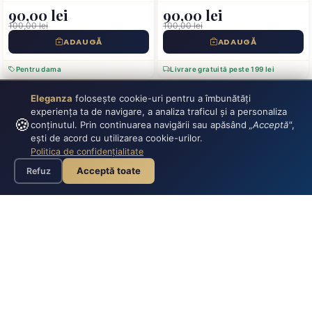
90,00 lei
90,00 lei
100,00 lei
100,00 lei
ADAUGĂ
ADAUGĂ
Pentru dama
Livrare gratuită peste 199 lei
Eleganza
folosește cookie-uri pentru a îmbunătăți
experiența ta de navigare, a analiza traficul și a personaliza
🍪
conținutul. Prin continuarea navigării sau apăsând
„Acceptă"
,
ești de acord cu utilizarea cookie-urilor.
Politica de confidențialitate
Acceptă toate
Refuz
-10%
-10%
Rochie damă, mânecă scurtă
Rochie damă cu mânecă