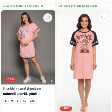
Livrare gratuită peste 199 lei
Livrare gratuită peste 199 lei
-10%
Rochie casual damă cu
mânecă scurtă, până la
genunchi, imprimeu Milk, roz
S
M
L
XL
2XL
-10%