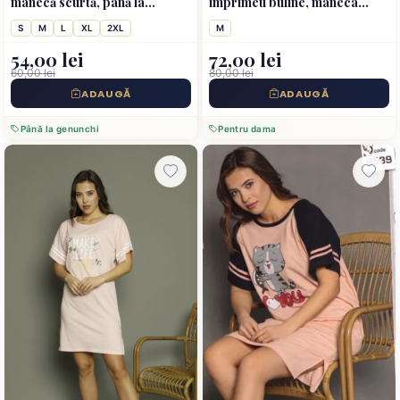
mânecă scurtă, până la
imprimeu buline, maneca
genunchi, imprimeu ,,Sleep'',
scurta pana la genunchi, roz
S
M
L
XL
2XL
M
roz
54,00 lei
72,00 lei
60,00 lei
80,00 lei
ADAUGĂ
ADAUGĂ
Până la genunchi
Pentru dama