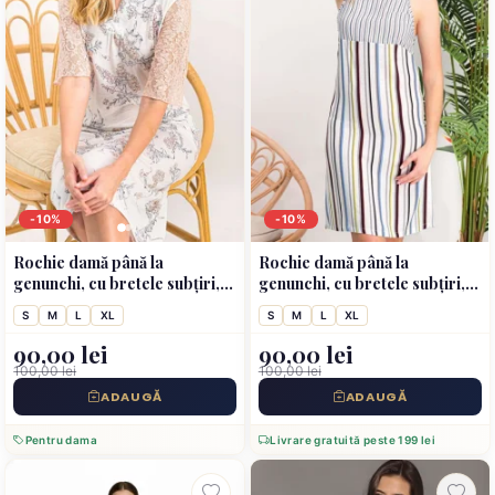
-10%
-10%
Rochie damă până la
Rochie damă până la
genunchi, cu bretele subțiri,
genunchi, cu bretele subțiri,
model în dungi multicolore
model în dungi multicolore
S
M
L
XL
S
M
L
XL
(Kopya)
90,00 lei
90,00 lei
100,00 lei
100,00 lei
ADAUGĂ
ADAUGĂ
Pentru dama
Livrare gratuită peste 199 lei