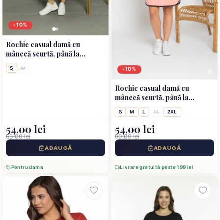
-10%
Rochie casual damă cu
mânecă scurtă, până la
genunchi, imprimeu 96
S
M
-10%
College, verde
Rochie casual damă cu
mânecă scurtă, până la
genunchi, imprimeu Lucky,
S
M
L
XL
2XL
roz
54,00 lei
54,00 lei
60,00 lei
60,00 lei
ADAUGĂ
ADAUGĂ
Pentru dama
Livrare gratuită peste 199 lei