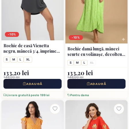
-10%
-10%
Rochie de casă Vienetta
Rochie damă lungă, mâneci
negru, mânecă 3/4, imprimeu
scurte cu volănașe, decolteu
„Smile to the world”
în V- verde
S
M
L
XL
S
M
L
XL
133,20 lei
133,20 lei
148,00 lei
148,00 lei
ADAUGĂ
ADAUGĂ
Livrare gratuită peste 199 lei
Pentru dama