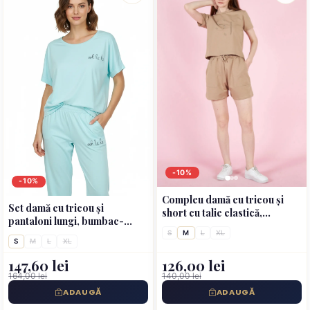
-10%
-10%
Compleu damă cu tricou și
Set damă cu tricou și
short cu talie elastică,
pantaloni lungi, bumbac-
bumbac- culoare latte
albastru deschis
S
M
L
XL
S
M
L
XL
147,60 lei
126,00 lei
164,00 lei
140,00 lei
ADAUGĂ
ADAUGĂ