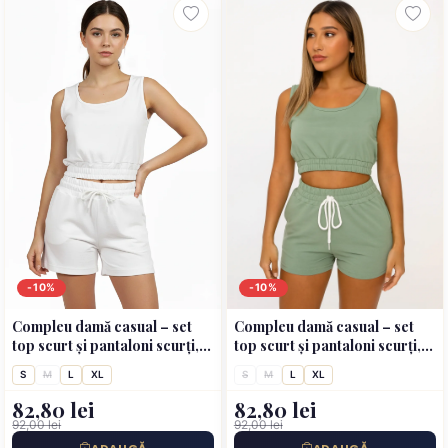
-10%
-10%
Compleu damă casual – set
Compleu damă casual – set
top scurt și pantaloni scurți,
top scurt și pantaloni scurți,
culoare alb
culoare verde deschis
S
M
L
XL
S
M
L
XL
82,80 lei
82,80 lei
92,00 lei
92,00 lei