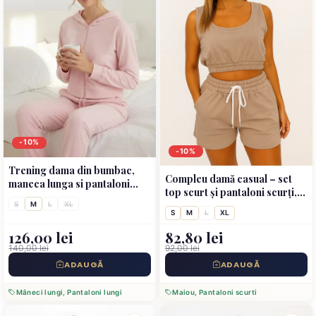
-10%
-10%
Trening dama din bumbac,
Compleu damă casual – set
maneca lunga si pantaloni
top scurt și pantaloni scurți,
lungi, roz
culoare maro
S
M
L
XL
S
M
L
XL
126,00 lei
82,80 lei
140,00 lei
92,00 lei
ADAUGĂ
ADAUGĂ
Mâneci lungi, Pantaloni lungi
Maiou, Pantaloni scurti