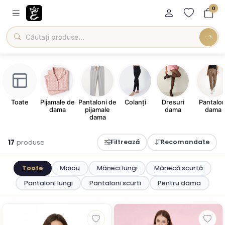
0
Toate
Pijamale de
Pantaloni de
Colanți
Dresuri
Pantalon
dama
pijamale
dama
dama
dama
17
produse
Filtrează
Recomandate
Toate
Maiou
Mâneci lungi
Mânecă scurtă
Pantaloni lungi
Pantaloni scurti
Pentru dama