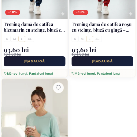
-10%
-10%
Trening damă de catifea
Trening damă de catifea roșu
bleumarin cu steluțe, bluză cu
cu steluțe, bluză cu glugă –
glugă
„Positivity Starts”
S
M
L
XL
S
M
L
XL
93,60 lei
93,60 lei
104,00 lei
104,00 lei
ADAUGĂ
ADAUGĂ
Mâneci lungi, Pantaloni lungi
Mâneci lungi, Pantaloni lungi