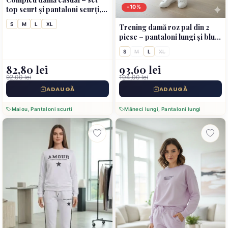
-10%
top scurt și pantaloni scurți,
culoare verde
S
M
L
XL
Trening damă roz pal din 2
piese – pantaloni lungi și bluză
cu imprimeu text
S
M
L
XL
82,80 lei
93,60 lei
92,00 lei
104,00 lei
ADAUGĂ
ADAUGĂ
Maiou, Pantaloni scurti
Mâneci lungi, Pantaloni lungi