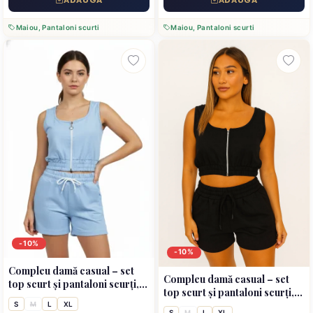
ADAUGĂ
ADAUGĂ
Maiou, Pantaloni scurti
Maiou, Pantaloni scurti
-10%
-10%
Compleu damă casual – set
Compleu damă casual – set
top scurt și pantaloni scurți,
top scurt și pantaloni scurți,
culoare albastru deschis
culoare negru
S
M
L
XL
S
M
L
XL