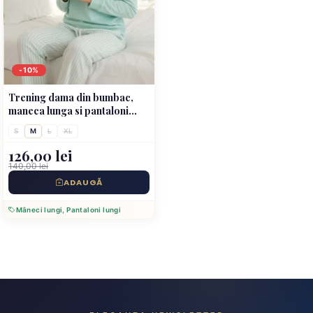
-10%
Trening dama din bumbac,
maneca lunga si pantaloni
lungi, verde
S
M
L
XL
126,00 lei
140,00 lei
ADAUGĂ
Mâneci lungi, Pantaloni lungi