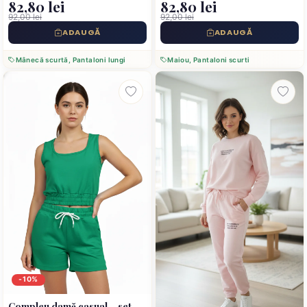
82,80 lei
82,80 lei
92,00 lei
92,00 lei
ADAUGĂ
ADAUGĂ
Mânecă scurtă, Pantaloni lungi
Maiou, Pantaloni scurti
-10%
Compleu damă casual – set