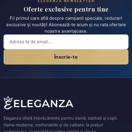
ELEGANZA NEWSLETTER
Oferte exclusive pentru tine
Fii primul care află despre campanii speciale, reduceri
exclusive și noutăți! Abonează-te acum și nu rata ofertele
noastre avantajoase.
Înscrie-te
Eleganza oferă îmbrăcăminte pentru damă, bărbați și copii.
Haine moderne, confortabile și de calitate, la prețuri
avantajoase. Cumpărături online rapide și sigure.