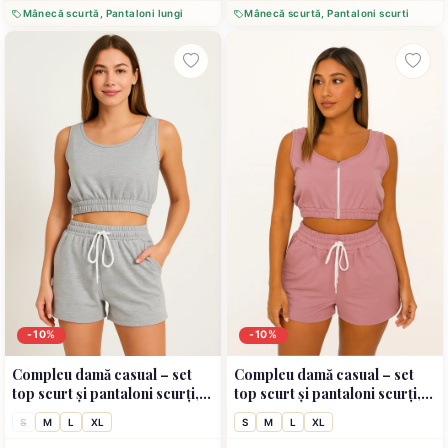
Mânecă scurtă, Pantaloni lungi
Mânecă scurtă, Pantaloni scurti
-10%
-10%
Compleu damă casual – set
Compleu damă casual – set
top scurt și pantaloni scurți,
top scurt și pantaloni scurți,
culoare gri
culoare roz
S
M
L
XL
S
M
L
XL