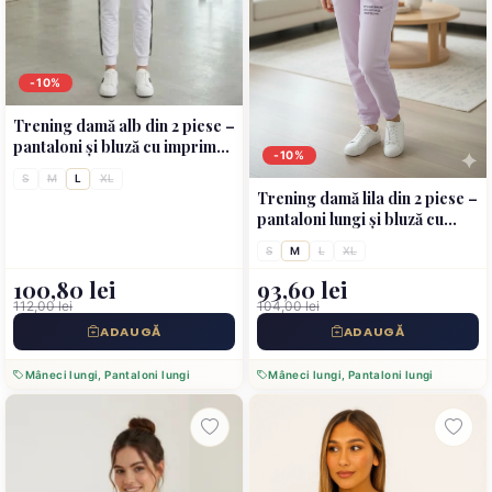
-10%
Trening damă alb din 2 piese –
pantaloni și bluză cu imprimeu
-10%
Super Limited Edition, 100%
S
M
L
XL
bumbac
Trening damă lila din 2 piese –
pantaloni lungi și bluză cu
imprimeu text
S
M
L
XL
100,80 lei
93,60 lei
112,00 lei
104,00 lei
ADAUGĂ
ADAUGĂ
Mâneci lungi, Pantaloni lungi
Mâneci lungi, Pantaloni lungi