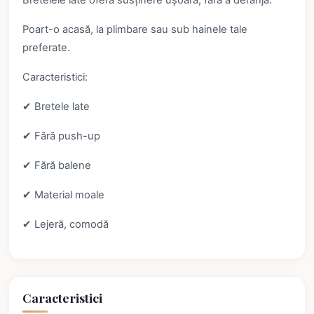
Bretelele late oferă susținere ușoară, fără a deranja.
Poart-o acasă, la plimbare sau sub hainele tale
preferate.
Caracteristici:
✔ Bretele late
✔ Fără push-up
✔ Fără balene
✔ Material moale
✔ Lejeră, comodă
Caracteristici