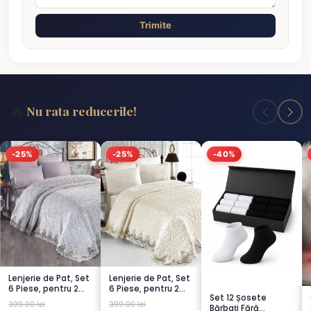
Trimite
🔥
Nu rata reducerile!
-25%
-25%
-40%
Lenjerie de Pat, Set
Lenjerie de Pat, Set
6 Piese, pentru 2
6 Piese, pentru 2
Set 12 Șosete
persoana, GRI -1...
persoana, CREM-
399.00 lei
399.00 lei
Bărbați Fără
4...