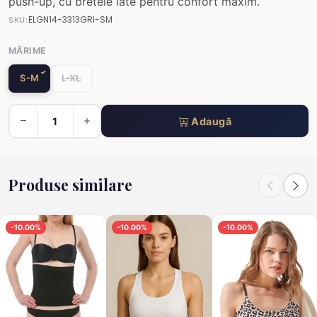
push-up, cu bretele late pentru confort maxim.
ELGN14-3313GRI-SM
SKU:
MĂRIME
S-M
L-XL
Adaugă
Produse similare
-10.00%
-10.00%
-10.00%