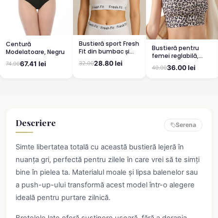
Bustieră sport Fresh
Centură
Bustieră pentru
Fit din bumbac și
Modelatoare, Negru
femei reglabilă,
elastan - alb
bretea subțire
28.80 lei
67.41 lei
32.00
74.90
36.00 lei
40.00
tăiată cu laser,
model leopard
Descriere
Serena
Simte libertatea totală cu această bustieră lejeră în
nuanța gri, perfectă pentru zilele în care vrei să te simți
bine în pielea ta. Materialul moale și lipsa balenelor sau
a push-up-ului transformă acest model într-o alegere
ideală pentru purtare zilnică.