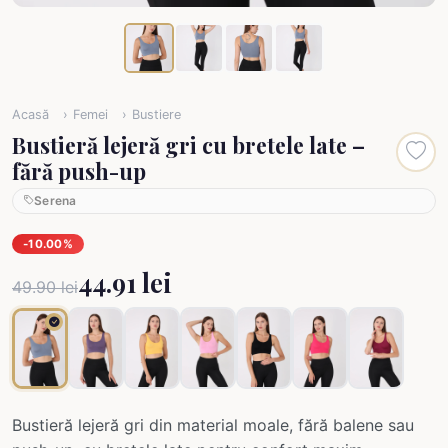
Acasă
Femei
Bustiere
Bustieră lejeră gri cu bretele late –
fără push-up
Serena
-10.00%
44.91 lei
49.90 lei
Bustieră lejeră gri din material moale, fără balene sau