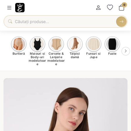
0
oți &
Burtieră
Maiouri si
Corsete &
Tălpici
Furouri si
Fuste
Blu
eri
Body-uri
Lenjerie
damă
Jupe
Ve
ma
modelatoar
modelatoar
e
e