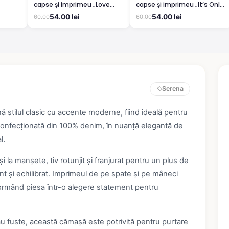
capse și imprimeu „Love
capse și imprimeu „It’s Only
Insensitize”
an Ilusion”
54.00 lei
54.00 lei
60.00
60.00
Serena
tilul clasic cu accente moderne, fiind ideală pentru
Confecționată din 100% denim, în nuanță elegantă de
l.
i la manșete, tiv rotunjit și franjurat pentru un plus de
ant și echilibrat. Imprimeul de pe spate și pe mâneci
ormând piesa într-o alegere statement pentru
au fuste, această cămașă este potrivită pentru purtare