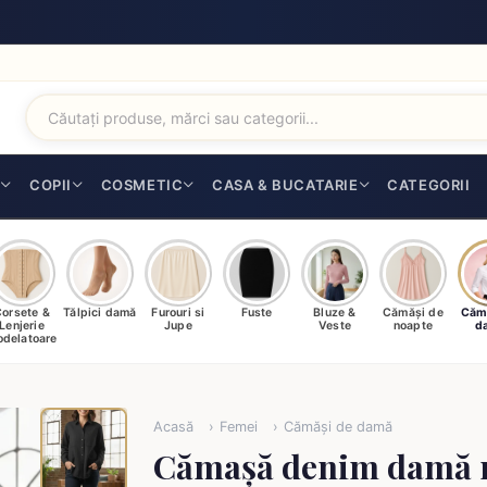
I
COPII
COSMETIC
CASA & BUCATARIE
CATEGORII
orsete &
Tălpici damă
Furouri si
Fuste
Bluze &
Cămăși de
Căm
Lenjerie
Jupe
Veste
noapte
d
delatoare
Acasă
Femei
Cămăși de damă
Cămașă denim damă 