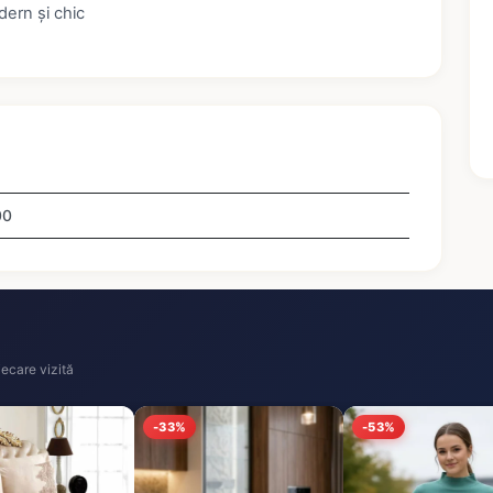
odern și chic
00
ecare vizită
-33%
-53%