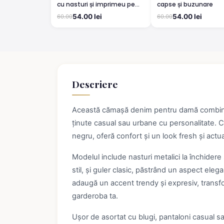
cu nasturi și imprimeu pe
capse și buzunare
spate și mâneci
54.00 lei
54.00 lei
60.00
60.00
Descriere
Această cămașă denim pentru damă combină s
ținute casual sau urbane cu personalitate. 
negru, oferă confort și un look fresh și actua
Modelul include nasturi metalici la închidere ș
stil, și guler clasic, păstrând un aspect eleg
adaugă un accent trendy și expresiv, transf
garderoba ta.
Ușor de asortat cu blugi, pantaloni casual s