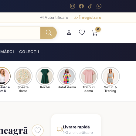
Autentificare
Înregistrare
0
MĂRCI
COLECȚII
ăși de
Șosete
Rochii
Halat damă
Tricouri
Seturi &
amă
dama
dama
Trening
neagră
Livrare rapidă
1-3 zile lucrătoare