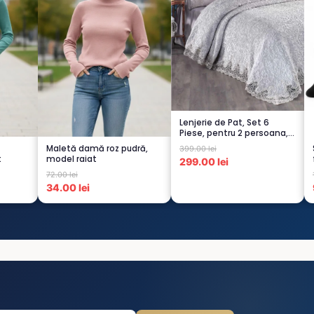
Lenjerie de Pat, Set 6
Piese, pentru 2 persoana,
GRI -1...
Maletă damă roz pudră,
399.00 lei
t
model raiat
299.00 lei
72.00 lei
34.00 lei