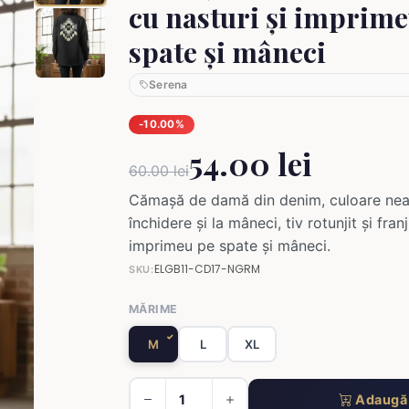
cu nasturi și imprime
spate și mâneci
Serena
-10.00%
54.00 lei
60.00 lei
Cămașă de damă din denim, culoare neag
închidere și la mâneci, tiv rotunjit și franj
imprimeu pe spate și mâneci.
ELGB11-CD17-NGRM
SKU:
MĂRIME
M
L
XL
Adaugă 