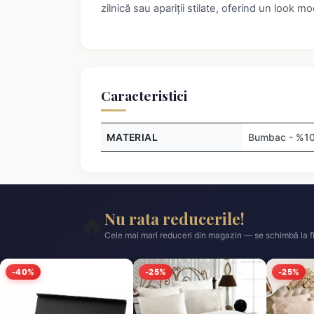
zilnică sau apariții stilate, oferind un look m
Caracteristici
MATERIAL
Bumbac - %1
Nu rata reducerile!
🔥
Cele mai mari reduceri din magazin — se schimbă la fi
-40%
-25%
-25%