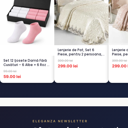
Lenjerie de Pat, Set 6
Lenjerie 
Piese, pentru 2 persoana,
Piese, pe
CREM-4...
CAPUCI...
Set 12 Șosete Damă Fără
399.00 lei
399.00 lei
Cusături – 6 Albe + 6 Roz –
299.00 lei
299.00 l
Scu...
99.00 lei
59.00 lei
ELEGANZA NEWSLETTER