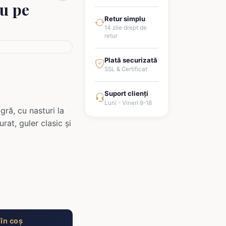
u pe
Retur simplu
14 zile drept de
retur
Plată securizată
SSL & Certificat
Suport clienți
Luni - Vineri 9-18
ră, cu nasturi la
urat, guler clasic și
în coș