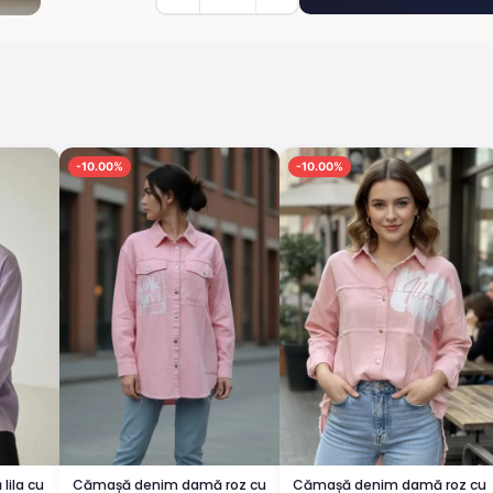
-10.00%
-10.00%
ila cu
Cămașă denim damă roz cu
Cămașă denim damă roz cu