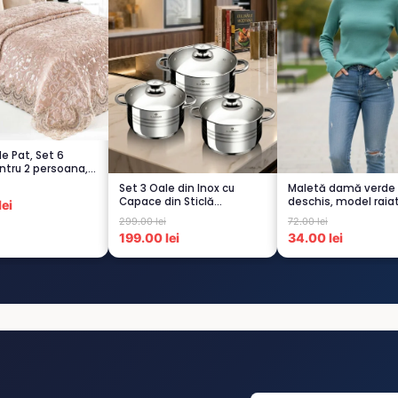
de Pat, Set 6
ntru 2 persoana,
Set 3 Oale din Inox cu
Maletă damă verde
Capace din Sticlă
deschis, model raia
ei
Termorezistent...
299.00 lei
72.00 lei
199.00 lei
34.00 lei