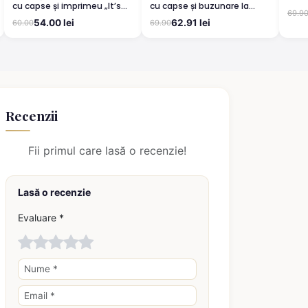
cu capse și imprimeu „It’s
cu capse și buzunare la
impr
69.9
Only an Ilusion”
piept
54.00 lei
62.91 lei
60.00
69.90
Recenzii
Fii primul care lasă o recenzie!
Lasă o recenzie
Evaluare *