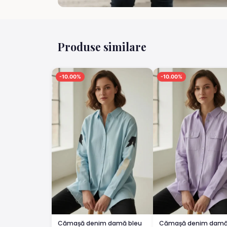
Produse similare
-10.00%
-10.00%
Cămașă denim damă bleu
Cămașă denim damă l