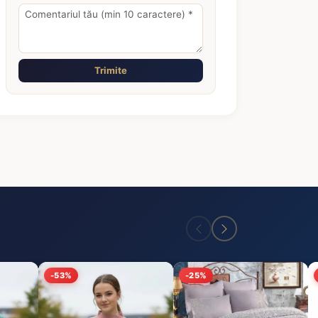
Trimite
-53%
-25%