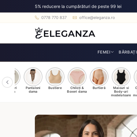
5% reducere la cumpărături de peste 99 lei
0778 770 837
office@eleganza.ro
FEMEI
BĂRBAȚ
Dresuri
Pantaloni
Bustiere
Chiloți &
Burtieră
Maiouri si
C
dama
dama
Boxeri dama
Body-uri
modelatoare
mo