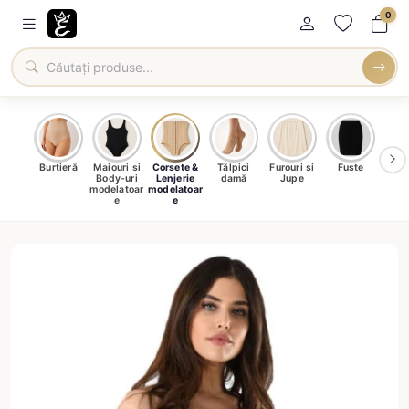
0
oți &
Burtieră
Maiouri si
Corsete &
Tălpici
Furouri si
Fuste
Blu
eri
Body-uri
Lenjerie
damă
Jupe
Ve
ma
modelatoar
modelatoar
e
e