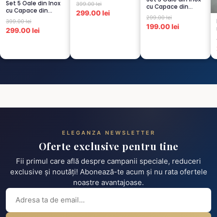
persoana, CREM-
Set 5 Oale din Inox
399.00 lei
cu Capace din
4...
cu Capace din
299.00 lei
Sticlă
299.00 lei
Sticlă
Termorezistent...
399.00 lei
Termorezistent...
199.00 lei
299.00 lei
ELEGANZA NEWSLETTER
Oferte exclusive pentru tine
Fii primul care află despre campanii speciale, reduceri
exclusive și noutăți! Abonează-te acum și nu rata ofertele
noastre avantajoase.