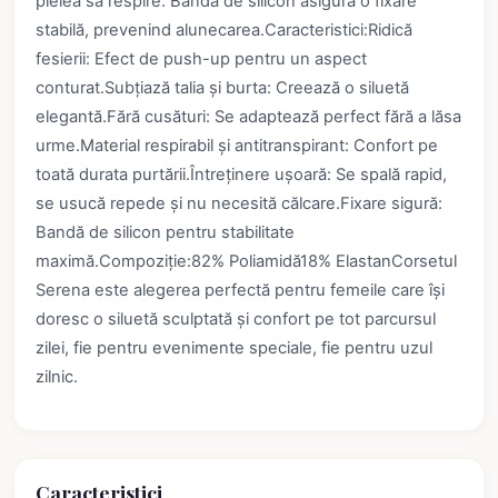
pielea să respire. Banda de silicon asigură o fixare
stabilă, prevenind alunecarea.Caracteristici:Ridică
fesierii: Efect de push-up pentru un aspect
conturat.Subțiază talia și burta: Creează o siluetă
elegantă.Fără cusături: Se adaptează perfect fără a lăsa
urme.Material respirabil și antitranspirant: Confort pe
toată durata purtării.Întreținere ușoară: Se spală rapid,
se usucă repede și nu necesită călcare.Fixare sigură:
Bandă de silicon pentru stabilitate
maximă.Compoziție:82% Poliamidă18% ElastanCorsetul
Serena este alegerea perfectă pentru femeile care își
doresc o siluetă sculptată și confort pe tot parcursul
zilei, fie pentru evenimente speciale, fie pentru uzul
zilnic.
Caracteristici