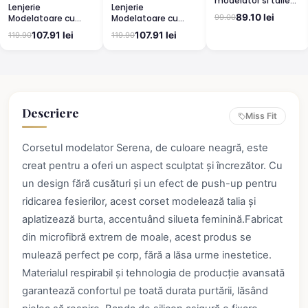
modelator si talie
Lenjerie
Lenjerie
înaltă, culoare bej
89.10 lei
99.00
Modelatoare cu
Modelatoare cu
Efect de Slăbire -
Efect de Slăbire -
107.91 lei
107.91 lei
119.90
119.90
Alb
Bej
Descriere
Miss Fit
Corsetul modelator Serena, de culoare neagră, este
creat pentru a oferi un aspect sculptat și încrezător. Cu
un design fără cusături și un efect de push-up pentru
ridicarea fesierilor, acest corset modelează talia și
aplatizează burta, accentuând silueta feminină.Fabricat
din microfibră extrem de moale, acest produs se
mulează perfect pe corp, fără a lăsa urme inestetice.
Materialul respirabil și tehnologia de producție avansată
garantează confortul pe toată durata purtării, lăsând