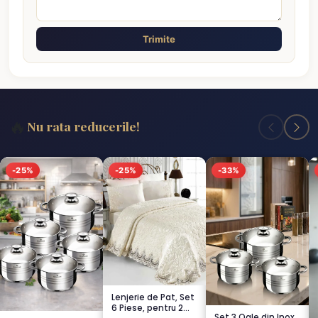
Trimite
🔥
Nu rata reducerile!
-25%
-25%
-33%
Lenjerie de Pat, Set
6 Piese, pentru 2
Set 3 Oale din Inox