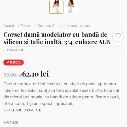
Acasă
Femei
Corsete & Lenjerie modelatoare
Corset damă modelator cu bandă de
silicon si talie înaltă, 3/4, culoare ALB
Miss Fit
-10.00%
62.10 lei
69.00 lei
Corset modelator fără cusături, cu efect de push-up pentru
ridicarea fesierilor, subțiază talia și aplatizează burta. Fabricat
din microfibră moale, cu bandă de silicon pentru fixare sigură,
oferă confort și un aspect impecabil.
ELGMF-34314-ALB1
SKU:
MĂRIME