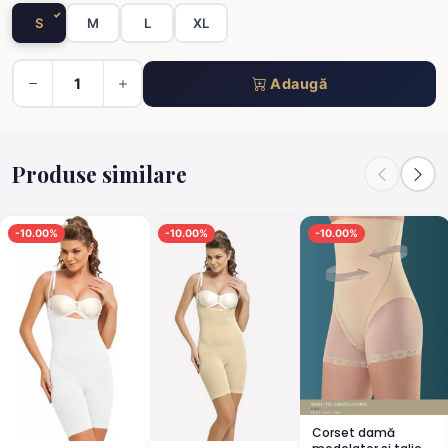
S
M
L
XL
Adaugă
Produse similare
-10.00%
-10.00%
-10.00%
Corset damă