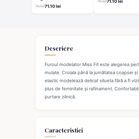
71.10 lei
79.00
71.10 lei
79.00
Descriere
Furoul modelator Miss Fit este alegerea perf
mulate. Croiala până la jumătatea coapsei și 
elastic modelează delicat silueta fără a fi vi
plus de feminitate și rafinament. Confortabil
purtare zilnică.
Caracteristici