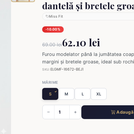
dantelă și bretele gro
Miss Fit
-10.00%
62.10 lei
69.00 lei
Furou modelator până la jumătatea coap
margini și bretele groase, ideal sub rochi
ELGMF-16672-BEJ1
SKU:
MĂRIME
S
M
L
XL
Adaugă 