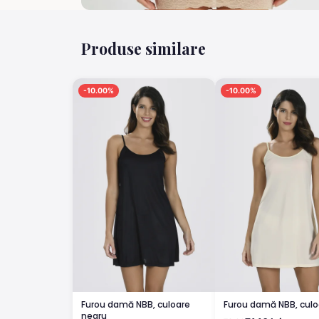
Produse similare
-10.00%
-10.00%
Furou damă NBB, culoare
Furou damă NBB, culo
negru