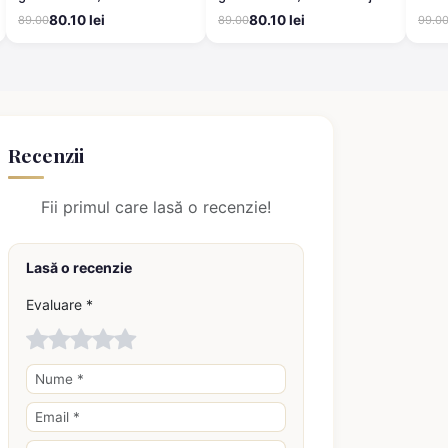
80.10 lei
80.10 lei
89.00
89.00
99.0
Recenzii
Fii primul care lasă o recenzie!
Lasă o recenzie
Evaluare *