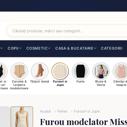
I
COPII
COSMETIC
CASA & BUCATARIE
CATEGORII
ri si
Corsete &
Tălpici damă
Furouri si
Fuste
Bluze &
Cămăși 
-uri
Lenjerie
Jupe
Veste
noapte
toare
modelatoare
Acasă
Femei
Furouri si Jupe
Furou modelator Miss