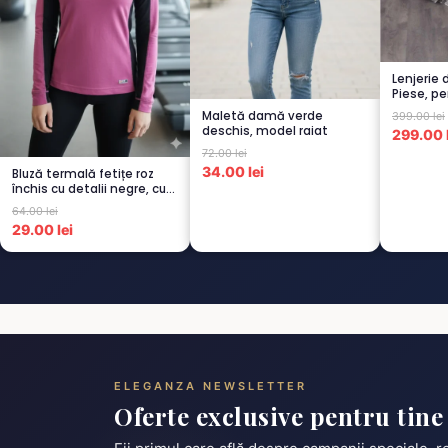
Lenjerie 
Piese, pe
GRI -1...
Maletă damă verde
399.00 lei
deschis, model raiat
299.00 l
72.00 lei
34.00 lei
Bluză termală fetițe roz
închis cu detalii negre, cu
pu...
64.00 lei
29.00 lei
ELEGANZA NEWSLETTER
Oferte exclusive pentru tine