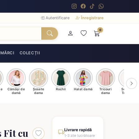
Autentificare
Înregistrare
0
MĂRCI
COLECȚII
de
Cămăși de
Șosete
Rochii
Halat damă
Tricouri
Seturi &
damă
dama
dama
Trening
 Fit cu
Livrare rapidă
1-3 zile lucrătoare