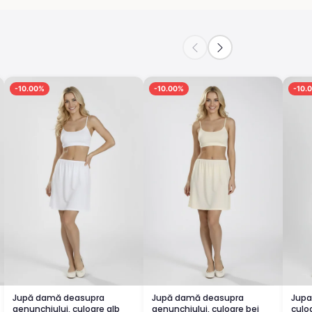
-10.00%
-10.00%
-10.
Jupă damă deasupra
Jupă damă deasupra
Jupa
genunchiului, culoare alb
genunchiului, culoare bej
culo