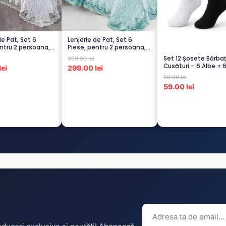
de Pat, Set 6
Lenjerie de Pat, Set 6
ntru 2 persoana,
Piese, pentru 2 persoana,
TURCOA...
Set 12 Șosete Bărbaț
399.00 lei
Cusături – 6 Albe + 
ei
299.00 lei
Negre...
99.00 lei
59.00 lei