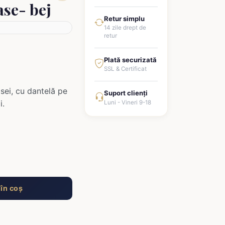
ase- bej
Retur simplu
14 zile drept de
retur
Plată securizată
SSL & Certificat
sei, cu dantelă pe
Suport clienți
i.
Luni - Vineri 9-18
în coș