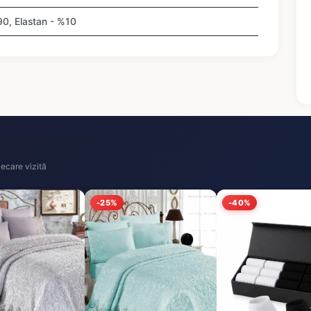
90, Elastan - %10
ecare vizită
-25%
-40%