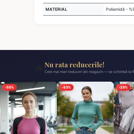
MATERIAL
Poliamidă - %
Nu rata reducerile!
🔥
Cele mai mari reduceri din magazin — se schimbă la fi
-55%
-53%
-25%