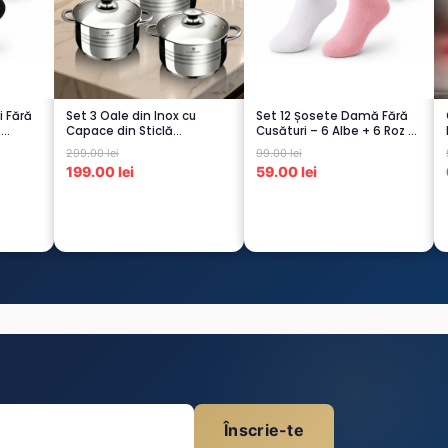
i Fără
Set 3 Oale din Inox cu
Set 12 Șosete Damă Fără
6
Capace din Sticlă
Cusături – 6 Albe + 6 Roz –
Termorezistent...
Scu...
299.00 lei
99.00 lei
199.00 lei
59.00 lei
Înscrie-te