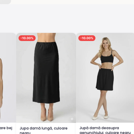
-10.00%
-10.00%
are bej
Jupă damă deasupra
Jupa damă lungă, culoare
genunchiului, culoare negru
negru