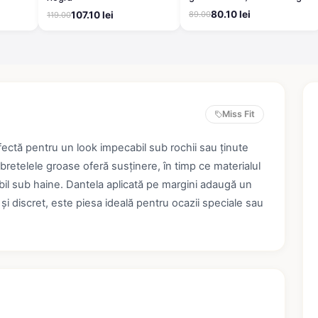
80.10 lei
107.10 lei
89.00
119.00
Miss Fit
ectă pentru un look impecabil sub rochii sau ținute
bretelele groase oferă susținere, în timp ce materialul
zibil sub haine. Dantela aplicată pe margini adaugă un
 și discret, este piesa ideală pentru ocazii speciale sau