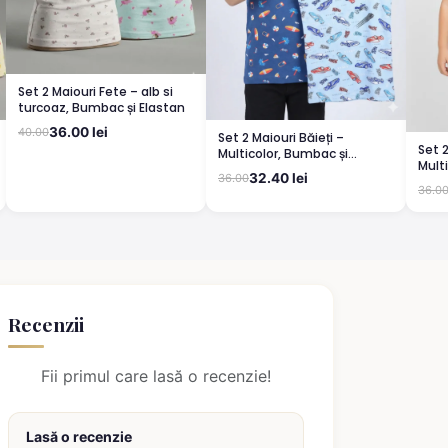
Set 2 Maiouri Fete – alb si
turcoaz, Bumbac și Elastan
36.00 lei
40.00
Set 2 Maiouri Băieți –
Set 2
Multicolor, Bumbac și
Mult
Elastan
32.40 lei
36.00
Elas
36.0
Recenzii
Fii primul care lasă o recenzie!
Lasă o recenzie