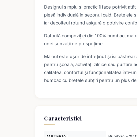
Designul simplu și practic îl face potrivit atâ
piesă individuală în sezonul cald. Bretelele su
iar decolteul rotund asigură o potrivire confor
Datorită compoziției din 100% bumbac, materia
unei senzații de prospețime.
Maioul este ușor de întreținut și își păstreaz
pentru școală, activități zilnice sau purtar
calitatea, confortul și funcționalitatea într-u
bumbac cu bretele subțiri pentru un plus de 
Caracteristici
MATERIAL
Bumbac - %1