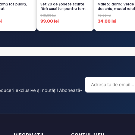
amă roz pudră,
Set 20 de șosete scurte
Maletă damă verde
iat
fără cusături pentru femei
deschis, model raia
– 5...
149.00 lei
72.00 lei
i
99.00 lei
34.00 lei
reduceri exclusive și noutăți! Abonează-
.
INFORMAȚII
CONTUL MEU