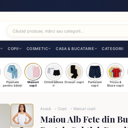
I
COPII
COSMETIC
CASA & BUCATARIE
CATEGORII
Pijamale
Maiouri
Chiloti&Boxe
Dresuri copii
Pantaloni
Tricou &
e
pentru băieți
copii
ri
copii
Bluze copii
Acasă
Copii
Maiouri copii
Maiou Alb Fete din B