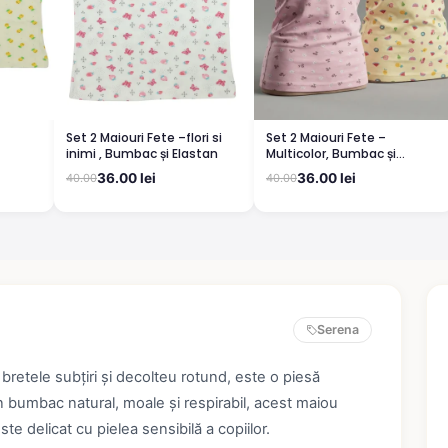
Set 2 Maiouri Fete –flori si
Set 2 Maiouri Fete –
inimi , Bumbac și Elastan
Multicolor, Bumbac și
Elastan
36.00 lei
36.00 lei
40.00
40.00
Serena
retele subțiri și decolteu rotund, este o piesă
in bumbac natural, moale și respirabil, acest maiou
ste delicat cu pielea sensibilă a copiilor.