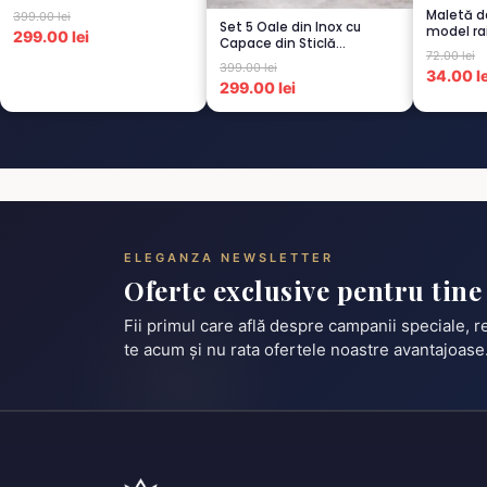
CAPUCI...
Maletă d
399.00 lei
Set 5 Oale din Inox cu
model ra
299.00 lei
Capace din Sticlă
72.00 lei
Termorezistent...
399.00 lei
34.00 le
299.00 lei
ELEGANZA NEWSLETTER
Oferte exclusive pentru tine
Fii primul care află despre campanii speciale, 
te acum și nu rata ofertele noastre avantajoase