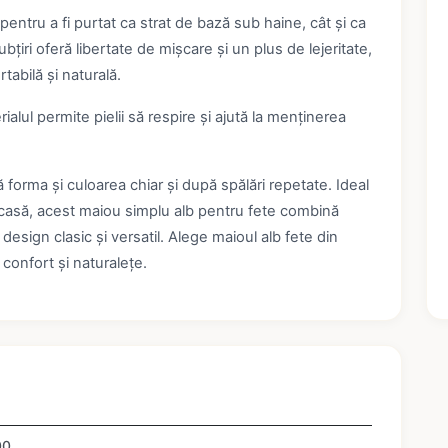
t pentru a fi purtat ca strat de bază sub haine, cât și ca
bțiri oferă libertate de mișcare și un plus de lejeritate,
tabilă și naturală.
lul permite pielii să respire și ajută la menținerea
ă forma și culoarea chiar și după spălări repetate. Ideal
e acasă, acest maiou simplu alb pentru fete combină
n design clasic și versatil. Alege maioul alb fete din
confort și naturalețe.
00