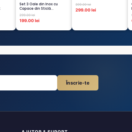
CREM-4...
Set 3 Oale din Inox cu
399.00 lei
t
Capace din Sticlă
299.00 lei
Termorezistent...
299.00 lei
199.00 lei
Înscrie-te
AJUTOR & SUPORT