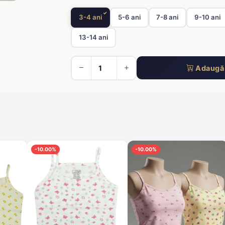
3-4 ani
5-6 ani
7-8 ani
9-10 ani
13-14 ani
Adaugă 
-10.00%
-10.00%