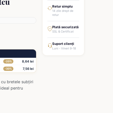
teu
Retur simplu
14 zile drept de
retur
Plată securizată
SSL & Certificat
Suport clienți
Luni - Vineri 9-18
8,64 lei
-20%
7,56 lei
-30%
cu bretele subțiri
 ideal pentru