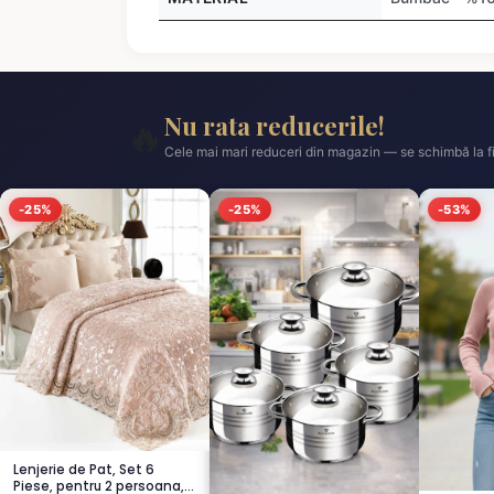
Nu rata reducerile!
🔥
Cele mai mari reduceri din magazin — se schimbă la fi
-25%
-25%
-53%
Lenjerie de Pat, Set 6
Piese, pentru 2 persoana,