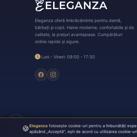
Eleganza oferă îmbrăcăminte pentru damă,
bărbați și copii. Haine moderne, confortabile și de
calitate, la prețuri avantajoase. Cumpărături
online rapide și sigure.
Luni - Vineri: 09:00 - 17:30
Eleganza
folosește cookie-uri pentru a îmbunătăți experie
🍪
Plata securizată:
VISA
CASH
apăsând
„Acceptă"
, ești de acord cu utilizarea cookie-ur