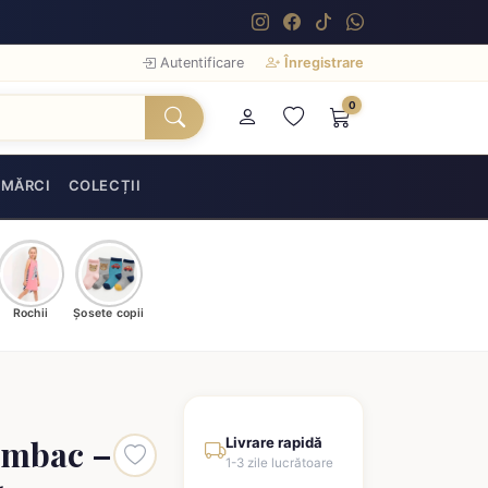
Autentificare
Înregistrare
0
MĂRCI
COLECȚII
Rochii
Șosete copii
umbac –
Livrare rapidă
1-3 zile lucrătoare