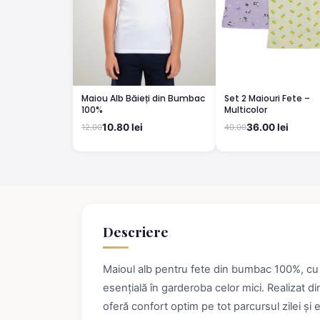
Maiou Alb Băieți din Bumbac
Set 2 Maiouri Fete –
100%
Multicolor
10.80 lei
36.00 lei
12.00
40.00
Descriere
Maioul alb pentru fete din bumbac 100%, cu b
esențială în garderoba celor mici. Realizat d
oferă confort optim pe tot parcursul zilei și e