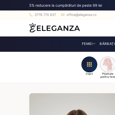
5% reducere la cumpărături de peste 99 lei
0778 770 837
office@eleganza.ro
FEMEI
BĂRBAȚ
Copii
Pijamale
pentru fet