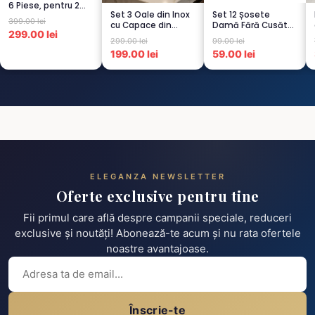
6 Piese, pentru 2
Set 3 Oale din Inox
Set 12 Șosete
persoana,
399.00 lei
cu Capace din
Damă Fără Cusături
TURCOA...
299.00 lei
Sticlă
– 6 Albe + 6 Roz –
299.00 lei
99.00 lei
Termorezistent...
Scu...
199.00 lei
59.00 lei
ELEGANZA NEWSLETTER
Oferte exclusive pentru tine
Fii primul care află despre campanii speciale, reduceri
exclusive și noutăți! Abonează-te acum și nu rata ofertele
noastre avantajoase.
Înscrie-te