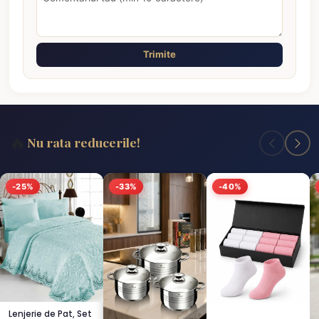
Trimite
🔥
Nu rata reducerile!
-25%
-33%
-40%
Lenjerie de Pat, Set