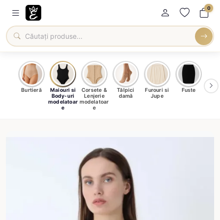
0
oți &
Burtieră
Maiouri si
Corsete &
Tălpici
Furouri si
Fuste
Blu
eri
Body-uri
Lenjerie
damă
Jupe
Ve
ma
modelatoar
modelatoar
e
e