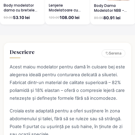
Lenjerie
Body modelator
Body Dama
Modelatoare cu
dama cu bretele
Modelator NBB -
Efect de Slăbire -
groase, material
Susținere și
108.00 lei
53.10 lei
120.00
80.91 lei
59.00
89.90
Negru
elastic si respirabil,
Modelare Discretă,
alb
Negru
Descriere
Serena
Acest maiou modelator pentru damă în culoare bej este
alegerea ideală pentru conturarea delicată a siluetei.
Fabricat dintr-un material de calitate superioară – 82%
poliamidă și 18% elastan – oferă o compresie lejeră care
netezește și definește formele fără să incomodeze.
Croiala este adaptată pentru a oferi susținere în zona
abdomenului și taliei, fără să se ruleze sau să strângă.
Poate fi purtat cu ușurință pe sub haine, în ținute de zi
sau ocazii speciale.