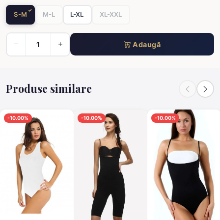
S-M
M-L
L-XL
XL-XXL
Adaugă
Produse similare
-10.00%
-10.00%
-10.00%