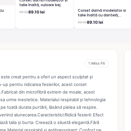
Corset damă modelator si
talie înaltă, culoare bej
 cu
Corset damă modelator si
89.10 lei
99.00
talie înaltă cu dantelă,
culoare alb
89.10 lei
99.00
Miss Fit
ste creat pentru a oferi un aspect sculptat și
up pentru ridicarea fesierilor, acest corset
.Fabricat din microfibră extrem de moale, acest
a urme inestetice. Materialul respirabil și tehnologia
e toată durata purtării, lăsând pielea să respire.
venind alunecarea.Caracteristici:Ridică fesierii: Efect
ză talia și burta: Creează o siluetă elegantă.Fără
me.Material respirabil și antitranspirant: Confort pe