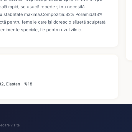
spală rapid, se usucă repede și nu necesită
tru stabilitate maximă.Compoziție:82% Poliamidă18%
ă pentru femeile care își doresc o siluetă sculptată
venimente speciale, fie pentru uzul zilnic.
82, Elastan - %18
ecare vizită