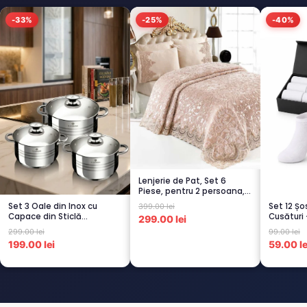
-33%
-25%
-40%
Lenjerie de Pat, Set 6
Piese, pentru 2 persoana,
CAPUCI...
Set 3 Oale din Inox cu
Set 12 Ș
399.00 lei
Capace din Sticlă
Cusături 
299.00 lei
Termorezistent...
Scu...
299.00 lei
99.00 lei
199.00 lei
59.00 le