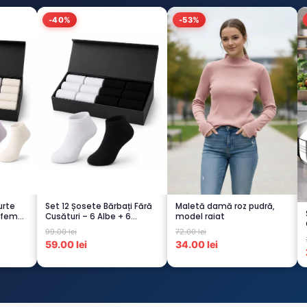
-40%
-53%
urte
Set 12 Șosete Bărbați Fără
Maletă damă roz pudră,
 femei
Cusături – 6 Albe + 6
model raiat
Negre...
99.00 lei
72.00 lei
59.00 lei
34.00 lei