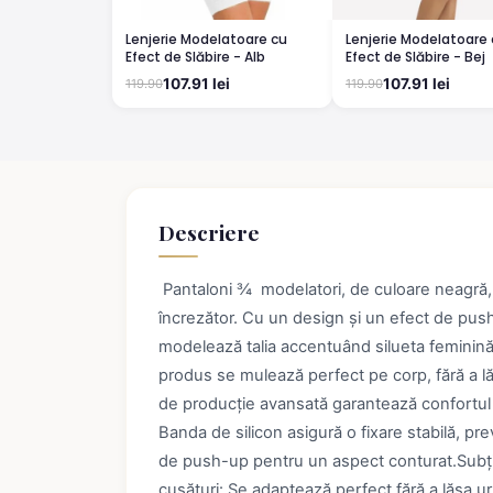
Lenjerie Modelatoare cu
Lenjerie Modelatoare
Efect de Slăbire - Alb
Efect de Slăbire - Bej
107.91 lei
107.91 lei
119.90
119.90
Descriere
Pantaloni ¾ modelatori, de culoare neagră, e
încrezător. Cu un design și un efect de push-
modelează talia accentuând silueta feminină
produs se mulează perfect pe corp, fără a lăs
de producție avansată garantează confortul p
Banda de silicon asigură o fixare stabilă, pre
de push-up pentru un aspect conturat.Subția
cusături: Se adaptează perfect fără a lăsa ur