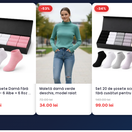
-53%
-34%
osete Damă Fără
Maletă damă verde
Set 20 de șosete sc
– 6 Albe + 6 Roz –
deschis, model raiat
fără cusături pentru
– 5...
72.00 lei
149.00 lei
i
34.00 lei
99.00 lei