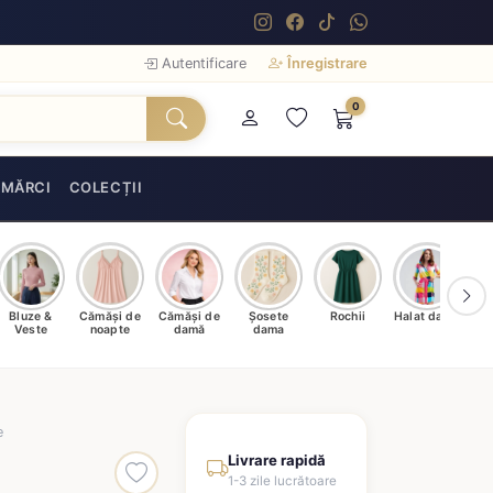
Autentificare
Înregistrare
0
MĂRCI
COLECȚII
Bluze &
Cămăși de
Cămăși de
Șosete
Rochii
Halat damă
T
Veste
noapte
damă
dama
e
Livrare rapidă
1-3 zile lucrătoare