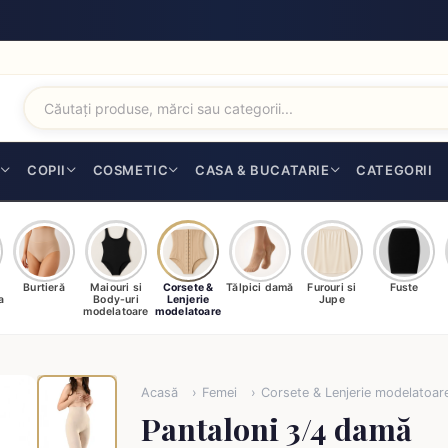
I
COPII
COSMETIC
CASA & BUCATARIE
CATEGORII
Burtieră
Maiouri si
Corsete &
Tălpici damă
Furouri si
Fuste
a
Body-uri
Lenjerie
Jupe
modelatoare
modelatoare
Acasă
Femei
Corsete & Lenjerie modelatoar
Pantaloni 3/4 damă