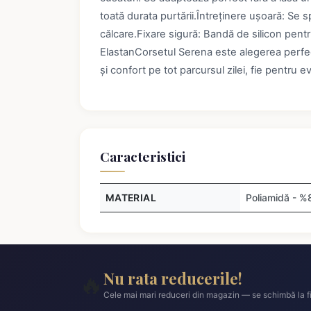
toată durata purtării.Întreținere ușoară: Se 
călcare.Fixare sigură: Bandă de silicon pen
ElastanCorsetul Serena este alegerea perfect
și confort pe tot parcursul zilei, fie pentru e
Caracteristici
MATERIAL
Poliamidă - %
Nu rata reducerile!
🔥
Cele mai mari reduceri din magazin — se schimbă la fi