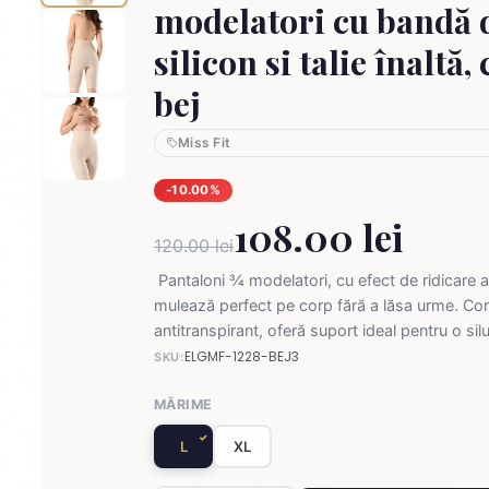
modelatori cu bandă 
silicon si talie înaltă,
bej
Miss Fit
-10.00%
108.00 lei
120.00 lei
Pantaloni ¾ modelatori, cu efect de ridicare a
mulează perfect pe corp fără a lăsa urme. Confo
antitranspirant, oferă suport ideal pentru o sil
ELGMF-1228-BEJ3
SKU:
MĂRIME
L
XL