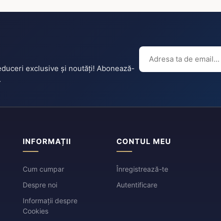
reduceri exclusive și noutăți! Abonează-
.
INFORMAȚII
CONTUL MEU
Cum cumpar
Înregistrează-te
Despre noi
Autentificare
Informații despre
Cookies