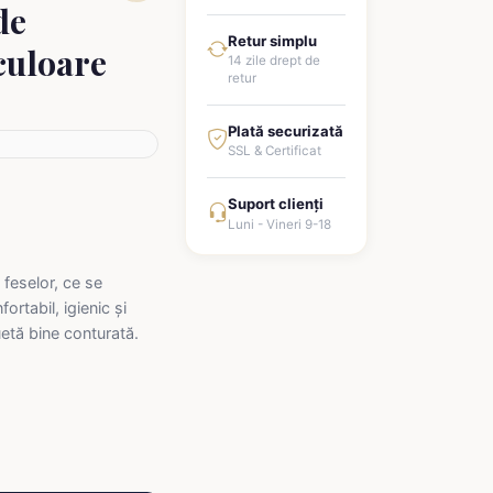
de
Retur simplu
 culoare
14 zile drept de
retur
Plată securizată
SSL & Certificat
Suport clienți
Luni - Vineri 9-18
 feselor, ce se
rtabil, igienic și
uetă bine conturată.