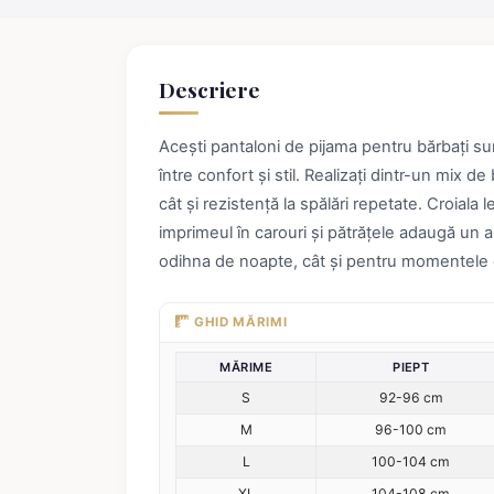
Descriere
Acești pantaloni de pijama pentru bărbați su
între confort și stil. Realizați dintr-un mix de
cât și rezistență la spălări repetate. Croiala l
imprimeul în carouri și pătrățele adaugă un a
odihna de noapte, cât și pentru momentele 
GHID MĂRIMI
MĂRIME
PIEPT
S
92-96 cm
M
96-100 cm
L
100-104 cm
XL
104-108 cm