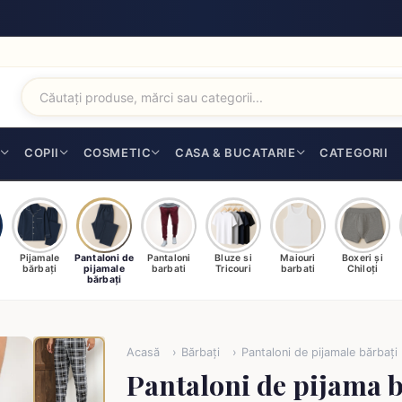
I
COPII
COSMETIC
CASA & BUCATARIE
CATEGORII
Pijamale
Pantaloni de
Pantaloni
Bluze si
Maiouri
Boxeri și
bărbați
pijamale
barbati
Tricouri
barbati
Chiloți
bărbați
Acasă
Bărbați
Pantaloni de pijamale bărbați
Pantaloni de pijama b