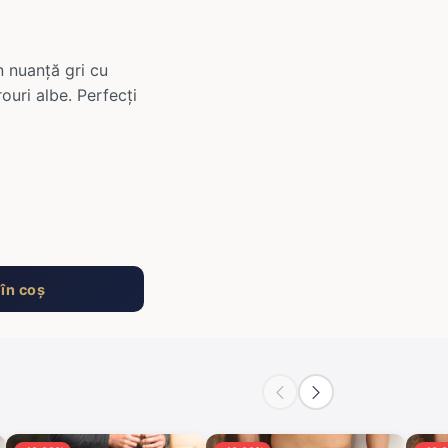
n nuanță gri cu
ouri albe. Perfecți
în coș