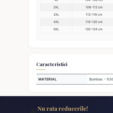
2XL
108-112 cm
3XL
112-116 cm
4XL
116-120 cm
5XL
120-124 cm
Caracteristici
MATERIAL
Bumbac - %50,
Nu rata reducerile!
🔥