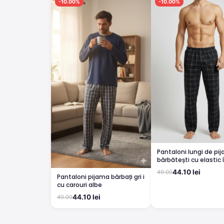
-10.00%
-10.00%
Pantaloni lungi de pi
bărbătești cu elastic î
imprimeu negru cu d
44.10 lei
49.00
colorate
Pantaloni pijama bărbați gri i
cu carouri albe
44.10 lei
49.00