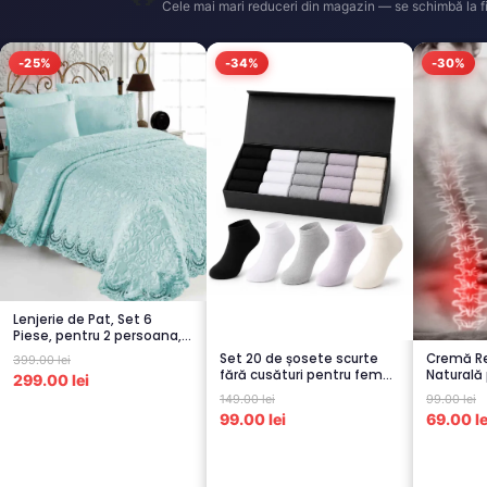
Cele mai mari reduceri din magazin — se schimbă la fi
-25%
-34%
-30%
Lenjerie de Pat, Set 6
Piese, pentru 2 persoana,
TURCOA...
Set 20 de șosete scurte
Cremă Re
399.00 lei
fără cusături pentru femei
Naturală 
299.00 lei
– 5...
Spate...
149.00 lei
99.00 lei
99.00 lei
69.00 le