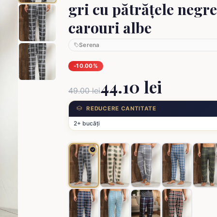
gri cu pătrățele negre
carouri albe
Serena
-10.00%
44.10 lei
49.00 lei
REDUCERE CANTITATE
2+ bucăți