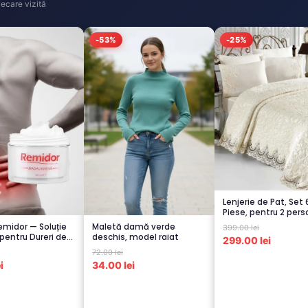
ecare vizită
-53%
-25%
Lenjerie de Pat, Set 
Piese, pentru 2 pers
CREM-4...
midor — Soluție
Maletă damă verde
399.00 lei
pentru Dureri de
deschis, model raiat
299.00 lei
72.00 lei
i
34.00 lei