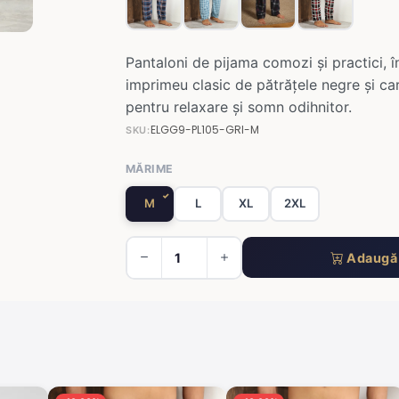
Pantaloni de pijama comozi și practici, î
imprimeu clasic de pătrățele negre și car
pentru relaxare și somn odihnitor.
ELGG9-PL105-GRI-M
SKU:
MĂRIME
M
L
XL
2XL
Adaugă 