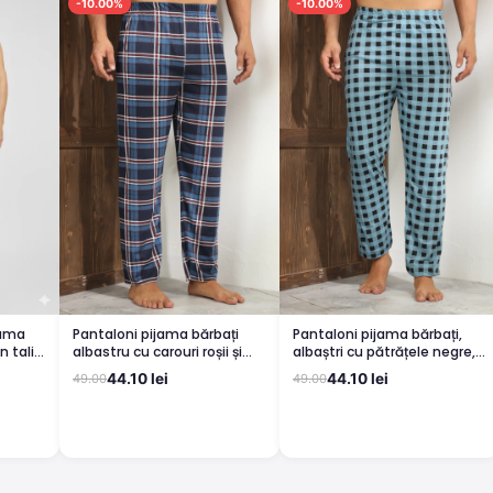
-10.00%
-10.00%
jama
Pantaloni pijama bărbați
Pantaloni pijama bărbați,
n talie,
albastru cu carouri roșii și
albaștri cu pătrățele negre,
ungi
albe, croială lejeră
croială lejeră
44.10 lei
44.10 lei
49.00
49.00