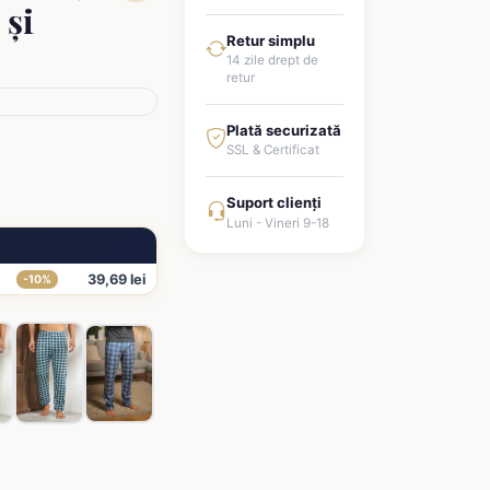
 și
Retur simplu
14 zile drept de
retur
Plată securizată
SSL & Certificat
Suport clienți
Luni - Vineri 9-18
39,69 lei
-10%