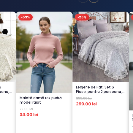
-53%
-25%
6
Lenjerie de Pat, Set 6
oana,
Piese, pentru 2 persoana,
GRI -1...
Maletă damă roz pudră,
399.00 lei
model raiat
299.00 lei
72.00 lei
34.00 lei