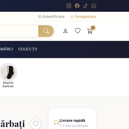
Autentificare
Înregistrare
0
MĂRCI
COLECȚII
Șosete
barbati
ărbați
Livrare rapidă
1-3 zile lucrătoare