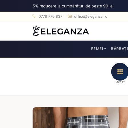
5% reducere la cumpărături de peste 99 lei
0778 770 837
office@eleganza.ro
FEMEI
BĂRBAȚ
Bărbați