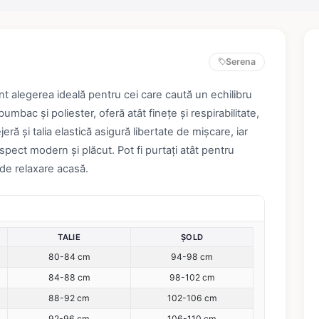
Serena
nt alegerea ideală pentru cei care caută un echilibru
 bumbac și poliester, oferă atât finețe și respirabilitate,
ejeră și talia elastică asigură libertate de mișcare, iar
spect modern și plăcut. Pot fi purtați atât pentru
de relaxare acasă.
TALIE
ȘOLD
80-84 cm
94-98 cm
84-88 cm
98-102 cm
88-92 cm
102-106 cm
92-96 cm
106-110 cm