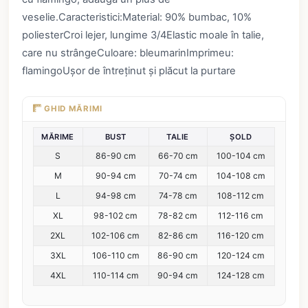
veselie.Caracteristici:Material: 90% bumbac, 10%
poliesterCroi lejer, lungime 3/4Elastic moale în talie,
care nu strângeCuloare: bleumarinImprimeu:
flamingoUșor de întreținut și plăcut la purtare
GHID MĂRIMI
MĂRIME
BUST
TALIE
ȘOLD
S
86-90 cm
66-70 cm
100-104 cm
M
90-94 cm
70-74 cm
104-108 cm
L
94-98 cm
74-78 cm
108-112 cm
XL
98-102 cm
78-82 cm
112-116 cm
2XL
102-106 cm
82-86 cm
116-120 cm
3XL
106-110 cm
86-90 cm
120-124 cm
4XL
110-114 cm
90-94 cm
124-128 cm