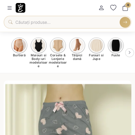
0
oți &
Burtieră
Maiouri si
Corsete &
Tălpici
Furouri si
Fuste
Blu
eri
Body-uri
Lenjerie
damă
Jupe
Ve
ma
modelatoar
modelatoar
e
e