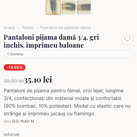
Acasă
Femei
Pantaloni de pijamale dama
Pantaloni pijama damă 3/4, gri
inchis, imprimeu baloane
Serena
-10.00%
35.10 lei
39.00 lei
Pantaloni de pijama pentru femei, croi lejer, lungime
3/4, confecționați din material moale și confortabil
(90% bumbac, 10% poliester). Model cu elastic care nu
strânge și imprimeu jucauș cu flamingo.
ELG-PL43-M
SKU:
MĂRIME