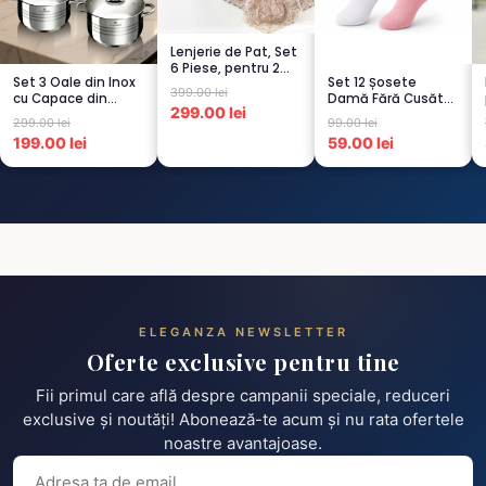
Lenjerie de Pat, Set
6 Piese, pentru 2
Set 3 Oale din Inox
Set 12 Șosete
persoana, CAPUCI...
399.00 lei
cu Capace din
Damă Fără Cusături
299.00 lei
Sticlă
– 6 Albe + 6 Roz –
299.00 lei
99.00 lei
Termorezistent...
Scu...
199.00 lei
59.00 lei
ELEGANZA NEWSLETTER
Oferte exclusive pentru tine
Fii primul care află despre campanii speciale, reduceri
exclusive și noutăți! Abonează-te acum și nu rata ofertele
noastre avantajoase.