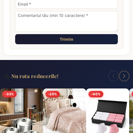
Trimite
🔥
Nu rata reducerile!
-33%
-25%
-40%