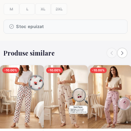
M
L
XL
2XL
Stoc epuizat
Produse similare
-10.00%
-10.00%
-10.00%