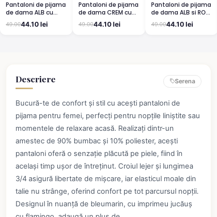
Pantaloni de pijama
Pantaloni de pijama
Pantaloni de pijama
de dama ALB cu
de dama CREM cu
de dama ALB si ROZ
buburuze
CIRESE
cu cirese
44.10 lei
44.10 lei
44.10 lei
49.00
49.00
49.00
Descriere
Serena
Bucură-te de confort și stil cu acești pantaloni de
pijama pentru femei, perfecți pentru nopțile liniștite sau
momentele de relaxare acasă. Realizați dintr-un
amestec de 90% bumbac și 10% poliester, acești
pantaloni oferă o senzație plăcută pe piele, fiind în
același timp ușor de întreținut. Croiul lejer și lungimea
3/4 asigură libertate de mișcare, iar elasticul moale din
talie nu strânge, oferind confort pe tot parcursul nopții.
Designul în nuanță de bleumarin, cu imprimeu jucăuș
cu flamingo, adaugă un plus de