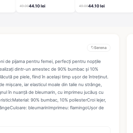
44.10 lei
44.10 lei
49.00
49.00
Serena
oni de pijama pentru femei, perfecți pentru nopțile
Realizați dintr-un amestec de 90% bumbac și 10%
ăcută pe piele, fiind în același timp ușor de întreținut.
de mișcare, iar elasticul moale din talie nu strânge,
ignul în nuanță de bleumarin, cu imprimeu jucăuș cu
istici:Material: 90% bumbac, 10% poliesterCroi lejer,
strângeCuloare: bleumarinImprimeu: flamingoUșor de