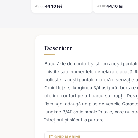
44.10 lei
44.10 lei
49.00
49.00
Descriere
Bucură-te de confort și stil cu acești pantal
liniștite sau momentele de relaxare acasă. 
poliester, acești pantaloni oferă o senzație pl
Croiul lejer și lungimea 3/4 asigură libertate 
oferind confort pe tot parcursul nopții. Des
flamingo, adaugă un plus de veselie.Caracter
lungime 3/4Elastic moale în talie, care nu 
întreținut și plăcut la purtare
GHID MĂRIMI