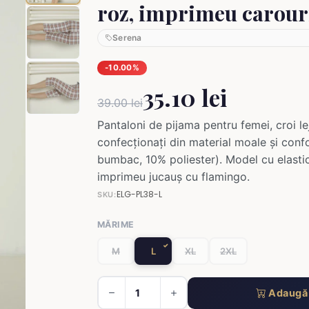
roz, imprimeu carour
Serena
-10.00%
35.10 lei
39.00 lei
Pantaloni de pijama pentru femei, croi le
confecționați din material moale și conf
bumbac, 10% poliester). Model cu elastic
imprimeu jucauș cu flamingo.
ELG-PL38-L
SKU:
MĂRIME
M
L
XL
2XL
Adaugă 