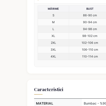
MĂRIME
BUST
S
86-90 cm
M
90-94 cm
L
94-98 cm
XL
98-102 cm
2XL
102-106 cm
3XL
106-110 cm
4XL
110-114 cm
Caracteristici
MATERIAL
Bumbac - %90,