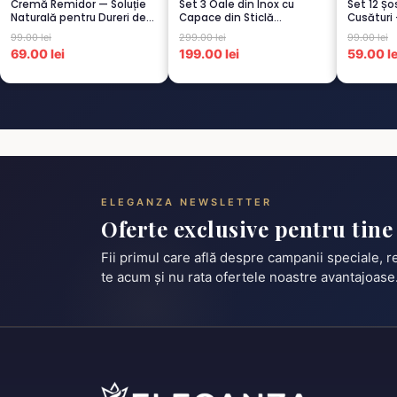
Cremă Remidor — Soluție
Set 3 Oale din Inox cu
Set 12 Ș
Naturală pentru Dureri de
Capace din Sticlă
Cusături 
Spate...
Termorezistent...
Scu...
99.00 lei
299.00 lei
99.00 lei
69.00 lei
199.00 lei
59.00 le
ELEGANZA NEWSLETTER
Oferte exclusive pentru tine
Fii primul care află despre campanii speciale, 
te acum și nu rata ofertele noastre avantajoase