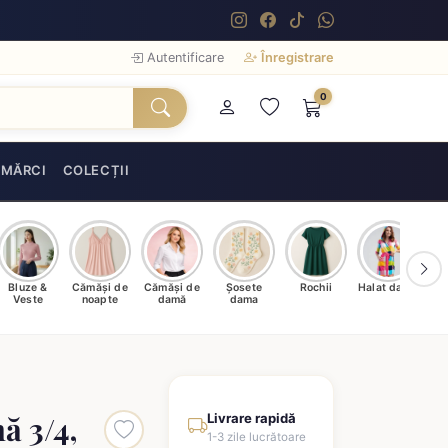
Autentificare
Înregistrare
0
MĂRCI
COLECȚII
Bluze &
Cămăși de
Cămăși de
Șosete
Rochii
Halat damă
T
Veste
noapte
damă
dama
ă 3/4,
Livrare rapidă
1-3 zile lucrătoare