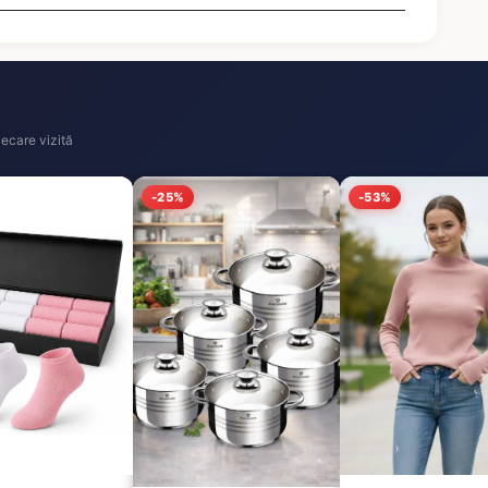
ecare vizită
-25%
-53%