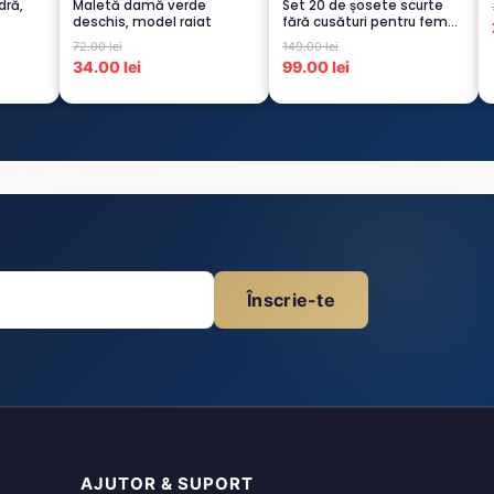
dră,
Maletă damă verde
Set 20 de șosete scurte
deschis, model raiat
fără cusături pentru femei
– 5...
72.00 lei
149.00 lei
34.00 lei
99.00 lei
Înscrie-te
AJUTOR & SUPORT