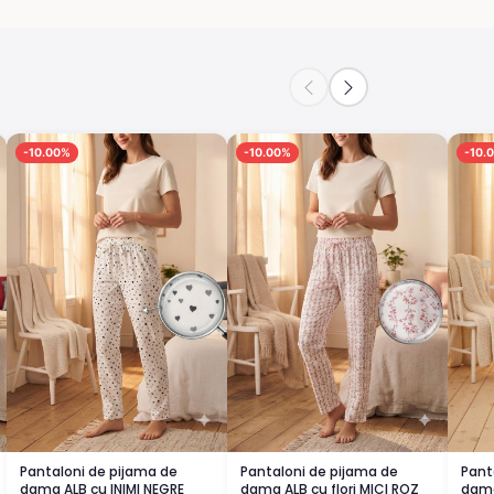
-10.00%
-10.00%
-10.
Pantaloni de pijama de
Pantaloni de pijama de
Pant
dama ALB cu INIMI NEGRE
dama ALB cu flori MICI ROZ
dama