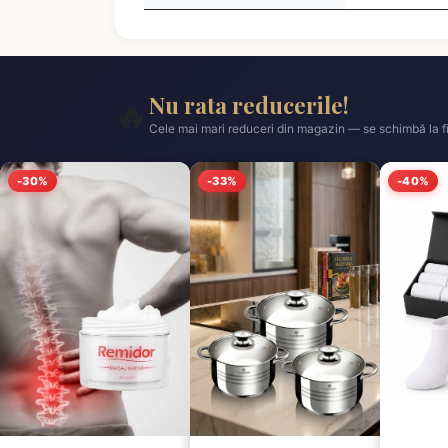
Nu rata reducerile!
🔥
Cele mai mari reduceri din magazin — se schimbă la fi
-30%
-33%
-40%