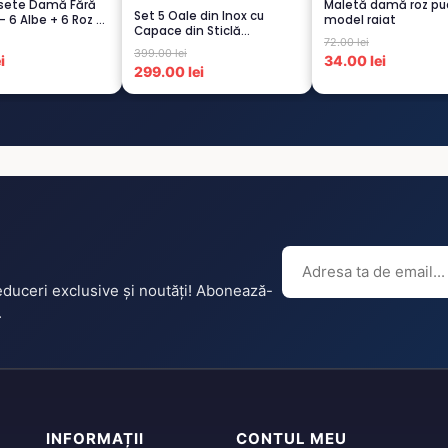
osete Damă Fără
Maletă damă roz pu
Set 5 Oale din Inox cu
– 6 Albe + 6 Roz –
model raiat
Capace din Sticlă
72.00 lei
Termorezistent...
399.00 lei
i
34.00 lei
299.00 lei
reduceri exclusive și noutăți! Abonează-
.
INFORMAȚII
CONTUL MEU