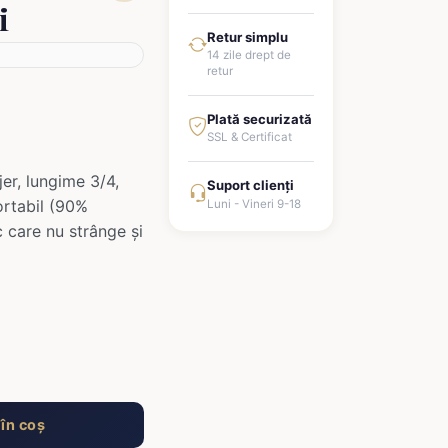
i
Retur simplu
14 zile drept de
retur
Plată securizată
SSL & Certificat
jer, lungime 3/4,
Suport clienți
ortabil (90%
Luni - Vineri 9-18
 care nu strânge și
în coș