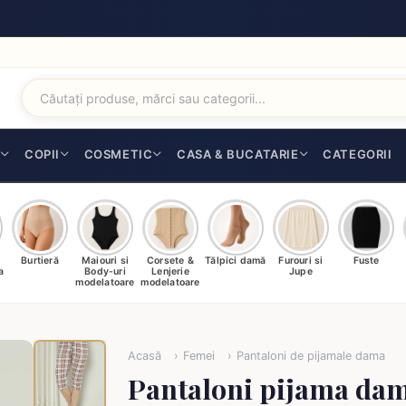
I
COPII
COSMETIC
CASA & BUCATARIE
CATEGORII
Burtieră
Maiouri si
Corsete &
Tălpici damă
Furouri si
Fuste
a
Body-uri
Lenjerie
Jupe
modelatoare
modelatoare
Acasă
Femei
Pantaloni de pijamale dama
Pantaloni pijama dam