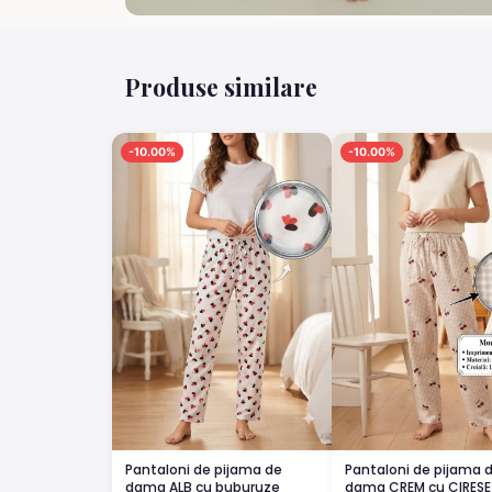
Produse similare
-10.00%
-10.00%
Pantaloni de pijama de
Pantaloni de pijama 
dama ALB cu buburuze
dama CREM cu CIRESE