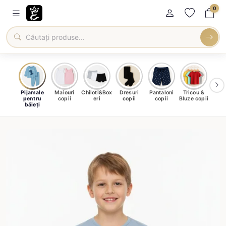
0
male
Pijamale
Maiouri
Chiloti&Box
Dresuri
Pantaloni
Tricou &
Roc
u fete
pentru
copii
eri
copii
copii
Bluze copii
băieți