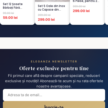
6 Piese, pentru 2
Set 12 Șosete
persoana, CAPUCI...
Set 5 Oale din Inox
399.00 lei
Bărbați Fără
cu Capace din
299.00 lei
Cusături – 6 Albe +
99.00 lei
Sticlă
6 Negre...
399.00 lei
Termorezistent...
59.00 lei
299.00 lei
ELEGANZA NEWSLETTER
Oferte exclusive pentru tine
Fii primul care află despre campanii speciale, reduceri
exclusive și noutăți! Abonează-te acum și nu rata ofertele
noastre avantajoase.
Înscrie-te