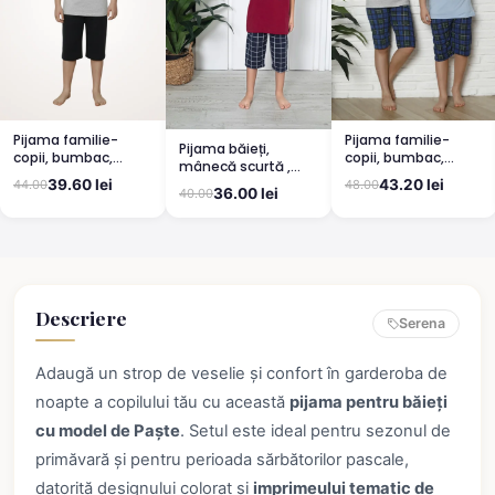
Pijama familie-
Pijama familie-
Pijama băieți,
copii, bumbac,
copii, bumbac,
mânecă scurtă ,
mânecă scurtă și
mânecă scurtă și
imprimeu iepure cu
39.60 lei
43.20 lei
44.00
48.00
pantaloni 3/4, roz
pantaloni 3/4, gri
36.00 lei
40.00
ochelari, rosu
pudrat
Descriere
Serena
Adaugă un strop de veselie și confort în garderoba de
noapte a copilului tău cu această
pijama pentru băieți
cu model de Paște
. Setul este ideal pentru sezonul de
primăvară și pentru perioada sărbătorilor pascale,
datorită designului colorat și
imprimeului tematic de