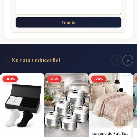
Trimite
🔥
Nu rata reducerile!
-40%
-25%
-25%
Lenjerie de Pat, Set