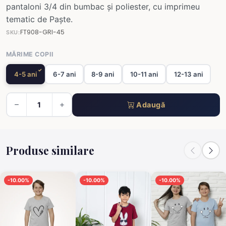
pantaloni 3/4 din bumbac și poliester, cu imprimeu
tematic de Paște.
FT908-GRI-45
SKU:
MĂRIME COPII
4-5 ani
6-7 ani
8-9 ani
10-11 ani
12-13 ani
Adaugă
Produse similare
-10.00%
-10.00%
-10.00%