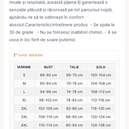
moale și respirabil, această pijama îți garantează o
senzație plăcută și răcoroasă pe tot parcursul nopții,
ajutându-te să te odihnești în confort
absolut.Caracteristici:Intretinere produs - Se spala la
30 de grade - Nu se folosesc inalbitori chimici - A se
usca in loc ferit de soare puternic
GHID MĂRIMI
MĂRIME
BUST
TALIE
ȘOLD
S
86-90 cm
66-70 cm
100-104 cm
M
90-94 cm
70-74 cm
104-108 cm
L
94-98 cm
74-78 cm
108-112 cm
XL
98-102 cm
78-82 cm
112-116 cm
2XL
102-106 cm
82-86 cm
116-120 cm
3XL
106-110 cm
86-90 cm
120-124 cm
4XL
110-114 cm
90-94 cm
124-128 cm