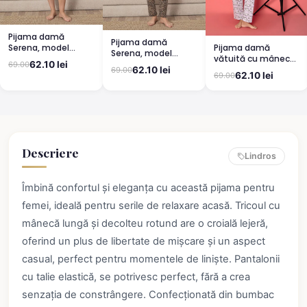
Pijama damă
Pijama damă
Pijama damă
Serena, model
Serena, model
vătuită cu mânecă
leopard, mânecă
leopard, mânecă
62.10 lei
69.00
lungă și pantaloni
scurtă, pantaloni
62.10 lei
69.00
scurtă, pantaloni
62.10 lei
69.00
lungi din bumbac,
3/4
lungi
imprimeu Cute,
Pretty
Descriere
Lindros
Îmbină confortul și eleganța cu această pijama pentru
femei, ideală pentru serile de relaxare acasă. Tricoul cu
mânecă lungă și decolteu rotund are o croială lejeră,
oferind un plus de libertate de mișcare și un aspect
casual, perfect pentru momentele de liniște. Pantalonii
cu talie elastică, se potrivesc perfect, fără a crea
senzația de constrângere. Confecționată din bumbac