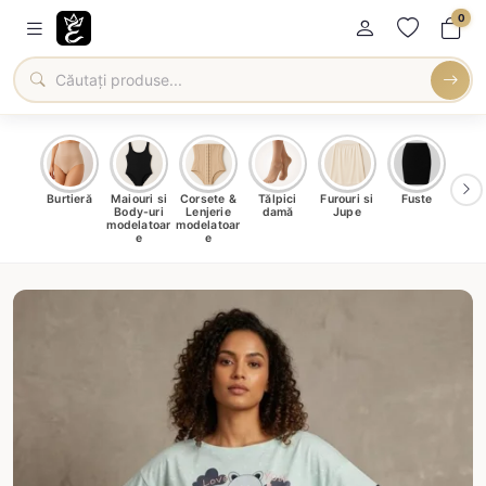
0
oți &
Burtieră
Maiouri si
Corsete &
Tălpici
Furouri si
Fuste
Blu
eri
Body-uri
Lenjerie
damă
Jupe
Ve
ma
modelatoar
modelatoar
e
e