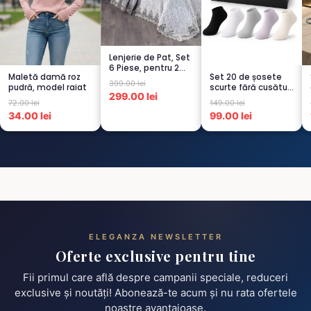
Lenjerie de Pat, Set
6 Piese, pentru 2
Maletă damă roz
Set 20 de șosete
persoana, GRI -1...
399.00 lei
pudră, model raiat
scurte fără cusături
299.00 lei
pentru femei – 5...
72.00 lei
149.00 lei
34.00 lei
99.00 lei
ELEGANZA NEWSLETTER
Oferte exclusive pentru tine
Fii primul care află despre campanii speciale, reduceri
exclusive și noutăți! Abonează-te acum și nu rata ofertele
noastre avantajoase.