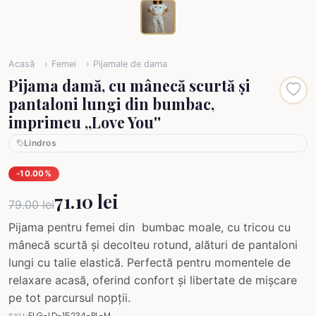
Acasă
Femei
Pijamale de dama
Pijama damă, cu mânecă scurtă și
pantaloni lungi din bumbac,
imprimeu ,,Love You''
Lindros
-10.00%
71.10 lei
79.00 lei
Pijama pentru femei din bumbac moale, cu tricou cu
mânecă scurtă și decolteu rotund, alături de pantaloni
lungi cu talie elastică. Perfectă pentru momentele de
relaxare acasă, oferind confort și libertate de mișcare
pe tot parcursul nopții.
ELG-LD-15234-PL-M
SKU: