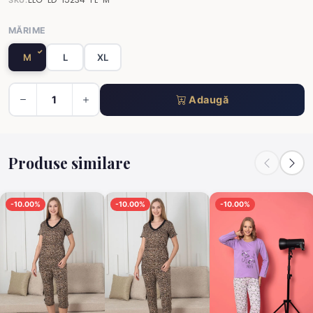
MĂRIME
M
L
XL
Adaugă
Produse similare
-10.00%
-10.00%
-10.00%