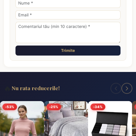
Trimite
🔥
Nu rata reducerile!
-53%
-25%
-34%