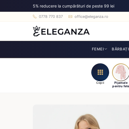
5% reducere la cumpărături de peste 99 lei
0778 770 837
office@eleganza.ro
FEMEI
BĂRBAȚ
Copii
Pijamale
pentru fet