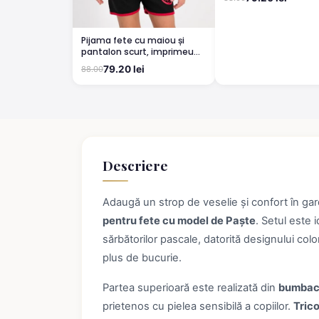
Pijama fete cu maiou și
pantalon scurt, imprimeu
Hello Kitty, Rosu
79.20 lei
88.00
Descriere
Adaugă un strop de veselie și confort în ga
pentru fete cu model de Paște
. Setul este 
sărbătorilor pascale, datorită designului colo
plus de bucurie.
Partea superioară este realizată din
bumbac
prietenos cu pielea sensibilă a copiilor.
Tric