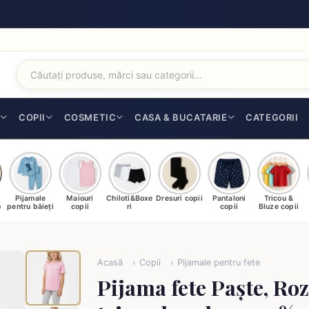
I
COPII
COSMETIC
CASA & BUCATARIE
CATEGORII
Pijamale
Maiouri
Chiloti&Boxe
Dresuri copii
Pantaloni
Tricou &
e
pentru băieți
copii
ri
copii
Bluze copii
Acasă
Copii
Pijamale pentru fete
Pijama fete Paște, Roz