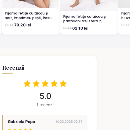
Pijama fetițe cu tricou și
Pija
Pijama fetițe cu tricou și
șort, imprimeu pești, Rosu
bluz
pantaloni trei sferturi,
pant
79.20 lei
88.00
88.0
imprimeu curcubeu, Galben
Bugs
62.10 lei
69.00
Recenzii
5.0
1 recenzii
Gabriela Popa
14.03.2026 02:51