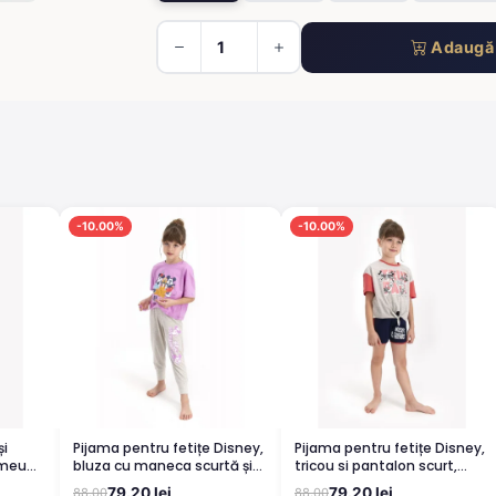
Adaugă 
-10.00%
-10.00%
Pijama pentru fetițe Disney,
Pijama pentru fetițe Disney,
imeu
bluza cu maneca scurtă și
tricou si pantalon scurt,
pantaloni lungi, imprimeu
model True Pals, gri
79.20 lei
79.20 lei
88.00
88.00