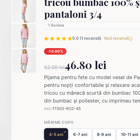
tricou bumbac 100% ș
pantaloni 3/4
Serena
5.0 (1 recenzii)
Vezi recenzii
-10.00%
46.80 lei
52.00 lei
Pijama pentru fete cu model vesel de Pa
pentru nopți confortabile și relaxare aca
tricou cu mânecă scurtă din bumbac 100
din bumbac și poliester, cu imprimeu te
FT903-ROZ-45
SKU:
MĂRIME COPII
4-5 ani
6-7 ani
8-9 ani
10-11 ani