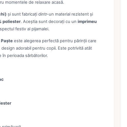
tru momentele de relaxare acasă.
hi)
și sunt fabricați dintr-un material rezistent și
 poliester
. Aceștia sunt decorați cu un
imprimeu
pectul festiv al pijamalei.
e Paște
este alegerea perfectă pentru părinții care
 design adorabil pentru copii. Este potrivită atât
 în perioada sărbătorilor.
ac
iester