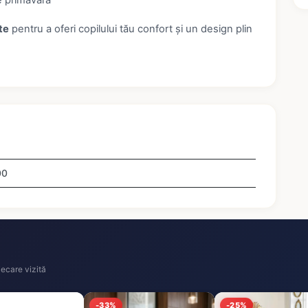
e primăvară
te
pentru a oferi copilului tău confort și un design plin
00
ecare vizită
-33%
-25%