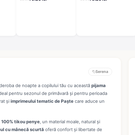
Mickey & Friends, mov
Serena
rderoba de noapte a copilului tău cu această
pijama
ideal pentru sezonul de primăvară și pentru perioada
rat și
imprimeului tematic de Paște
care aduce un
 100% tikou penye
, un material moale, natural și
oul cu mânecă scurtă
oferă confort și libertate de