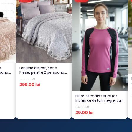
6
Lenjerie de Pat, Set 6
oana,
Piese, pentru 2 persoana,
GRI -1...
399.00 lei
299.00 lei
Bluză termală fetițe roz
închis cu detalii negre, cu
pu...
64.00 lei
29.00 lei