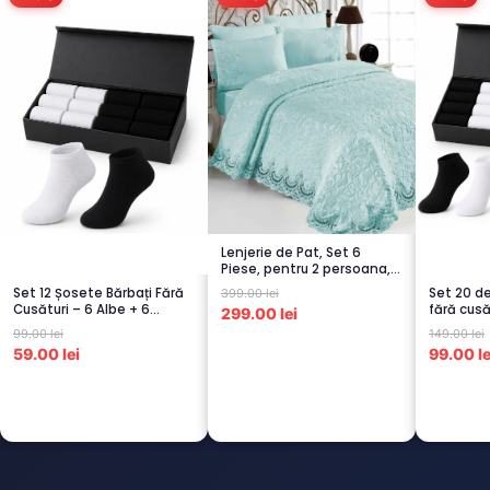
Lenjerie de Pat, Set 6
Piese, pentru 2 persoana,
TURCOA...
Set 12 Șosete Bărbați Fără
Set 20 d
399.00 lei
Cusături – 6 Albe + 6
fără cusă
299.00 lei
Negre...
– 5...
99.00 lei
149.00 lei
59.00 lei
99.00 le