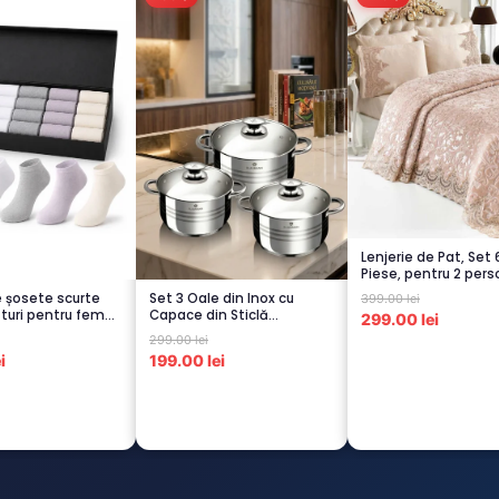
Lenjerie de Pat, Set 
Piese, pentru 2 pers
CAPUCI...
e șosete scurte
Set 3 Oale din Inox cu
399.00 lei
turi pentru femei
Capace din Sticlă
299.00 lei
Termorezistent...
299.00 lei
i
199.00 lei