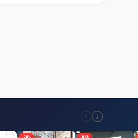
-25%
-55%