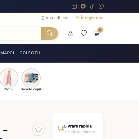
Autentificare
Înregistrare
0
MĂRCI
COLECȚII
Rochii
Șosete copii
 –
Livrare rapidă
1-3 zile lucrătoare