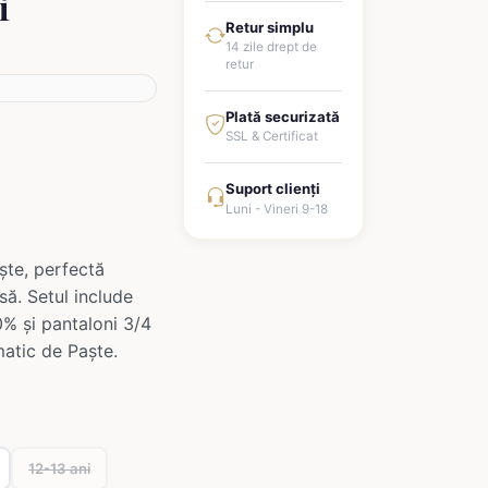
i
Retur simplu
14 zile drept de
retur
Plată securizată
SSL & Certificat
Suport clienți
Luni - Vineri 9-18
ște, perfectă
să. Setul include
% și pantaloni 3/4
matic de Paște.
12-13 ani