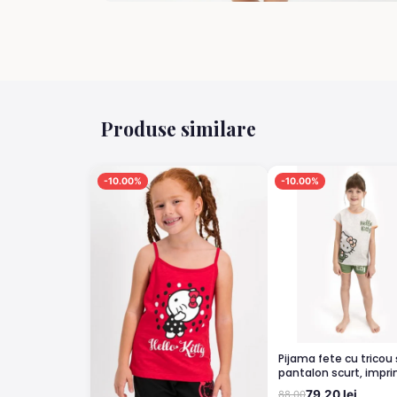
Produse similare
-10.00%
-10.00%
Pijama fete cu tricou și
pantalon scurt, impr
Hello Kitty, Verde
79.20 lei
88.00