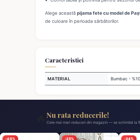
✔ Confortabilă și potrivită pentru sezonul d
Alege această
pijama fete cu model de Paș
de culoare în perioada sărbătorilor.
Caracteristici
MATERIAL
Bumbac - %1
Nu rata reducerile!
🔥
Cele mai mari reduceri din magazin — se schimbă la fi
-40%
-25%
-34%