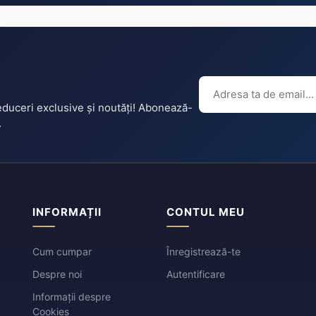
reduceri exclusive și noutăți! Abonează-
.
INFORMAȚII
CONTUL MEU
Cum cumpar
Înregistrează-te
Despre noi
Autentificare
Informații despre
Cookies