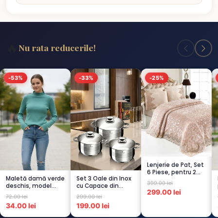
🔥
Nu rata reducerile!
-53%
-33%
-25%
Lenjerie de Pat, Set
6 Piese, pentru 2
Maletă damă verde
Set 3 Oale din Inox
persoana, CAPUCI...
399.00 lei
deschis, model
cu Capace din
299.00 lei
raiat
Sticlă
72.00 lei
299.00 lei
Termorezistent...
34.00 lei
199.00 lei