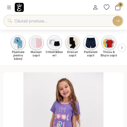
0
male
Pijamale
Maiouri
Chiloti&Box
Dresuri
Pantaloni
Tricou &
Roc
u fete
pentru
copii
eri
copii
copii
Bluze copii
băieți