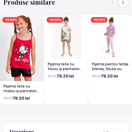
Produse similare
-10.00%
-10.00%
-10.00%
Pijama fete cu
Pijama pentru fetițe
tricou și pantalon
Disney, bluza cu
scurt, imprimeu
maneca scurtă și
79.20 lei
79.20 lei
88.00
88.00
Hello Kitty, Verde
pantaloni lungi,
imprimeu Mickey &
Pijama fete cu
Friends, mov
maiou și pantalon
scurt, imprimeu
79.20 lei
88.00
Hello Kitty, Rosu
Descriere