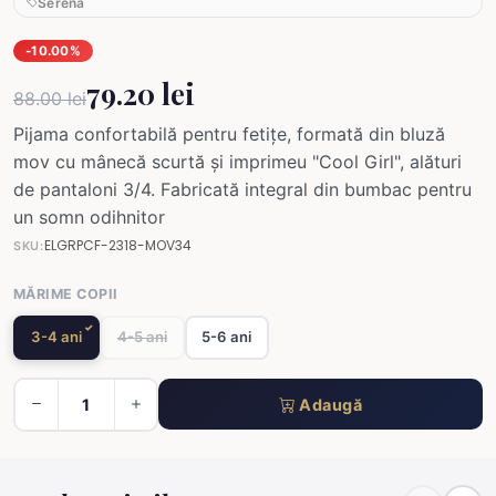
Serena
-10.00%
79.20 lei
88.00 lei
Pijama confortabilă pentru fetițe, formată din bluză
mov cu mânecă scurtă și imprimeu "Cool Girl", alături
de pantaloni 3/4. Fabricată integral din bumbac pentru
un somn odihnitor
ELGRPCF-2318-MOV34
SKU:
MĂRIME COPII
3-4 ani
4-5 ani
5-6 ani
Adaugă