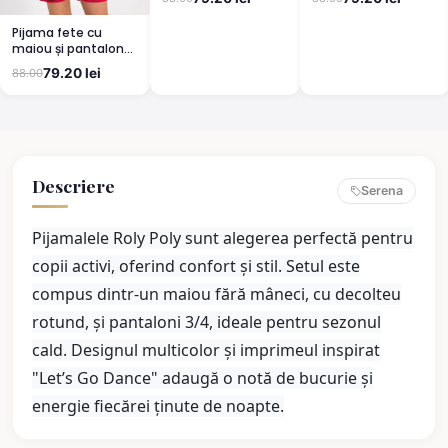
Hello Kitty, Verde
pantaloni lungi,
imprimeu Mickey &
Pijama fete cu
Friends, mov
maiou și pantalon
scurt, imprimeu
79.20 lei
88.00
Hello Kitty, Rosu
Descriere
Serena
Pijamalele Roly Poly sunt alegerea perfectă pentru
copii activi, oferind confort și stil. Setul este
compus dintr-un maiou fără mâneci, cu decolteu
rotund, și pantaloni 3/4, ideale pentru sezonul
cald. Designul multicolor și imprimeul inspirat
"Let’s Go Dance" adaugă o notă de bucurie și
energie fiecărei ținute de noapte.