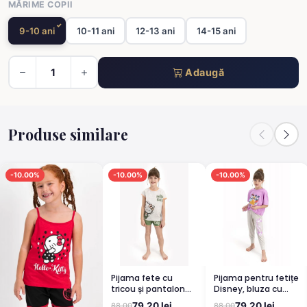
MĂRIME COPII
9-10 ani
10-11 ani
12-13 ani
14-15 ani
Adaugă
Produse similare
-10.00%
-10.00%
-10.00%
Pijama fete cu
Pijama pentru fetițe
tricou și pantalon
Disney, bluza cu
scurt, imprimeu
maneca scurtă și
79.20 lei
79.20 lei
88.00
88.00