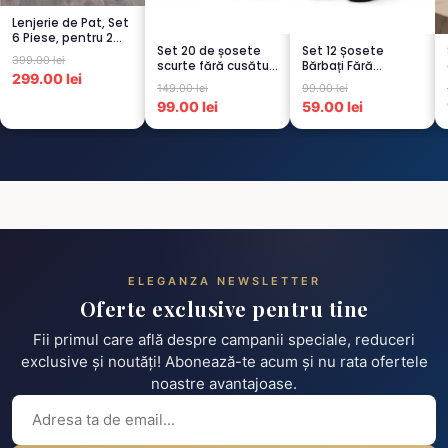
Lenjerie de Pat, Set
6 Piese, pentru 2
Set 20 de șosete
Set 12 Șosete
persoana, GRI -1...
399.00 lei
scurte fără cusături
Bărbați Fără
299.00 lei
pentru femei – 5...
Cusături – 6 Albe +
149.00 lei
99.00 lei
6 Negre...
99.00 lei
59.00 lei
ELEGANZA NEWSLETTER
Oferte exclusive pentru tine
Fii primul care află despre campanii speciale, reduceri
exclusive și noutăți! Abonează-te acum și nu rata ofertele
noastre avantajoase.