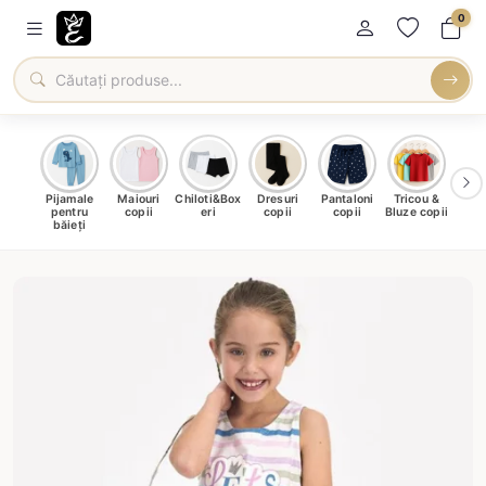
0
male
Pijamale
Maiouri
Chiloti&Box
Dresuri
Pantaloni
Tricou &
Roc
u fete
pentru
copii
eri
copii
copii
Bluze copii
băieți