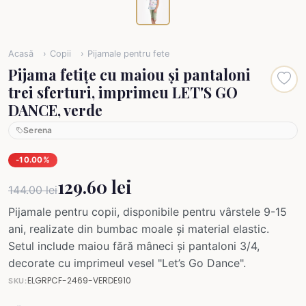
Acasă
Copii
Pijamale pentru fete
Pijama fetițe cu maiou și pantaloni
trei sferturi, imprimeu LET'S GO
DANCE, verde
Serena
-10.00%
129.60 lei
144.00 lei
Pijamale pentru copii, disponibile pentru vârstele 9-15
ani, realizate din bumbac moale și material elastic.
Setul include maiou fără mâneci și pantaloni 3/4,
decorate cu imprimeul vesel "Let’s Go Dance".
ELGRPCF-2469-VERDE910
SKU: