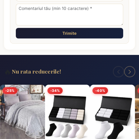
Trimite
🔥
Nu rata reducerile!
-25%
-34%
-40%