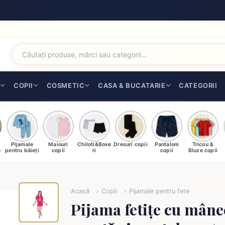
I
COPII
COSMETIC
CASA & BUCATARIE
CATEGORII
Pijamale
Maiouri
Chiloti&Boxe
Dresuri copii
Pantaloni
Tricou &
e
pentru băieți
copii
ri
copii
Bluze copii
Acasă
Copii
Pijamale pentru fete
Pijama fetițe cu mâne