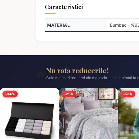
Caracteristici
MATERIAL
Bumbac - %90,
Nu rata reducerile!
🔥
Cele mai mari reduceri din magazin — se schimbă la fi
-34%
-25%
-53%