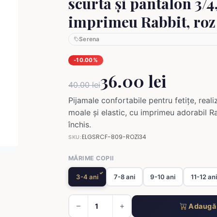
scurtă și pantalon 3/4
imprimeu Rabbit, roz
Serena
-10.00%
36.00 lei
40.00 lei
Pijamale confortabile pentru fetițe, reali
moale și elastic, cu imprimeu adorabil R
închis.
ELGSRCF-809-ROZî34
SKU:
MĂRIME COPII
3-4 ani
7-8 ani
9-10 ani
11-12 an
Adaugă 