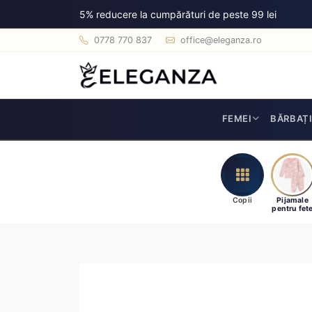
5% reducere la cumpărături de peste 99 lei
0778 770 837
office@eleganza.ro
FEMEI
BĂRBAȚ
Copii
Pijamale
pentru fet