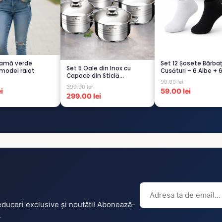
damă verde
Set 12 Șosete Bărbaț
Set 5 Oale din Inox cu
 model raiat
Cusături – 6 Albe + 
Capace din Sticlă
Negre...
99.00 lei
Termorezistent...
399.00 lei
i
59.00 lei
299.00 lei
reduceri exclusive și noutăți! Abonează-
.