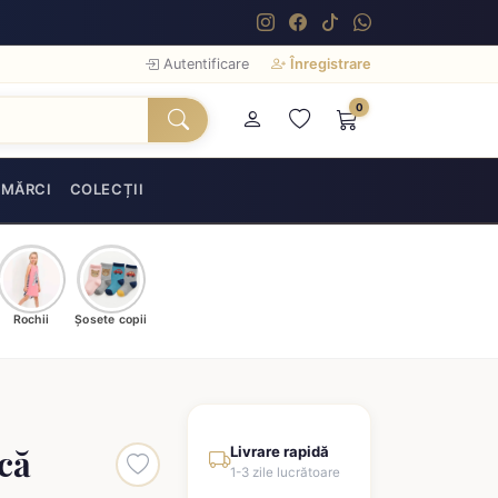
Autentificare
Înregistrare
0
MĂRCI
COLECȚII
Rochii
Șosete copii
că
Livrare rapidă
1-3 zile lucrătoare