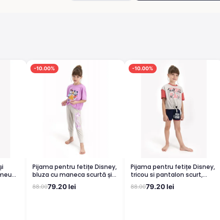
-10.00%
-10.00%
Pijama pentru fetițe Disney,
Pijama pentru fetițe Disney,
imeu
bluza cu maneca scurtă și
tricou si pantalon scurt,
pantaloni lungi, imprimeu
model True Pals, gri
79.20 lei
79.20 lei
88.00
88.00
Mickey & Friends, mov