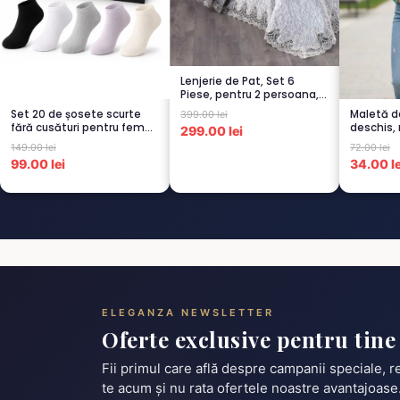
Lenjerie de Pat, Set 6
Piese, pentru 2 persoana,
GRI -1...
Set 20 de șosete scurte
Maletă 
399.00 lei
fără cusături pentru femei
deschis,
299.00 lei
– 5...
149.00 lei
72.00 lei
99.00 lei
34.00 le
ELEGANZA NEWSLETTER
Oferte exclusive pentru tine
Fii primul care află despre campanii speciale, 
te acum și nu rata ofertele noastre avantajoase