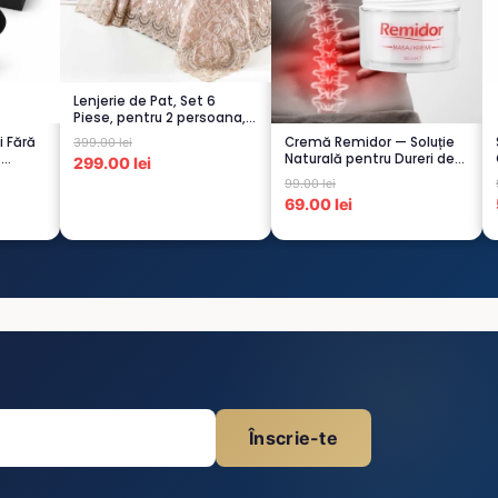
Lenjerie de Pat, Set 6
Piese, pentru 2 persoana,
CAPUCI...
i Fără
Cremă Remidor — Soluție
399.00 lei
6
Naturală pentru Dureri de
299.00 lei
Spate...
99.00 lei
69.00 lei
Înscrie-te