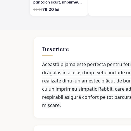
pantalon scurt, imprimeu
Hello Kitty, Rosu
79.20 lei
88.00
Descriere
Această pijama este perfectă pentru fetiț
drăgălaș în același timp. Setul include u
realizate dintr-un amestec plăcut de bum
cu un imprimeu simpatic Rabbit, care ad
respirabil asigură confort pe tot parcursu
mișcare.