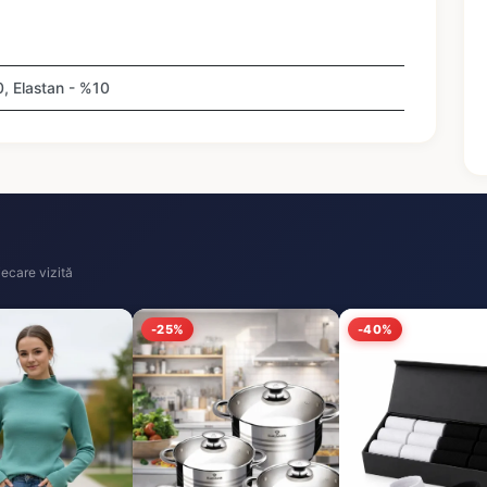
 Elastan - %10
ecare vizită
-25%
-40%