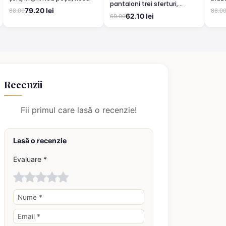
pantaloni trei sferturi,
pant
79.20 lei
88.00
88.0
imprimeu curcubeu, Galben
Bugs
62.10 lei
69.00
Recenzii
Fii primul care lasă o recenzie!
Lasă o recenzie
Evaluare *