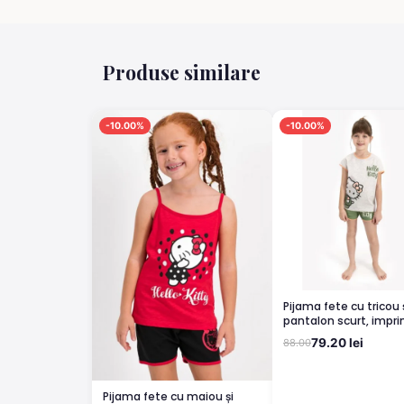
Produse similare
-10.00%
-10.00%
Pijama fete cu tricou și
pantalon scurt, impr
Hello Kitty, Verde
79.20 lei
88.00
Pijama fete cu maiou și