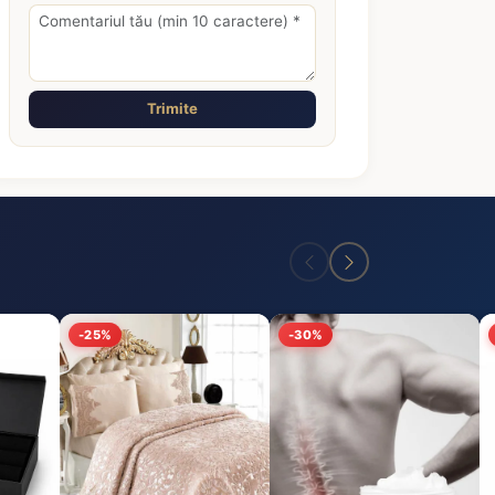
Trimite
-25%
-30%