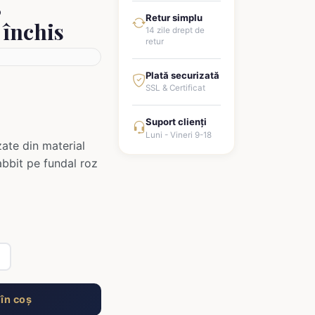
,
Retur simplu
 închis
14 zile drept de
retur
Plată securizată
SSL & Certificat
Suport clienți
Luni - Vineri 9-18
zate din material
abbit pe fundal roz
i
în coș