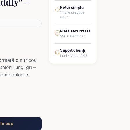
ddly” –
Retur simplu
14 zile drept de
retur
Plată securizată
SSL & Certificat
Suport clienți
Luni - Vineri 9-18
ormată din tricou
aloni lungi gri –
ine de culoare.
în coș