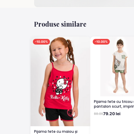
Produse similare
-10.00%
-10.00%
Pijama fete cu tricou și
pantalon scurt, impr
Hello Kitty, Verde
79.20 lei
88.00
Pijama fete cu maiou și