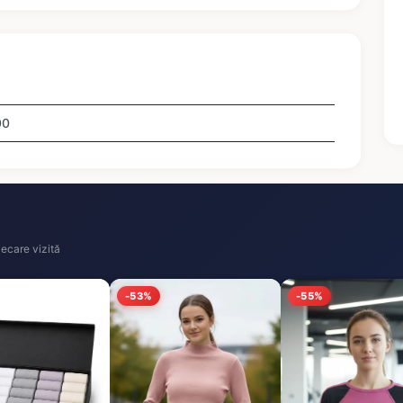
00
ecare vizită
-53%
-55%