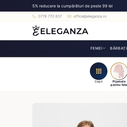
5% reducere la cumpărături de peste 99 lei
0778 770 837
office@eleganza.ro
FEMEI
BĂRBAȚ
Copii
Pijamale
pentru fet