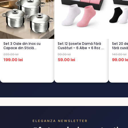
Set 3 Oale din Inox cu
Set 12 Șosete Damă Fără
Set 20 d
Capace din Sticlă
Cusături – 6 Albe + 6 Roz –
fără cusă
Termorezistent...
Scu...
– 5...
299.00 lei
99.00 lei
149.00 lei
199.00 lei
59.00 lei
99.00 le
ELEGANZA NEWSLETTER