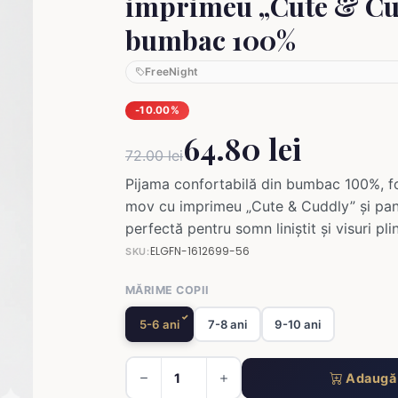
imprimeu „Cute & Cu
bumbac 100%
FreeNight
-10.00%
64.80 lei
72.00 lei
Pijama confortabilă din bumbac 100%, f
mov cu imprimeu „Cute & Cuddly” și pant
perfectă pentru somn liniștit și visuri pl
ELGFN-1612699-56
SKU:
MĂRIME COPII
5-6 ani
7-8 ani
9-10 ani
Adaugă 