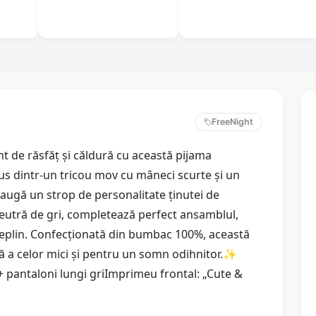
FreeNight
 de răsfăț și căldură cu această pijama
us dintr-un tricou mov cu mâneci scurte și un
augă un strop de personalitate ținutei de
neutră de gri, completează perfect ansamblul,
 deplin. Confecționată din bumbac 100%, această
lă a celor mici și pentru un somn odihnitor.✨
+ pantaloni lungi griImprimeu frontal: „Cute &