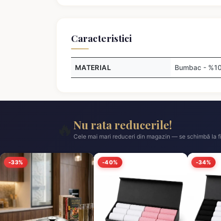
Caracteristici
MATERIAL
Bumbac - %1
Nu rata reducerile!
🔥
Cele mai mari reduceri din magazin — se schimbă la fi
-33%
-40%
-34%