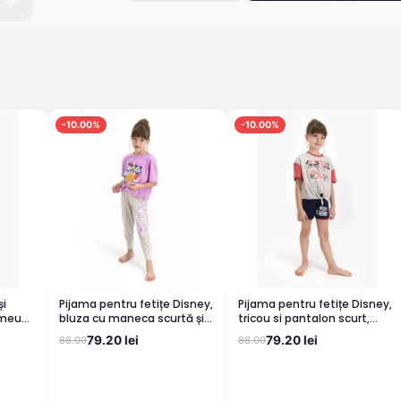
-10.00%
-10.00%
Pijama pentru fetițe Disney,
Pijama pentru fetițe Disney,
imeu
bluza cu maneca scurtă și
tricou si pantalon scurt,
pantaloni lungi, imprimeu
model True Pals, gri
79.20 lei
79.20 lei
88.00
88.00
Mickey & Friends, mov