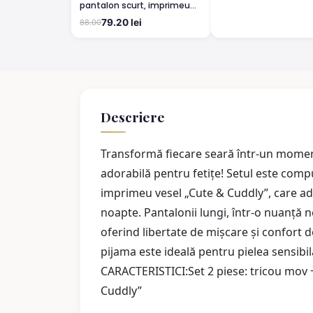
pantalon scurt, imprimeu
Hello Kitty, Rosu
79.20 lei
88.00
Descriere
Transformă fiecare seară într-un moment
adorabilă pentru fetițe! Setul este comp
imprimeu vesel „Cute & Cuddly”, care ad
noapte. Pantalonii lungi, într-o nuanță 
oferind libertate de mișcare și confort
pijama este ideală pentru pielea sensibi
CARACTERISTICI:Set 2 piese: tricou mov 
Cuddly”