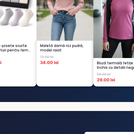
e șosete scurte
Maletă damă roz pudră,
turi pentru femei
model raiat
72.00 lei
i
34.00 lei
Bluză termală fetițe
închis cu detalii neg
pu...
64.00 lei
29.00 lei