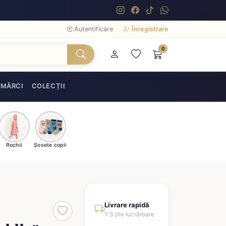
Autentificare
Înregistrare
0
MĂRCI
COLECȚII
Rochii
Șosete copii
Livrare rapidă
1-3 zile lucrătoare