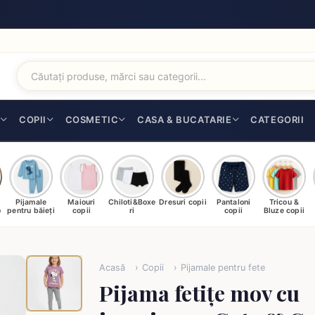
I
COPII
COSMETIC
CASA & BUCATARIE
CATEGORII
Pijamale
Maiouri
Chiloti&Boxe
Dresuri copii
Pantaloni
Tricou &
e
pentru băieți
copii
ri
copii
Bluze copii
Acasă
Copii
Pijamale pentru fete
Pijama fetițe mov cu