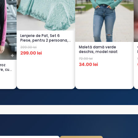
Lenjerie de Pat, Set 6
Piese, pentru 2 persoana,
TURCOA...
Maletă damă verde
399.00 lei
deschis, model raiat
299.00 lei
72.00 lei
34.00 lei
 roz
re, cu