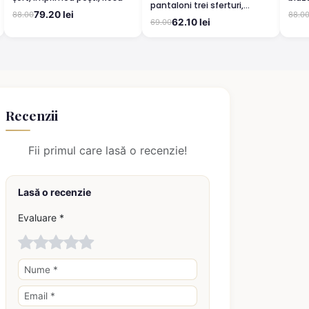
pantaloni trei sferturi,
pant
79.20 lei
88.00
88.0
imprimeu curcubeu, Galben
Bugs
62.10 lei
69.00
Recenzii
Fii primul care lasă o recenzie!
Lasă o recenzie
Evaluare *