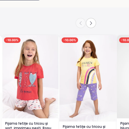
-10.00%
-10.00%
-10.
Pijama fetițe cu tricou și
Pija
Pijama fetițe cu tricou și
șort, imprimeu pești, Rosu
bluz