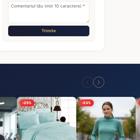
Trimite
-25%
-53%